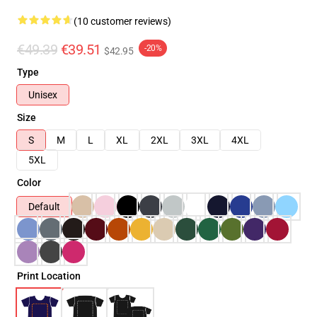
(10 customer reviews)
€49.39
€39.51
-20%
$42.95
Type
Unisex
Size
S
M
L
XL
2XL
3XL
4XL
5XL
Color
Default
Print Location