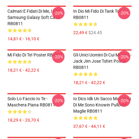
Calmati E Fidati Di Me, I AM...
In Dio Mi Fido Di Tank Top
-20%
-20%
Samsung Galaxy Soft Case
RB0811
RB0811
22,49 €
$24.45
14,81 € - 16,10 €
Mi Fido Di Te! Poster RB0811
Gli Unici Uomini Di Cui Mi Fido -
-20%
-20%
Jack Jim Jose Tshirt Poster
RB0811
18,21 € - 42,22 €
18,21 € - 42,22 €
Solo Lo Faccio Io Te -
Io Dico Idk Un Sacco Ma Fidati
-20%
-20%
Maschera Piana RB0811
Di Me Sono Knowin Pullover
Maglie RB0811
18,29 € - 20,70 €
37,67 € - 44,11 €