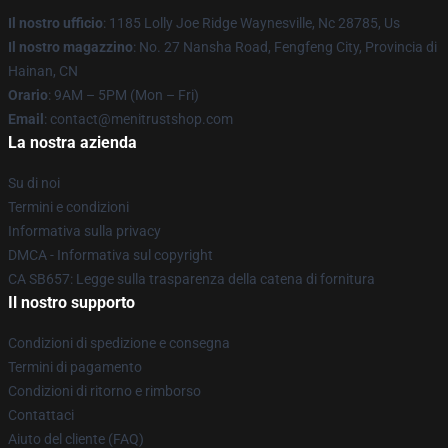
Il nostro ufficio
: 1185 Lolly Joe Ridge Waynesville, Nc 28785, Us
Il nostro magazzino
: No. 27 Nansha Road, Fengfeng City, Provincia di
Hainan, CN
Orario
: 9AM – 5PM (Mon – Fri)
Email
: contact@menitrustshop.com
La nostra azienda
Su di noi
Termini e condizioni
Informativa sulla privacy
DMCA - Informativa sul copyright
CA SB657: Legge sulla trasparenza della catena di fornitura
Il nostro supporto
Condizioni di spedizione e consegna
Termini di pagamento
Condizioni di ritorno e rimborso
Contattaci
Aiuto del cliente (FAQ)