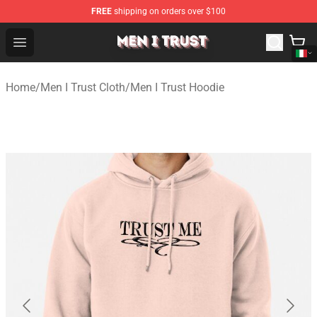
FREE
shipping on orders over $100
Men I Trust Shop - Official Men I Trust Merchandise Store
Open menu
Home
/
Men I Trust Cloth
/
Men I Trust Hoodie