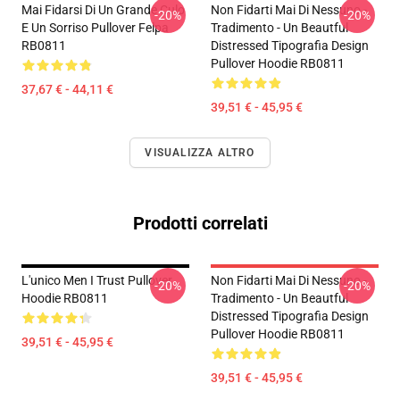
Mai Fidarsi Di Un Grande Culo
Non Fidarti Mai Di Nessuno -
-20%
-20%
E Un Sorriso Pullover Felpa
Tradimento - Un Beautful
RB0811
Distressed Tipografia Design
Pullover Hoodie RB0811
37,67 € - 44,11 €
39,51 € - 45,95 €
VISUALIZZA ALTRO
Prodotti correlati
L'unico Men I Trust Pullover
Non Fidarti Mai Di Nessuno -
-20%
-20%
Hoodie RB0811
Tradimento - Un Beautful
Distressed Tipografia Design
Pullover Hoodie RB0811
39,51 € - 45,95 €
39,51 € - 45,95 €