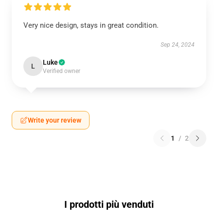
Very nice design, stays in great condition.
Sep 24, 2024
Luke
L
Verified owner
Write your review
1
/
2
I prodotti più venduti