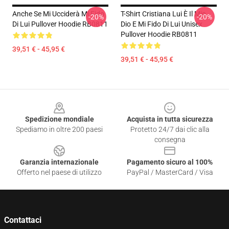
Anche Se Mi Ucciderà Mi Fido
T-Shirt Cristiana Lui È Il Mio
-20%
-20%
Di Lui Pullover Hoodie RB0811
Dio E Mi Fido Di Lui Unisex
Pullover Hoodie RB0811
39,51 € - 45,95 €
39,51 € - 45,95 €
Footer
Spedizione mondiale
Acquista in tutta sicurezza
Spediamo in oltre 200 paesi
Protetto 24/7 dai clic alla
consegna
Garanzia internazionale
Pagamento sicuro al 100%
Offerto nel paese di utilizzo
PayPal / MasterCard / Visa
Contattaci