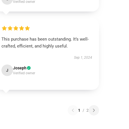
Verified owner
This purchase has been outstanding. It’s well-
crafted, efficient, and highly useful.
Sep 1, 2024
Joseph
J
Verified owner
1
/
2