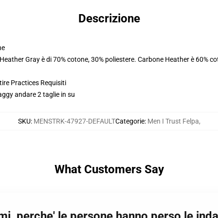
Descrizione
ne
. Heather Gray è di 70% cotone, 30% poliestere. Carbone Heather è 60% co
ire Practices Requisiti
saggy andare 2 taglie in su
SKU
:
MENSTRK-47927-DEFAULT
Categorie
:
Men I Trust Felpa
,
What Customers Say
mi, perche' le persone hanno perso le ind