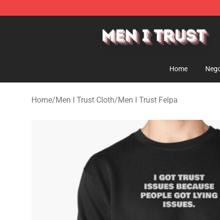
Men I Trust Shop - Official Men I Trust Merchandise St
Home
Nego
Home
/
Men I Trust Cloth
/
Men I Trust Felpa