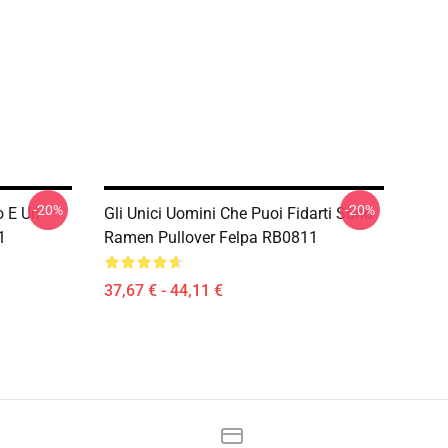
-20%
-20%
o E Un
Gli Unici Uomini Che Puoi Fidarti Sono
1
Ramen Pullover Felpa RB0811
37,67 € - 44,11 €