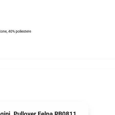
tone, 40% poliestere
agini. Pullover Felpa RB0811