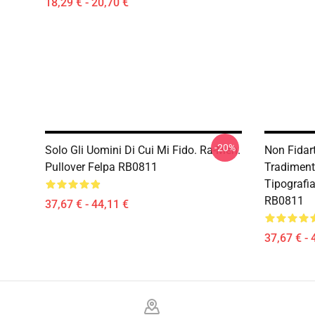
18,29 € - 20,70 €
-20%
Solo Gli Uomini Di Cui Mi Fido. Ra-Men.
Non Fidar
Pullover Felpa RB0811
Tradiment
Tipografia
RB0811
37,67 € - 44,11 €
37,67 € - 
Footer