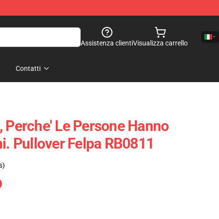
Assistenza clienti
Visualizza carrello
Contatti
, Perche' Le Persone Hanno
ni. Pullover Felpa RB0811
s)