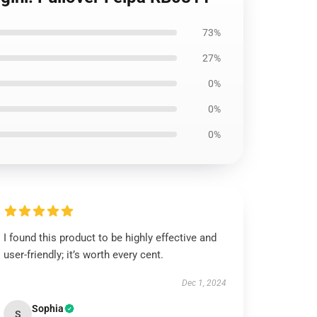
73%
27%
0%
0%
0%
I found this product to be highly effective and
user-friendly; it’s worth every cent.
Dec 1, 2024
Sophia
S