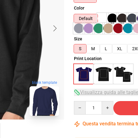
Color
Default
Size
S
M
L
XL
2X
Print Location
blank template
Visualizza guida alle tagli
Quantity
Questa vendita termina 