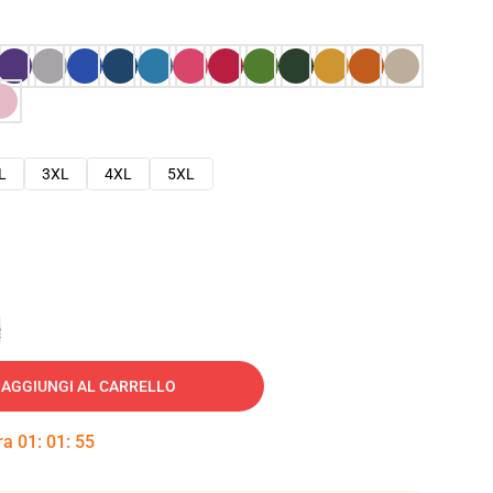
L
3XL
4XL
5XL
e
AGGIUNGI AL CARRELLO
tra
01
:
01
:
54