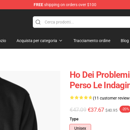
FREE
shipping on orders over $100
ore
zio
Acquista per categoria
Tracciamento ordine
Blog
Ho Dei Problemi
Perso Le Indagi
(11 customer review
€47.09
€37.67
-20%
$40.95
Type
Unisex