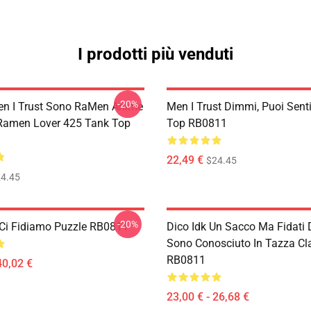
I prodotti più venduti
-20%
en I Trust Sono RaMen Anime
Men I Trust Dimmi, Puoi Sent
Ramen Lover 425 Tank Top
Top RB0811
22,49 €
$24.45
4.45
-20%
 Ci Fidiamo Puzzle RB0811
Dico Idk Un Sacco Ma Fidati 
Sono Conosciuto In Tazza Cl
RB0811
40,02 €
23,00 € - 26,68 €