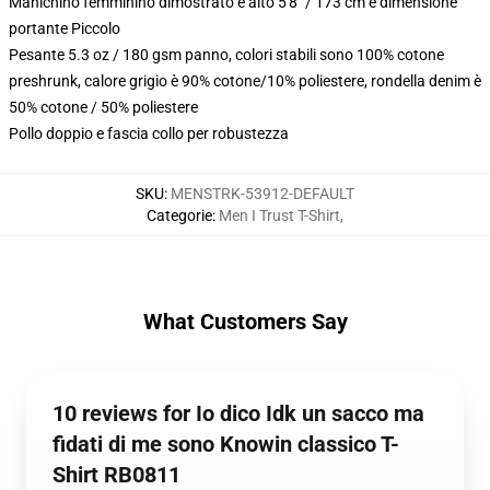
Manichino femminino dimostrato è alto 5'8" / 173 cm e dimensione
portante Piccolo
Pesante 5.3 oz / 180 gsm panno, colori stabili sono 100% cotone
preshrunk, calore grigio è 90% cotone/10% poliestere, rondella denim è
50% cotone / 50% poliestere
Pollo doppio e fascia collo per robustezza
SKU
:
MENSTRK-53912-DEFAULT
Categorie
:
Men I Trust T-Shirt
,
What Customers Say
10 reviews for Io dico Idk un sacco ma
fidati di me sono Knowin classico T-
Shirt RB0811