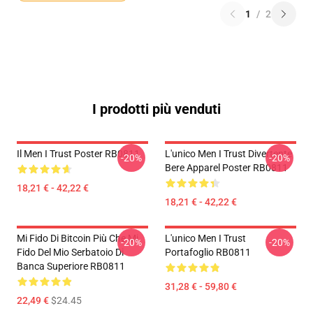
1
/
2
I prodotti più venduti
Il Men I Trust Poster RB0811
L'unico Men I Trust Divertente
-20%
-20%
Bere Apparel Poster RB0811
18,21 € - 42,22 €
18,21 € - 42,22 €
Mi Fido Di Bitcoin Più Che Mi
L'unico Men I Trust
-20%
-20%
Fido Del Mio Serbatoio Di
Portafoglio RB0811
Banca Superiore RB0811
31,28 € - 59,80 €
22,49 €
$24.45