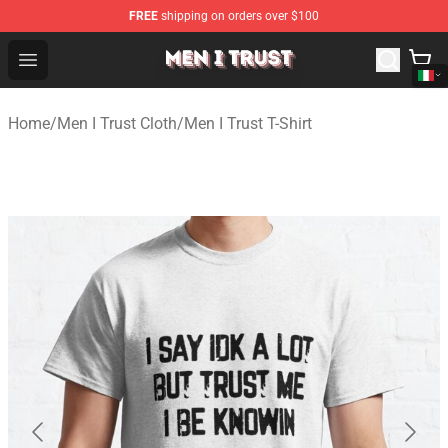
FREE
shipping on orders over $100
Men I Trust Shop - Official Men I Trust Merchandise Store
Open menu
Home
/
Men I Trust Cloth
/
Men I Trust T-Shirt