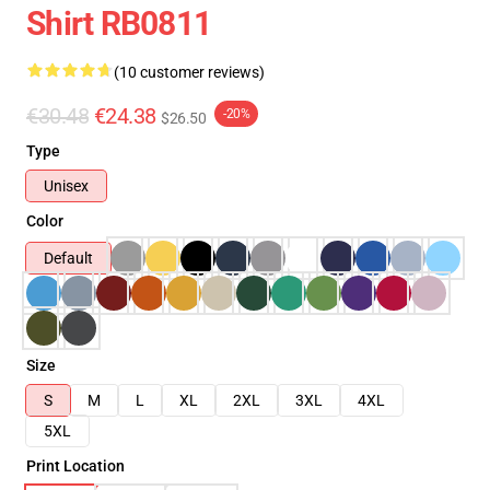
Shirt RB0811
(10 customer reviews)
€30.48
€24.38
-20%
$26.50
Type
Unisex
Color
Default
Size
S
M
L
XL
2XL
3XL
4XL
5XL
Print Location