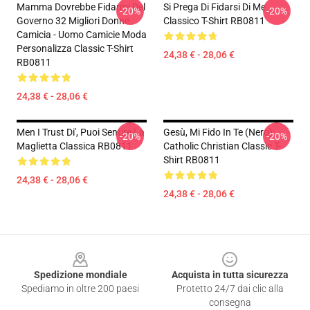
Mamma Dovrebbe Fidarmi Del
Si Prega Di Fidarsi Di Me
-20%
-20%
Governo 32 Migliori Donne
Classico T-Shirt RB0811
Camicia - Uomo Camicie Moda
Personalizza Classic T-Shirt
24,38 € - 28,06 €
RB0811
24,38 € - 28,06 €
Men I Trust Di', Puoi Sentire La
Gesù, Mi Fido In Te (nero):
-20%
-20%
Maglietta Classica RB0811
Catholic Christian Classic T-
Shirt RB0811
24,38 € - 28,06 €
24,38 € - 28,06 €
Footer
Spedizione mondiale
Acquista in tutta sicurezza
Spediamo in oltre 200 paesi
Protetto 24/7 dai clic alla
consegna