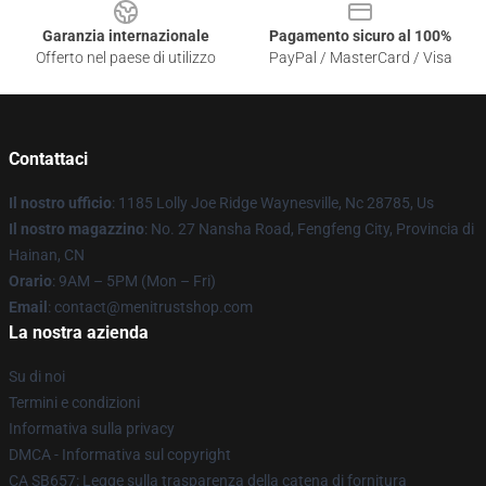
Garanzia internazionale
Pagamento sicuro al 100%
Offerto nel paese di utilizzo
PayPal / MasterCard / Visa
Contattaci
Il nostro ufficio
: 1185 Lolly Joe Ridge Waynesville, Nc 28785, Us
Il nostro magazzino
: No. 27 Nansha Road, Fengfeng City, Provincia di
Hainan, CN
Orario
: 9AM – 5PM (Mon – Fri)
Email
: contact@menitrustshop.com
La nostra azienda
Su di noi
Termini e condizioni
Informativa sulla privacy
DMCA - Informativa sul copyright
CA SB657: Legge sulla trasparenza della catena di fornitura