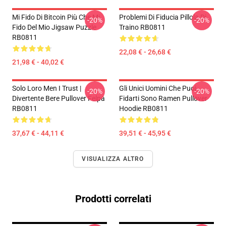
Mi Fido Di Bitcoin Più Che Mi
Problemi Di Fiducia Pillola Di
-20%
-20%
Fido Del Mio Jigsaw Puzzle
Traino RB0811
RB0811
22,08 € - 26,68 €
21,98 € - 40,02 €
Solo Loro Men I Trust |
Gli Unici Uomini Che Puoi
-20%
-20%
Divertente Bere Pullover Felpa
Fidarti Sono Ramen Pullover
RB0811
Hoodie RB0811
37,67 € - 44,11 €
39,51 € - 45,95 €
VISUALIZZA ALTRO
Prodotti correlati