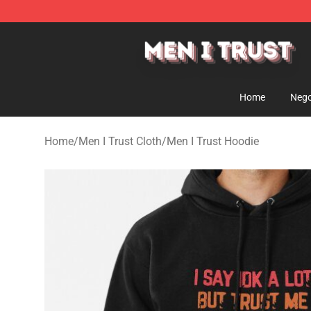
Men I Trust Shop - Official Men I Trust Merchandise St
Home
Nego
Home
/
Men I Trust Cloth
/
Men I Trust Hoodie