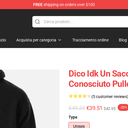
FREE
shipping on orders over $100
ore
zio
Acquista per categoria
Tracciamento ordine
Blog
Dico Idk Un Sac
Conosciuto Pul
(5 customer reviews
€49.39
€39.51
-20%
$42.95
Type
Unisex