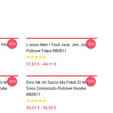
-20%
-20%
 Pillola Di
L'unico Men I Trust Jack. Jim. Jose
Pullover Felpa RB0811
37,67 € - 44,11 €
-20%
-20%
 Di Me Che
Dico Idk Un Sacco Ma Fidati Di Me Che
odie
Sono Conosciuto Pullover Hoodie
RB0811
39,51 € - 45,95 €