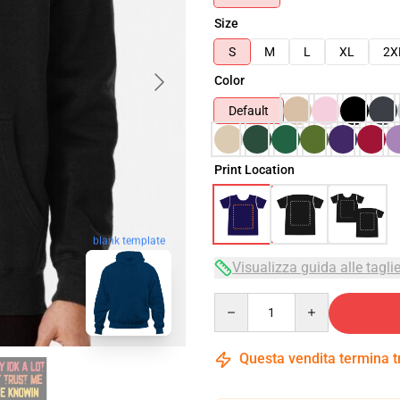
Size
S
M
L
XL
2X
Color
Default
Print Location
blank template
Visualizza guida alle tagli
Quantity
Questa vendita termina 