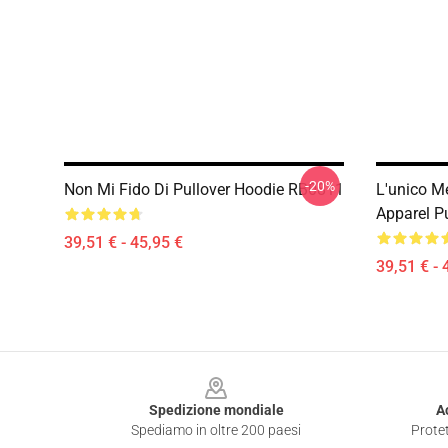
-20%
Non Mi Fido Di Pullover Hoodie RB0811
L'unico Me
Apparel P
39,51 € - 45,95 €
39,51 € - 
Footer
Spedizione mondiale
A
Spediamo in oltre 200 paesi
Protet