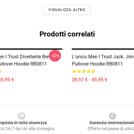
VISUALIZZA ALTRO
Prodotti correlati
-20%
n I Trust Divertente Bere
L'unico Men I Trust Jack. Jim
ullover Hoodie RB0811
Pullover Hoodie RB0811
45,95 €
39,51 € - 45,95 €
cquista in tutta sicurezza
Garanzia internazional
to 24/7 dai clic alla consegna
Offerto nel paese di utiliz