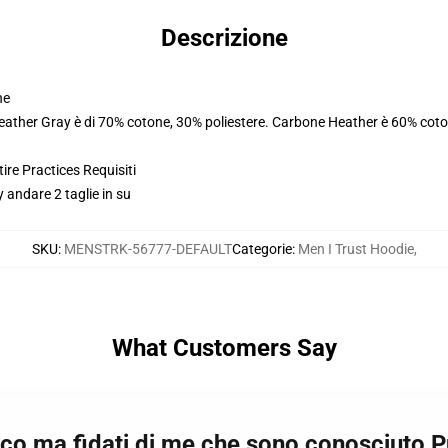
Descrizione
ne
Heather Gray è di 70% cotone, 30% poliestere. Carbone Heather è 60% coto
ire Practices Requisiti
 andare 2 taglie in su
SKU
:
MENSTRK-56777-DEFAULT
Categorie
:
Men I Trust Hoodie
,
What Customers Say
acco ma fidati di me che sono conosciuto