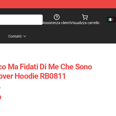
Assistenza clienti
Visualizza carrello
Contatti
co Ma Fidati Di Me Che Sono
lover Hoodie RB0811
)