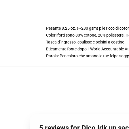
Pesante 8.25 oz. (~280 gsm) pile ricco di coto
Colori forti sono 80% cotone, 20% poliestere. 
Tasca d'ingresso, coulisse e polsini a costine
Eticamente fonte dopo il World Accountable Att
Parola: Per coloro che amano le tue felpe saggy
5 reviews for Dico Idk un s