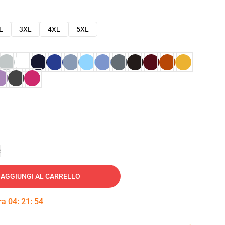
L
3XL
4XL
5XL
e
AGGIUNGI AL CARRELLO
tra
04
:
21
:
53