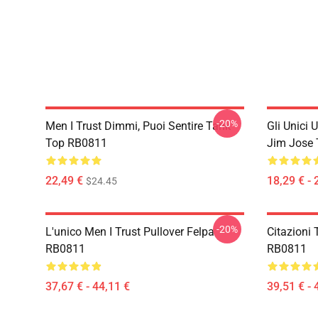
-20%
Men I Trust Dimmi, Puoi Sentire Tank
Gli Unici 
Top RB0811
Jim Jose 
22,49 €
18,29 € - 
$24.45
-20%
L'unico Men I Trust Pullover Felpa
Citazioni 
RB0811
RB0811
37,67 € - 44,11 €
39,51 € - 