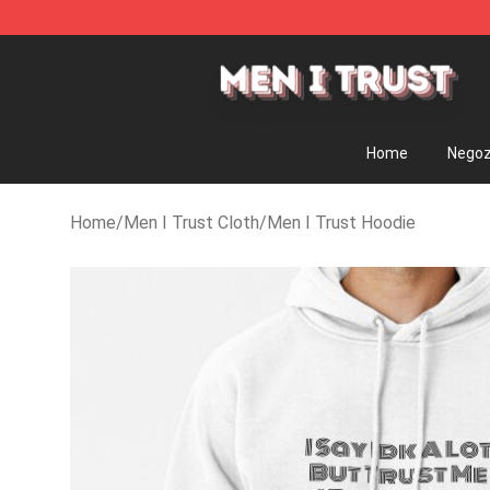
Men I Trust Shop - Official Men I Trust Merchandise S
Home
Negoz
Home
/
Men I Trust Cloth
/
Men I Trust Hoodie