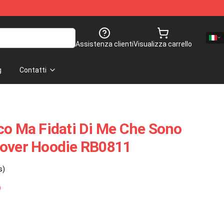
Assistenza clienti
Visualizza carrello
g
Contatti
co Ma Fidati Di Me Che Sono
lover Hoodie RB0811
s)