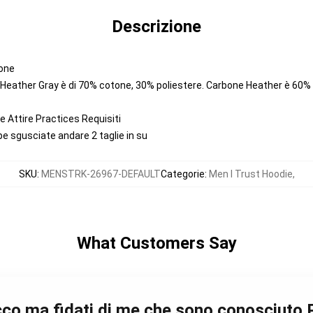
Descrizione
tone
. Heather Gray è di 70% cotone, 30% poliestere. Carbone Heather è 60%
 Attire Practices Requisiti
lpe sgusciate andare 2 taglie in su
SKU
:
MENSTRK-26967-DEFAULT
Categorie
:
Men I Trust Hoodie
,
What Customers Say
acco ma fidati di me che sono conosciuto