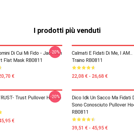
I prodotti più venduti
-20%
Uomini Di Cui Mi Fido - Jack Jim
Calmati E Fidati Di Me, I AM... 
rt Flat Mask RB0811
Traino RB0811
20,70 €
22,08 € - 26,68 €
-20%
 TRUST- Trust Pullover Hoodie
Dico Idk Un Sacco Ma Fidati 
Sono Conosciuto Pullover Ho
RB0811
45,95 €
39,51 € - 45,95 €