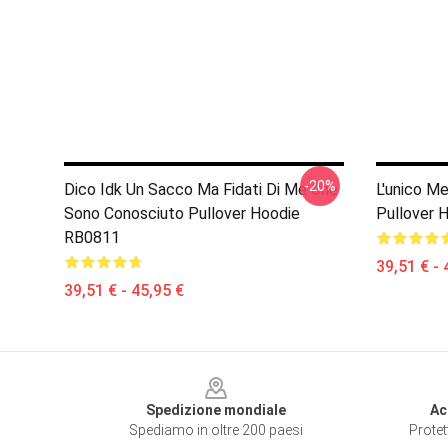
-20%
Dico Idk Un Sacco Ma Fidati Di Me Che
L'unico Me
Sono Conosciuto Pullover Hoodie
Pullover 
RB0811
39,51 € - 
39,51 € - 45,95 €
Footer
Spedizione mondiale
Ac
Spediamo in oltre 200 paesi
Protet