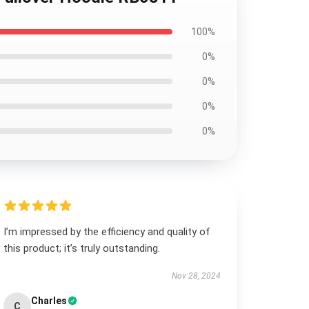
100%
0%
0%
0%
0%
I’m impressed by the efficiency and quality of
this product; it’s truly outstanding.
Nov 28, 2024
Charles
C