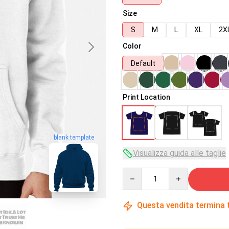
Size
S
M
L
XL
2X
Color
Default
Print Location
blank template
Visualizza guida alle taglie
Quantity
Questa vendita termina 