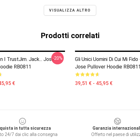
VISUALIZZA ALTRO
Prodotti correlati
-20%
n I TrustJim. Jack... Jose
Gli Unici Uomini Di Cui Mi Fido
Hoodie RB0811
Jose Pullover Hoodie RB081
45,95 €
39,51 € - 45,95 €
quista in tutta sicurezza
Garanzia internaziona
to 24/7 dai clic alla consegna
Offerto nel paese di utili