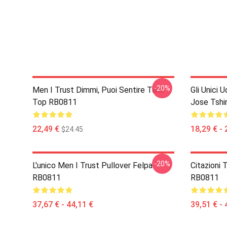
-20%
Men I Trust Dimmi, Puoi Sentire Tank
Gli Unici 
Top RB0811
Jose Tshi
22,49 €
18,29 € - 
$24.45
-20%
L'unico Men I Trust Pullover Felpa
Citazioni
RB0811
RB0811
37,67 € - 44,11 €
39,51 € - 