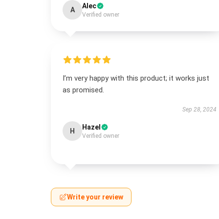
Alec
A
Verified owner
I’m very happy with this product; it works just
as promised.
Sep 28, 2024
Hazel
H
Verified owner
Write your review