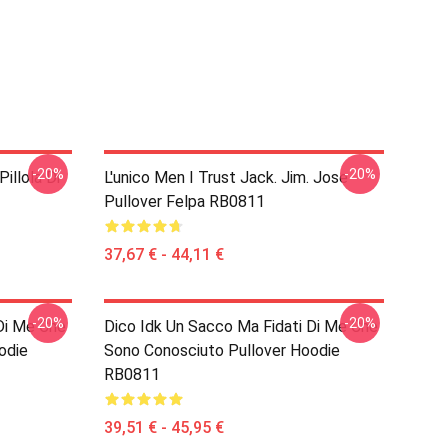
-20%
-20%
Pillola Di
L'unico Men I Trust Jack. Jim. Jose
Pullover Felpa RB0811
37,67 € - 44,11 €
-20%
-20%
Di Me Che
Dico Idk Un Sacco Ma Fidati Di Me Che
odie
Sono Conosciuto Pullover Hoodie
RB0811
39,51 € - 45,95 €