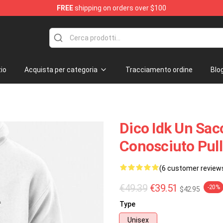
FREE
shipping on orders over $100
tore
io
Acquista per categoria
Tracciamento ordine
Blo
Dico Idk Un Sac
Conosciuto Pul
(6 customer review
€49.39
€39.51
-20%
$42.95
Type
Unisex