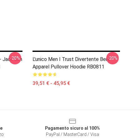
-20%
-20%
 - Jack Jim
L'unico Men I Trust Divertente Bere
1
Apparel Pullover Hoodie RB0811
39,51 € - 45,95 €
le
Pagamento sicuro al 100%
zzo
PayPal / MasterCard / Visa