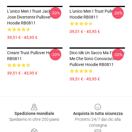
L'unico Men I Trust Jack. Jim.
L'unico Men I Trust Pullover
-20%
-20%
Jose Divertente Pullover
Hoodie RB0811
Hoodie RB0811
39,51 € - 45,95 €
39,51 € - 45,95 €
Creare Trust Pullover Hoodie
Dico Idk Un Sacco Ma Fidati Di
-20%
-20%
RB0811
Me Che Sono Conosciuto
Pullover Hoodie RB0811
39,51 € - 45,95 €
39,51 € - 45,95 €
Footer
Spedizione mondiale
Acquista in tutta sicurezza
Spediamo in oltre 200 paesi
Protetto 24/7 dai clic alla
consegna