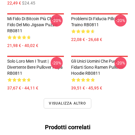
22,49 €
$24.45
Mi Fido Di Bitcoin Più Che Mi
Problemi Di Fiducia Pillola Di
-20%
-20%
Fido Del Mio Jigsaw Puzzle
Traino RB0811
RB0811
22,08 € - 26,68 €
21,98 € - 40,02 €
Solo Loro Men I Trust |
Gli Unici Uomini Che Puoi
-20%
-20%
Divertente Bere Pullover Felpa
Fidarti Sono Ramen Pullover
RB0811
Hoodie RB0811
37,67 € - 44,11 €
39,51 € - 45,95 €
VISUALIZZA ALTRO
Prodotti correlati