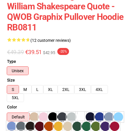
William Shakespeare Quote -
QWOB Graphix Pullover Hoodie
RB0811
(12 customer reviews)
€49.39
€39.51
-20%
$42.95
Type
Unisex
Size
S
M
L
XL
2XL
3XL
4XL
5XL
Color
Default