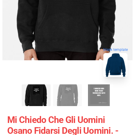
blank template
Mi Chiedo Che Gli Uomini
Osano Fidarsi Degli Uomini. -