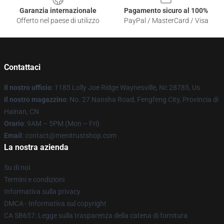
Garanzia internazionale
Pagamento sicuro al 100%
Offerto nel paese di utilizzo
PayPal / MasterCard / Visa
Contattaci
Il nostro ufficio
: 1185 Lolly Joe Ridge Waynesville, Nc 28785, Us
Il nostro magazzino
: No. 27 Nansha Road, Fengfeng City, Provincia di
Hainan, CN
Orario
: 9AM – 5PM (Mon – Fri)
Email
: contact@menitrustshop.com
La nostra azienda
Su di noi
Termini e condizioni
Informativa sulla privacy
DMCA - Informativa sul copyright
CA SB657: Legge sulla trasparenza della catena di fornitura