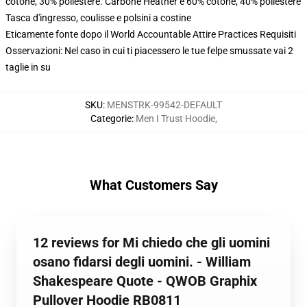
cotone, 30% poliestere. Carbone Heather è 60% cotone, 40% poliestere
Tasca d'ingresso, coulisse e polsini a costine
Eticamente fonte dopo il World Accountable Attire Practices Requisiti
Osservazioni: Nel caso in cui ti piacessero le tue felpe smussate vai 2
taglie in su
SKU
:
MENSTRK-99542-DEFAULT
Categorie
:
Men I Trust Hoodie
,
What Customers Say
12 reviews for Mi chiedo che gli uomini
osano fidarsi degli uomini. - William
Shakespeare Quote - QWOB Graphix
Pullover Hoodie RB0811