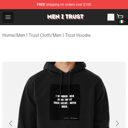
FREE
shipping on orders over $100
Men I Trust Shop - Official Men I Trust Merchandise Store
Open menu
Home
/
Men I Trust Cloth
/
Men I Trust Hoodie