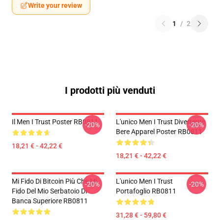
Write your review
1
/
2
I prodotti più venduti
Il Men I Trust Poster RB0811
L'unico Men I Trust Divertente
-20%
-20%
Bere Apparel Poster RB0811
18,21 € - 42,22 €
18,21 € - 42,22 €
Mi Fido Di Bitcoin Più Che Mi
L'unico Men I Trust
-20%
-20%
Fido Del Mio Serbatoio Di
Portafoglio RB0811
Banca Superiore RB0811
31,28 € - 59,80 €