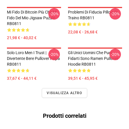
Mi Fido Di Bitcoin Più Che Mi
Problemi Di Fiducia Pillola Di
-20%
-20%
Fido Del Mio Jigsaw Puzzle
Traino RB0811
RB0811
22,08 € - 26,68 €
21,98 € - 40,02 €
Solo Loro Men I Trust |
Gli Unici Uomini Che Puoi
-20%
-20%
Divertente Bere Pullover Felpa
Fidarti Sono Ramen Pullover
RB0811
Hoodie RB0811
37,67 € - 44,11 €
39,51 € - 45,95 €
VISUALIZZA ALTRO
Prodotti correlati