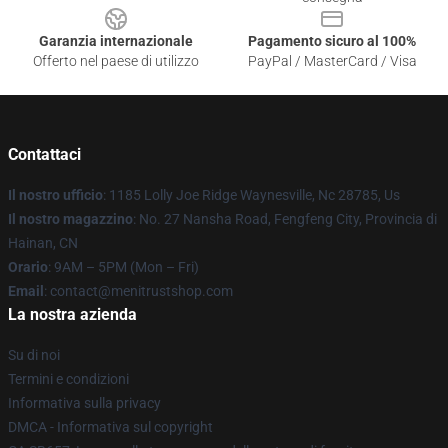
Garanzia internazionale
Pagamento sicuro al 100%
Offerto nel paese di utilizzo
PayPal / MasterCard / Visa
Contattaci
Il nostro ufficio
: 1185 Lolly Joe Ridge Waynesville, Nc 28785, Us
Il nostro magazzino
: No. 27 Nansha Road, Fengfeng City, Provincia di
Hainan, CN
Orario
: 9AM – 5PM (Mon – Fri)
Email
: contact@menitrustshop.com
La nostra azienda
Su di noi
Termini e condizioni
Informativa sulla privacy
DMCA - Informativa sul copyright