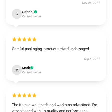
Nov 28, 2024
Gabriel
G
Verified owner
Careful packaging, product arrived undamaged.
Sep 6, 2024
Mark
M
Verified owner
The item is well-made and works as advertised. I’m
very pleased with its quality and performance.