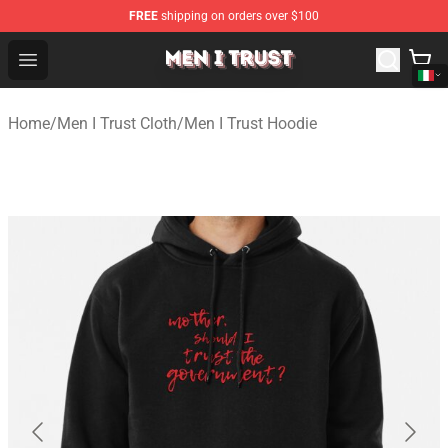
FREE
shipping on orders over $100
Men I Trust Shop - Official Men I Trust Merchandise Store
Open menu
Home
/
Men I Trust Cloth
/
Men I Trust Hoodie