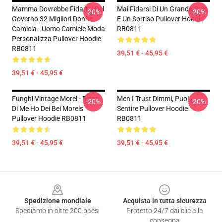
Mamma Dovrebbe Fidarmi Del
Mai Fidarsi Di Un Grande Culo
-20%
-20%
Governo 32 Migliori Donne
E Un Sorriso Pullover Hoodie
Camicia - Uomo Camicie Moda
RB0811
Personalizza Pullover Hoodie
RB0811
39,51 € - 45,95 €
39,51 € - 45,95 €
Funghi Vintage Morel - Fidati
Men I Trust Dimmi, Puoi
-20%
-20%
Di Me Ho Dei Bei Morels
Sentire Pullover Hoodie
Pullover Hoodie RB0811
RB0811
39,51 € - 45,95 €
39,51 € - 45,95 €
Footer
Spedizione mondiale
Acquista in tutta sicurezza
Spediamo in oltre 200 paesi
Protetto 24/7 dai clic alla
consegna