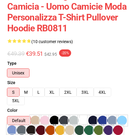
Camicia - Uomo Camicie Moda
Personalizza T-Shirt Pullover
Hoodie RB0811
(10 customer reviews)
€49.39
€39.51
-20%
$42.95
Type
Unisex
Size
S
M
L
XL
2XL
3XL
4XL
5XL
Color
Default