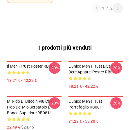
1
/
2
I prodotti più venduti
Il Men I Trust Poster RB0811
L'unico Men I Trust Divertente
-20%
-20%
Bere Apparel Poster RB0811
18,21 € - 42,22 €
18,21 € - 42,22 €
Mi Fido Di Bitcoin Più Che Mi
L'unico Men I Trust
-20%
-20%
Fido Del Mio Serbatoio Di
Portafoglio RB0811
Banca Superiore RB0811
31,28 € - 59,80 €
22,49 €
$24.45