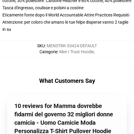
cotone, 30% poliestere. Carbone Heather è 60% cotone, 40% poliestere
Tasca d'ingresso, coulisse e polsini a costine
Eticamente fonte dopo il World Accountable Attire Practices Requisiti
Attenzione: per coloro che amano le tue felpe disperse vanno 2 taglie
in su
SKU
:
MENSTRK-53424-DEFAULT
Categorie
:
Men I Trust Hoodie
,
What Customers Say
10 reviews for Mamma dovrebbe
fidarmi del governo 32 migliori donne
camicia - Uomo Camicie Moda
Personalizza T-Shirt Pullover Hoodie