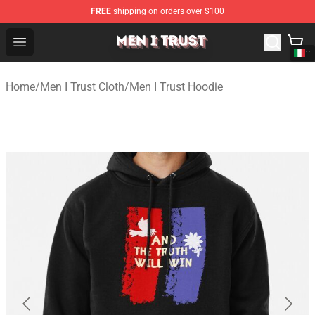
FREE
shipping on orders over $100
Men I Trust Shop - Official Men I Trust Merchandise Store
Open menu
Home
/
Men I Trust Cloth
/
Men I Trust Hoodie