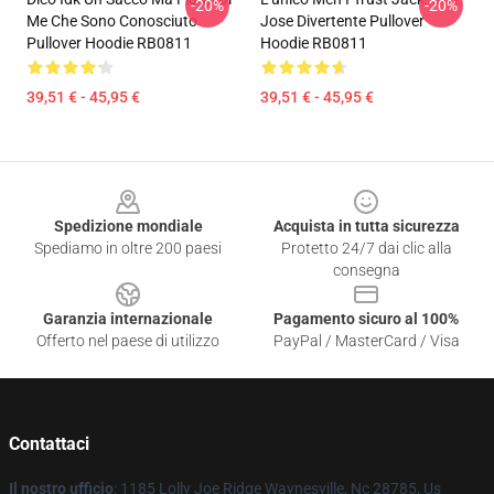
-20%
-20%
Me Che Sono Conosciuto
Jose Divertente Pullover
Pullover Hoodie RB0811
Hoodie RB0811
39,51 € - 45,95 €
39,51 € - 45,95 €
Footer
Spedizione mondiale
Acquista in tutta sicurezza
Spediamo in oltre 200 paesi
Protetto 24/7 dai clic alla
consegna
Garanzia internazionale
Pagamento sicuro al 100%
Offerto nel paese di utilizzo
PayPal / MasterCard / Visa
Contattaci
Il nostro ufficio
: 1185 Lolly Joe Ridge Waynesville, Nc 28785, Us