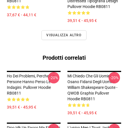
RB0811
Distressed Tipografia Design
Pullover Hoodie RB0811
37,67 € - 44,11 €
39,51 € - 45,95 €
VISUALIZZA ALTRO
Prodotti correlati
Ho Dei Problemi, Perche' Le
Mi Chiedo Che Gli Uomini
-20%
-20%
Persone Hanno Perso Le
Osano Fidarsi Degli Uomini. -
Indagini. Pullover Hoodie
William Shakespeare Quote -
RB0811
QWOB Graphix Pullover
Hoodie RB0811
39,51 € - 45,95 €
39,51 € - 45,95 €
Dico Idk Un Sacco Ma Fidati Di
L'unico Men I Trust Jack. Jim.