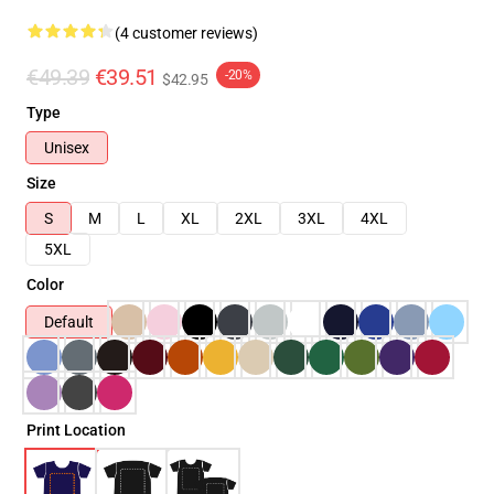
(4 customer reviews)
€49.39
€39.51
-20%
$42.95
Type
Unisex
Size
S
M
L
XL
2XL
3XL
4XL
5XL
Color
Default
Print Location