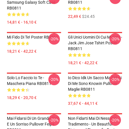
Samsung Galaxy Soft Case
RB0811
RB0811
22,49 €
$24.45
14,81 € - 16,10 €
Mi Fido Di Te! Poster RB0811
Gli Unici Uomini Di Cui Mi Fido -
-20%
-20%
Jack Jim Jose Tshirt Poster
RB0811
18,21 € - 42,22 €
18,21 € - 42,22 €
Solo Lo Faccio Io Te -
Io Dico Idk Un Sacco Ma Fidati
-20%
-20%
Maschera Piana RB0811
Di Me Sono Knowin Pullover
Maglie RB0811
18,29 € - 20,70 €
37,67 € - 44,11 €
Mai Fidarsi Di Un Grande Culo
Non Fidarti Mai Di Nessuno -
-20%
-20%
E Un Sorriso Pullover Felpa
Tradimento - Un Beautful