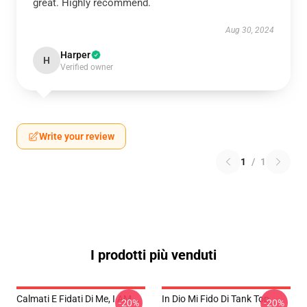
great. Highly recommend.
Aug 30, 2024
Harper
H
Verified owner
Write your review
1
/
1
I prodotti più venduti
Calmati E Fidati Di Me, I AM...
In Dio Mi Fido Di Tank Top
-20%
-20%