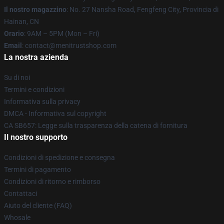
Il nostro magazzino
: No. 27 Nansha Road, Fengfeng City, Provincia di
Hainan, CN
Orario
: 9AM – 5PM (Mon – Fri)
Email
: contact@menitrustshop.com
La nostra azienda
Su di noi
Termini e condizioni
Informativa sulla privacy
DMCA - Informativa sul copyright
CA SB657: Legge sulla trasparenza della catena di fornitura
Il nostro supporto
Condizioni di spedizione e consegna
Termini di pagamento
Condizioni di ritorno e rimborso
Contattaci
Aiuto del cliente (FAQ)
Whosale