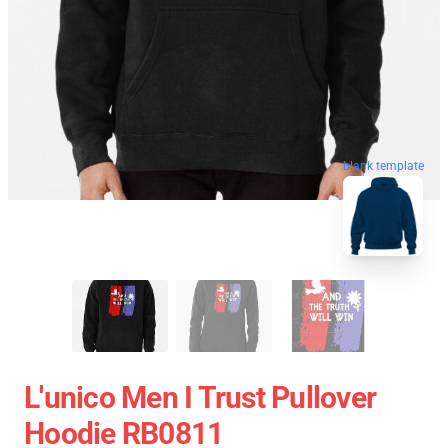
blank template
L'unico Men I Trust Pullover
Hoodie RB0811