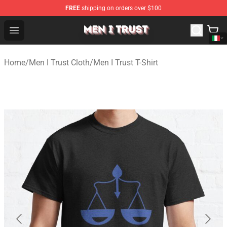
FREE
shipping on orders over $100
Men I Trust Shop - Official Men I Trust Merchandise Store
Open menu
Home
/
Men I Trust Cloth
/
Men I Trust T-Shirt