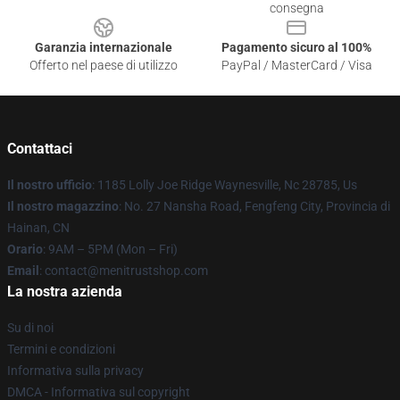
consegna
Garanzia internazionale
Pagamento sicuro al 100%
Offerto nel paese di utilizzo
PayPal / MasterCard / Visa
Contattaci
Il nostro ufficio
: 1185 Lolly Joe Ridge Waynesville, Nc 28785, Us
Il nostro magazzino
: No. 27 Nansha Road, Fengfeng City, Provincia di
Hainan, CN
Orario
: 9AM – 5PM (Mon – Fri)
Email
: contact@menitrustshop.com
La nostra azienda
Su di noi
Termini e condizioni
Informativa sulla privacy
DMCA - Informativa sul copyright