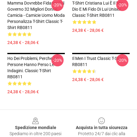
Mamma Dovrebbe Fidarmi Del
T-Shirt Cristiana Lui È Il Mio
-20%
-20%
Governo 32 Migliori Donne
Dio E Mi Fido Di Lui Unisex
Camicia - Camicie Uomo Moda
Classic T-Shirt RB0811
Personalizza T-Shirt Classic T-
Shirt RB0811
24,38 € - 28,06 €
24,38 € - 28,06 €
Ho Dei Problemi, Perche' Le
Il Men I Trust Classic T-Shirt
-20%
-20%
Persone Hanno Perso Le
RB0811
Indagini. Classic T-Shirt
RB0811
24,38 € - 28,06 €
24,38 € - 28,06 €
Footer
Spedizione mondiale
Acquista in tutta sicurezza
Spediamo in oltre 200 paesi
Protetto 24/7 dai clic alla