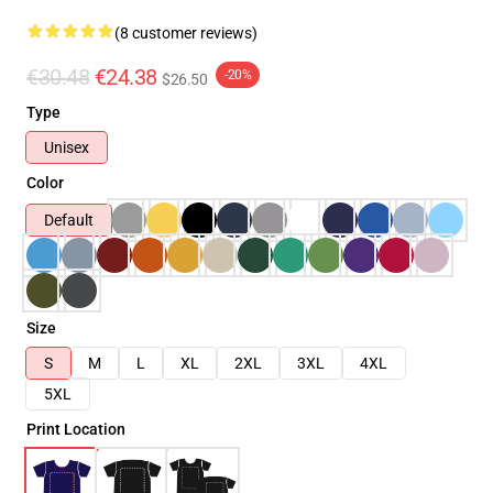
(8 customer reviews)
€30.48
€24.38
-20%
$26.50
Type
Unisex
Color
Default
Size
S
M
L
XL
2XL
3XL
4XL
5XL
Print Location