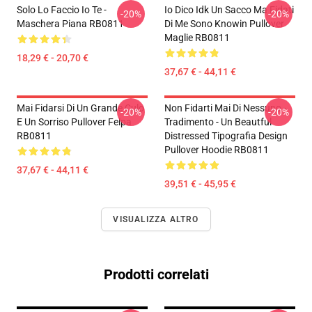
Solo Lo Faccio Io Te -
Io Dico Idk Un Sacco Ma Fidati
-20%
-20%
Maschera Piana RB0811
Di Me Sono Knowin Pullover
Maglie RB0811
18,29 € - 20,70 €
37,67 € - 44,11 €
Mai Fidarsi Di Un Grande Culo
Non Fidarti Mai Di Nessuno -
-20%
-20%
E Un Sorriso Pullover Felpa
Tradimento - Un Beautful
RB0811
Distressed Tipografia Design
Pullover Hoodie RB0811
37,67 € - 44,11 €
39,51 € - 45,95 €
VISUALIZZA ALTRO
Prodotti correlati