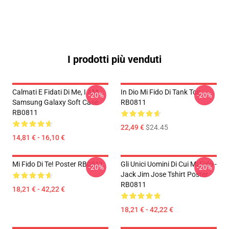
I prodotti più venduti
Calmati E Fidati Di Me, I AM...
In Dio Mi Fido Di Tank Top
-20%
-20%
Samsung Galaxy Soft Case
RB0811
RB0811
22,49 €
$24.45
14,81 € - 16,10 €
Mi Fido Di Te! Poster RB0811
Gli Unici Uomini Di Cui Mi Fido -
-20%
-20%
Jack Jim Jose Tshirt Poster
RB0811
18,21 € - 42,22 €
18,21 € - 42,22 €