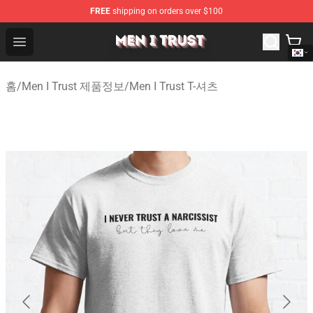
FREE
shipping on orders over $100
Men I Trust Shop - Official Men I Trust Merchandise Store
Open menu
홈
/
Men I Trust 제품정보
/
Men I Trust T-셔츠