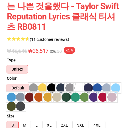
는 나쁜 것을했다 - Taylor Swift
Reputation Lyrics 클래식 티셔
츠 RB0811
(11 customer reviews)
₩45,646
₩36,517
-20%
$26.50
Type
Unisex
Color
Default
Size
S
M
L
XL
2XL
3XL
4XL