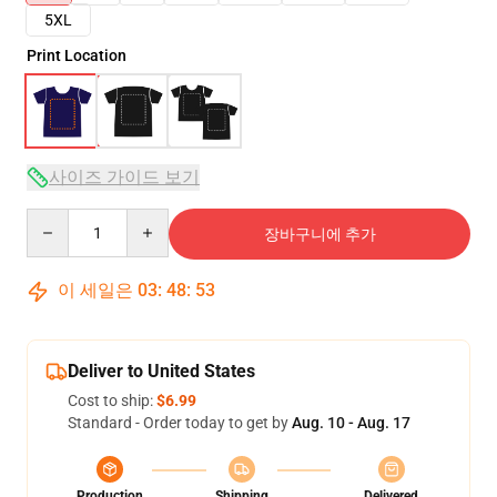
5XL
Print Location
사이즈 가이드 보기
Quantity
장바구니에 추가
이 세일은
03
:
48
:
52
Deliver to United States
Cost to ship:
$6.99
Standard - Order today to get by
Aug. 10 - Aug. 17
Production
Shipping
Delivered