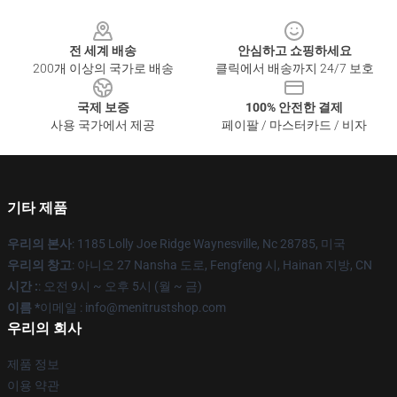
Footer
전 세계 배송
안심하고 쇼핑하세요
200개 이상의 국가로 배송
클릭에서 배송까지 24/7 보호
국제 보증
100% 안전한 결제
사용 국가에서 제공
페이팔 / 마스터카드 / 비자
기타 제품
우리의 본사
: 1185 Lolly Joe Ridge Waynesville, Nc 28785, 미국
우리의 창고
: 아니오 27 Nansha 도로, Fengfeng 시, Hainan 지방, CN
시간 :
: 오전 9시 ~ 오후 5시 (월 ~ 금)
이름 *
이메일 : info@menitrustshop.com
우리의 회사
제품 정보
이용 약관