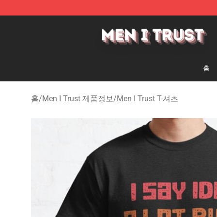
Men I Trust Shop - Official Men I Trust Merchandise St
홈
홈
/
Men I Trust 제품정보
/
Men I Trust T-셔츠