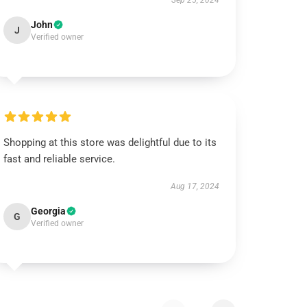
Sep 25, 2024
John
J
Verified owner
Shopping at this store was delightful due to its
fast and reliable service.
Aug 17, 2024
Georgia
G
Verified owner