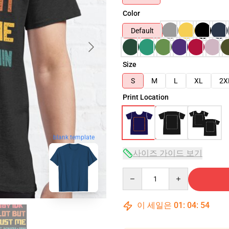
Color
Default
Size
S
M
L
XL
2X
Print Location
blank template
사이즈 가이드 보기
Quantity
이 세일은
01
:
04
:
53