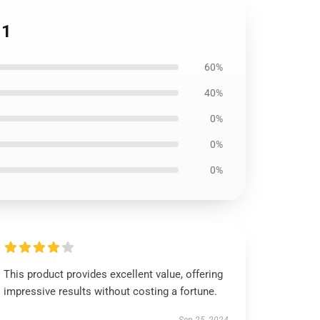
11
60%
40%
0%
0%
0%
This product provides excellent value, offering
impressive results without costing a fortune.