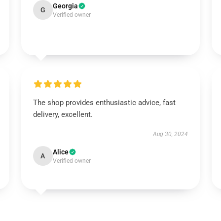
Georgia
G
Verified owner
The shop provides enthusiastic advice, fast
delivery, excellent.
Aug 30, 2024
Alice
A
Verified owner