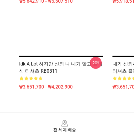
₩5,642,910 - ₩6,607,510
₩5,918,51
-20%
Idk A Lot 하지만 신뢰 나 내가 알고 클래
내가 신뢰하
식 티셔츠 RB0811
티셔츠 클래
₩3,651,700 - ₩4,202,900
₩3,651,70
Footer
전 세계 배송