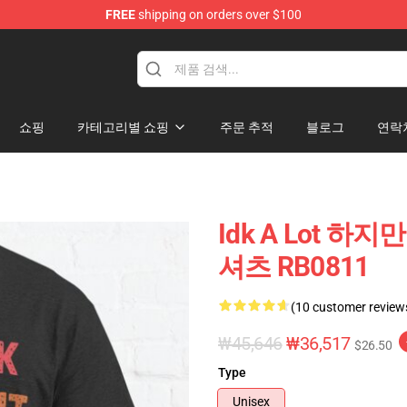
FREE
shipping on orders over $100
ore
쇼핑
카테고리별 쇼핑
주문 추적
블로그
연락
Idk A Lot 하
셔츠 RB0811
(10 customer review
₩45,646
₩36,517
$26.50
Type
Unisex