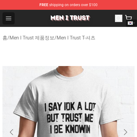
FREE
shipping on orders over $100
Men I Trust Shop - Official Men I Trust Merchandise Store
Open menu
홈
/
Men I Trust 제품정보
/
Men I Trust T-셔츠