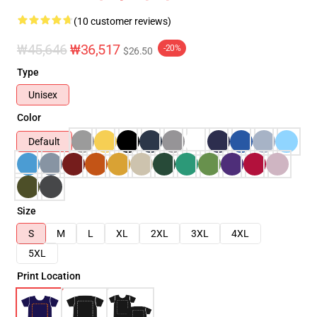
(10 customer reviews)
₩45,646
₩36,517
-20%
$26.50
Type
Unisex
Color
Default
Size
S
M
L
XL
2XL
3XL
4XL
5XL
Print Location