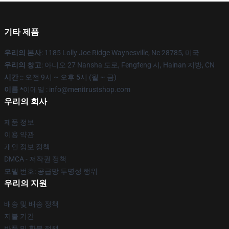
기타 제품
우리의 본사
: 1185 Lolly Joe Ridge Waynesville, Nc 28785, 미국
우리의 창고
: 아니오 27 Nansha 도로, Fengfeng 시, Hainan 지방, CN
시간 :
: 오전 9시 ~ 오후 5시 (월 ~ 금)
이름 *
이메일 : info@menitrustshop.com
우리의 회사
제품 정보
이용 약관
개인 정보 정책
DMCA - 저작권 정책
모델 번호: 공급망 투명성 행위
우리의 지원
배송 및 배송 정책
지불 기간
반품 및 환불 정책