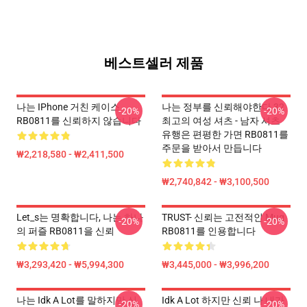
베스트셀러 제품
나는 IPhone 거친 케이스
나는 정부를 신뢰해야한다 32
-20%
-20%
RB0811를 신뢰하지 않습니다
최고의 여성 셔츠 - 남자 셔츠
유행은 편평한 가면 RB0811를
주문을 받아서 만듭니다
₩2,218,580 - ₩2,411,500
₩2,740,842 - ₩3,100,500
Let_s는 명확합니다, 나는 하나
TRUST- 신뢰는 고전적인 Mug
-20%
-20%
의 퍼즐 RB0811을 신뢰
RB0811를 인용합니다
₩3,293,420 - ₩5,994,300
₩3,445,000 - ₩3,996,200
나는 Idk A Lot를 말하지만 신
Idk A Lot 하지만 신뢰 나 내가
-20%
-20%