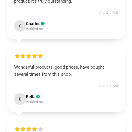
product; it’s truly outstanding.
Dec 4, 2024
Charles
C
Verified owner
Wonderful products, good prices, have bought
several times from this shop.
Dec 1, 2024
Bella
B
Verified owner