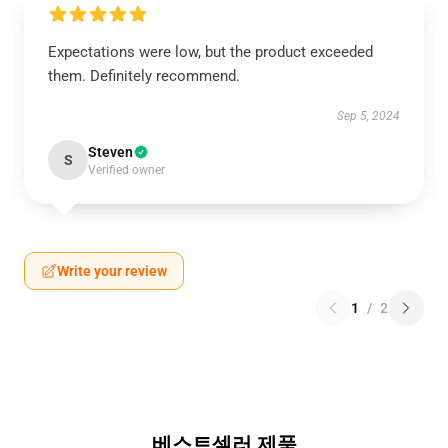
Expectations were low, but the product exceeded
them. Definitely recommend.
Sep 5, 2024
Steven
S
Verified owner
Write your review
1
/
2
베스트셀러 제품