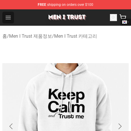
FREE
shipping on orders over $100
Men I Trust Shop - Official Men I Trust Merchandise Store
Open menu
홈
/
Men I Trust 제품정보
/
Men I Trust 카테고리