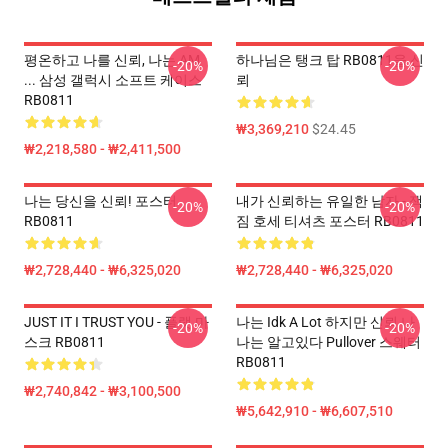
평온하고 나를 신뢰, 나는 AM
하나님은 탱크 탑 RB0811을 신
-20%
-20%
... 삼성 갤럭시 소프트 케이스
뢰
RB0811
₩3,369,210
$24.45
₩2,218,580 - ₩2,411,500
나는 당신을 신뢰! 포스터
내가 신뢰하는 유일한 남자 - 잭
-20%
-20%
RB0811
짐 호세 티셔츠 포스터 RB0811
₩2,728,440 - ₩6,325,020
₩2,728,440 - ₩6,325,020
JUST IT I TRUST YOU - 플랫 마
나는 Idk A Lot 하지만 신뢰 나
-20%
-20%
스크 RB0811
나는 알고있다 Pullover 스웨터
RB0811
₩2,740,842 - ₩3,100,500
₩5,642,910 - ₩6,607,510