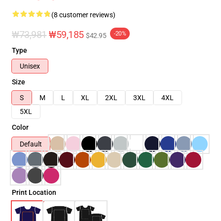
(8 customer reviews)
₩73,981
₩59,185
-20%
$42.95
Type
Unisex
Size
S
M
L
XL
2XL
3XL
4XL
5XL
Color
Default
Print Location