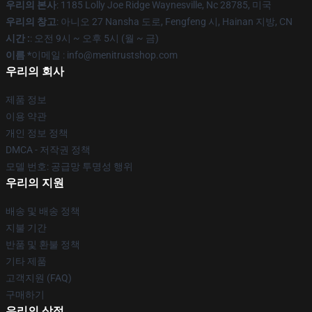
우리의 본사
: 1185 Lolly Joe Ridge Waynesville, Nc 28785, 미국
우리의 창고
: 아니오 27 Nansha 도로, Fengfeng 시, Hainan 지방, CN
시간 :
: 오전 9시 ~ 오후 5시 (월 ~ 금)
이름 *
이메일 : info@menitrustshop.com
우리의 회사
제품 정보
이용 약관
개인 정보 정책
DMCA - 저작권 정책
모델 번호: 공급망 투명성 행위
우리의 지원
배송 및 배송 정책
지불 기간
반품 및 환불 정책
기타 제품
고객지원 (FAQ)
구매하기
우리의 상점