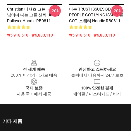
Christian 티셔츠 그는 내 하나
나는 TRUST ISSUES BECAUSE
-20%
-20%
님이며 나는 그를 신뢰 Unisex
PEOPLE GOT LYING ISSUES를
Pullover Hoodie RB0811
GOT. 스웨터 Hoodie RB0811
₩5,918,510 - ₩6,883,110
₩5,918,510 - ₩6,883,110
Footer
전 세계 배송
안심하고 쇼핑하세요
200개 이상의 국가로 배송
클릭에서 배송까지 24/7 보호
국제 보증
100% 안전한 결제
사용 국가에서 제공
페이팔 / 마스터카드 / 비자
기타 제품