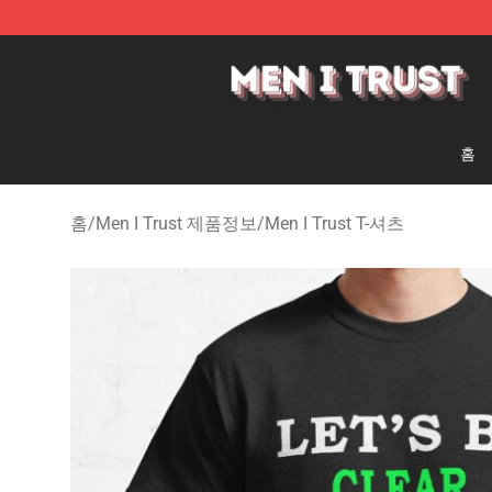
Men I Trust Shop - Official Men I Trust Merchandise St
홈
홈
/
Men I Trust 제품정보
/
Men I Trust T-셔츠