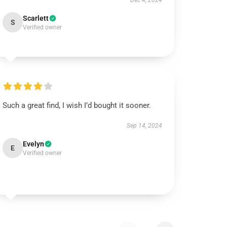
Dec 4, 2024
Scarlett
S
Verified owner
Such a great find, I wish I’d bought it sooner.
Sep 14, 2024
Evelyn
E
Verified owner