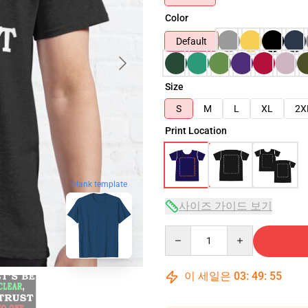
Color
Default
Size
S
M
L
XL
2X
Print Location
blank template
사이즈 가이드 보기
Quantity
이 세일은
03
:
49
:
54