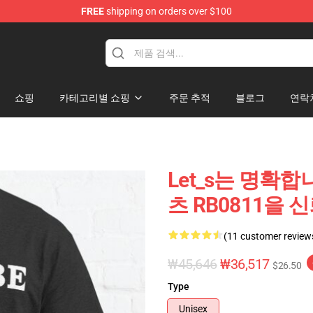
FREE
shipping on orders over $100
ore
쇼핑
카테고리별 쇼핑
주문 추적
블로그
연락
Let_s는 명확
츠 RB0811을 
(11 customer review
₩45,646
₩36,517
$26.50
Type
Unisex