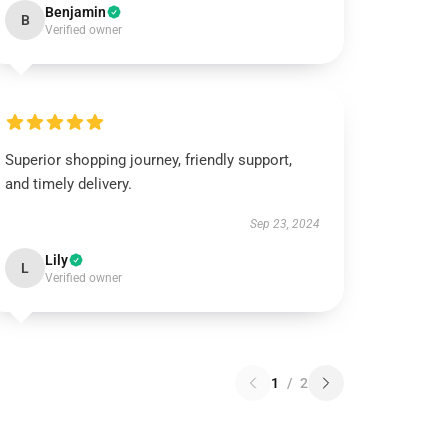
Benjamin
B
Verified owner
Superior shopping journey, friendly support,
and timely delivery.
Sep 23, 2024
Lily
L
Verified owner
1
/
2