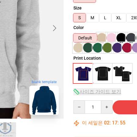
Size
S
M
L
XL
2X
Color
Default
Print Location
blank template
사이즈 가이드 보기
Quantity
이 세일은
02
:
17
:
54