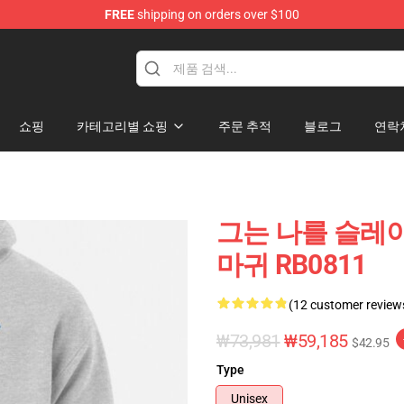
FREE
shipping on orders over $100
ore
쇼핑
카테고리별 쇼핑
주문 추적
블로그
연락
그는 나를 슬레이
마귀 RB0811
(12 customer review
₩73,981
₩59,185
$42.95
Type
Unisex