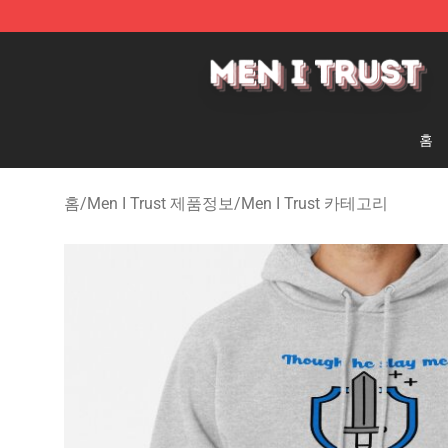
Men I Trust Shop - Official Men I Trust Merchandise St
홈
홈
/
Men I Trust 제품정보
/
Men I Trust 카테고리