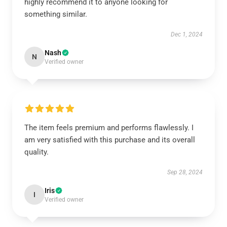
highly recommend it to anyone looking for
something similar.
Dec 1, 2024
Nash
N
Verified owner
The item feels premium and performs flawlessly. I
am very satisfied with this purchase and its overall
quality.
Sep 28, 2024
Iris
I
Verified owner