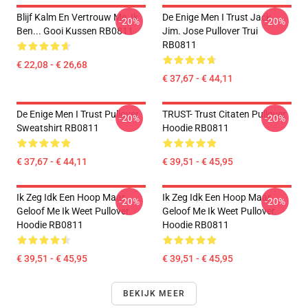
Blijf Kalm En Vertrouw Me, Ik
De Enige Men I Trust Jack.
-20%
-20%
Ben... Gooi Kussen RB0811
Jim. Jose Pullover Trui
RB0811
€ 22,08 - € 26,68
€ 37,67 - € 44,11
De Enige Men I Trust Pullover
TRUST- Trust Citaten Pullover
-20%
-20%
Sweatshirt RB0811
Hoodie RB0811
€ 37,67 - € 44,11
€ 39,51 - € 45,95
Ik Zeg Idk Een Hoop Maar
Ik Zeg Idk Een Hoop Maar
-20%
-20%
Geloof Me Ik Weet Pullover
Geloof Me Ik Weet Pullover
Hoodie RB0811
Hoodie RB0811
€ 39,51 - € 45,95
€ 39,51 - € 45,95
BEKIJK MEER