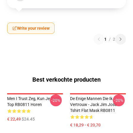
Write your review
1
/
2
Best verkochte producten
Men I Trust Zeg, Kun Je Tank
De Enige Mannen Die Ik
-20%
-20%
Top RB0811 Horen
Vertrouw - Jack Jim Jose
Tshirt Flat Mask RB0811
€ 22,49
$24.45
€ 18,29 - € 20,70