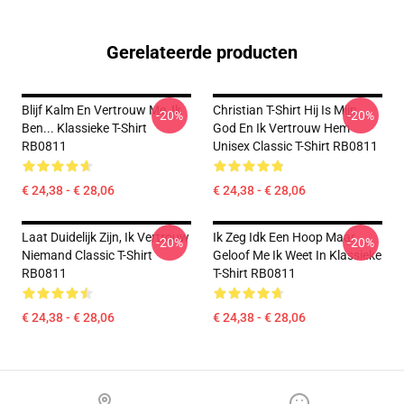
Gerelateerde producten
Blijf Kalm En Vertrouw Me, Ik
Christian T-Shirt Hij Is Mijn
-20%
-20%
Ben... Klassieke T-Shirt
God En Ik Vertrouw Hem
RB0811
Unisex Classic T-Shirt RB0811
€ 24,38 - € 28,06
€ 24,38 - € 28,06
Laat Duidelijk Zijn, Ik Vertrouw
Ik Zeg Idk Een Hoop Maar
-20%
-20%
Niemand Classic T-Shirt
Geloof Me Ik Weet In Klassieke
RB0811
T-Shirt RB0811
€ 24,38 - € 28,06
€ 24,38 - € 28,06
Footer