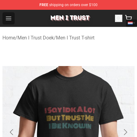
FREE
shipping on orders over $100
Men I Trust Shop - Official Men I Trust Merchandise Store
Open menu
Home
/
Men I Trust Doek
/
Men I Trust T-shirt