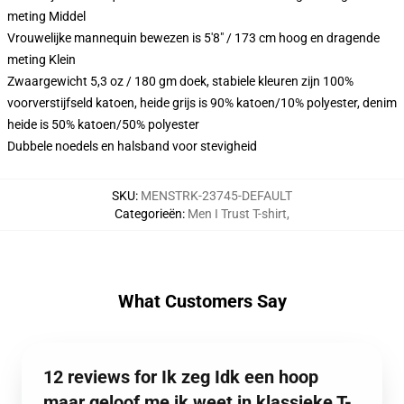
meting Middel
Vrouwelijke mannequin bewezen is 5'8" / 173 cm hoog en dragende
meting Klein
Zwaargewicht 5,3 oz / 180 gm doek, stabiele kleuren zijn 100%
voorverstijfseld katoen, heide grijs is 90% katoen/10% polyester, denim
heide is 50% katoen/50% polyester
Dubbele noedels en halsband voor stevigheid
SKU
:
MENSTRK-23745-DEFAULT
Categorieën
:
Men I Trust T-shirt
,
What Customers Say
12 reviews for Ik zeg Idk een hoop
maar geloof me ik weet in klassieke T-