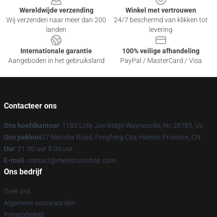
Wereldwijde verzending
Winkel met vertrouwen
Wij verzenden naar meer dan 200
24/7 beschermd van klikken tot
landen
levering
Internationale garantie
100% veilige afhandeling
Aangeboden in het gebruiksland
PayPal / MasterCard / Visa
Contacteer ons
Ons hoofdkantoor
: 1185 Lolly Joe Ridge Waynesville, Nc 28785, Us
Ons pakhuis
27 Nansha Road, Fengfeng City, Hainan Province, CN
Uur
: 21.00 uur 5.00 uur
E-mail
: contact@menitrustshop.com
Ons bedrijf
Over ons
Algemene voorwaarden
Privacybeleid