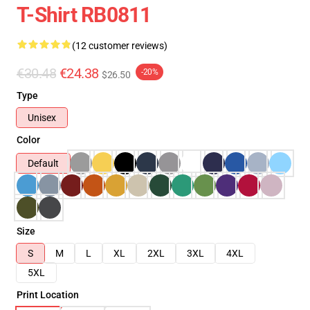
T-Shirt RB0811
(12 customer reviews)
€30.48
€24.38
-20%
$26.50
Type
Unisex
Color
Default
Size
S
M
L
XL
2XL
3XL
4XL
5XL
Print Location