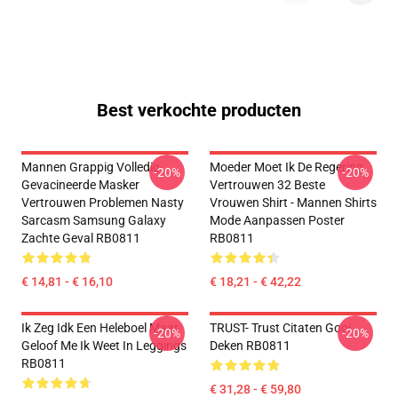
Best verkochte producten
Mannen Grappig Volledig-
Moeder Moet Ik De Regering
-20%
-20%
Gevacineerde Masker
Vertrouwen 32 Beste
Vertrouwen Problemen Nasty
Vrouwen Shirt - Mannen Shirts
Sarcasm Samsung Galaxy
Mode Aanpassen Poster
Zachte Geval RB0811
RB0811
€ 14,81 - € 16,10
€ 18,21 - € 42,22
Ik Zeg Idk Een Heleboel Maar
TRUST- Trust Citaten Gooi
-20%
-20%
Geloof Me Ik Weet In Leggings
Deken RB0811
RB0811
€ 31,28 - € 59,80