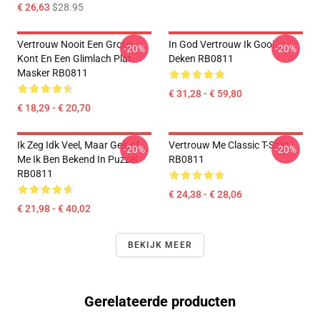
€ 26,63
$28.95
Vertrouw Nooit Een Grote
In God Vertrouw Ik Gooi
-20%
-20%
Kont En Een Glimlach Plat
Deken RB0811
Masker RB0811
€ 31,28 - € 59,80
€ 18,29 - € 20,70
Ik Zeg Idk Veel, Maar Geloof
Vertrouw Me Classic T-Shirt
-20%
-20%
Me Ik Ben Bekend In Puzzel
RB0811
RB0811
€ 24,38 - € 28,06
€ 21,98 - € 40,02
BEKIJK MEER
Gerelateerde producten