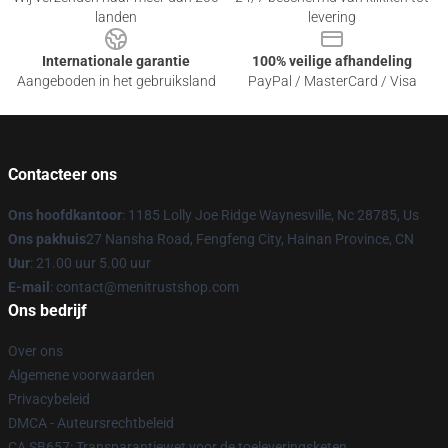
landen
levering
Internationale garantie
100% veilige afhandeling
Aangeboden in het gebruiksland
PayPal / MasterCard / Visa
Contacteer ons
Ons hoofdkantoor
: 1185 Lolly Joe Ridge Waynesville, Nc 28785, Us
Ons pakhuis
27 Nansha Road, Fengfeng City, Hainan Province, CN
Uur
: 21.00 uur 5.00 uur
E-mail
: contact@menitrustshop.com
Ons bedrijf
Over ons
Algemene voorwaarden
Privacybeleid
DMCA - Auteursrechtbeleid
CA SB657: Transparantiewet voor de toeleveringsketen