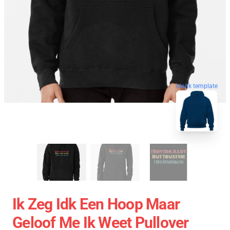
blank template
Ik Zeg Idk Een Hoop Maar
Geloof Me Ik Weet Pullover