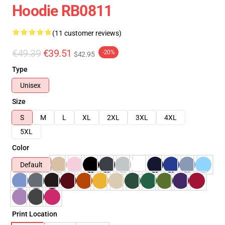
Hoodie RB0811
(11 customer reviews)
€49.39
€39.51
-20%
$42.95
Type
Unisex
Size
S
M
L
XL
2XL
3XL
4XL
5XL
Color
Default
Print Location