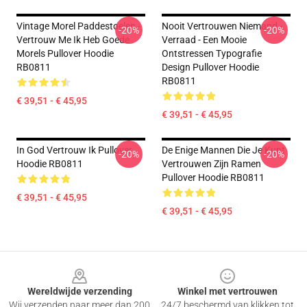
Vintage Morel Paddestoelen -
Nooit Vertrouwen Niemand -
-20%
-20%
Vertrouw Me Ik Heb Goede
Verraad - Een Mooie
Morels Pullover Hoodie
Ontstressen Typografie
RB0811
Design Pullover Hoodie
RB0811
€ 39,51 - € 45,95
€ 39,51 - € 45,95
In God Vertrouw Ik Pullover
De Enige Mannen Die Je Kunt
-20%
-20%
Hoodie RB0811
Vertrouwen Zijn Ramen
Pullover Hoodie RB0811
€ 39,51 - € 45,95
€ 39,51 - € 45,95
Footer
Wereldwijde verzending
Winkel met vertrouwen
Wij verzenden naar meer dan 200
24/7 beschermd van klikken tot