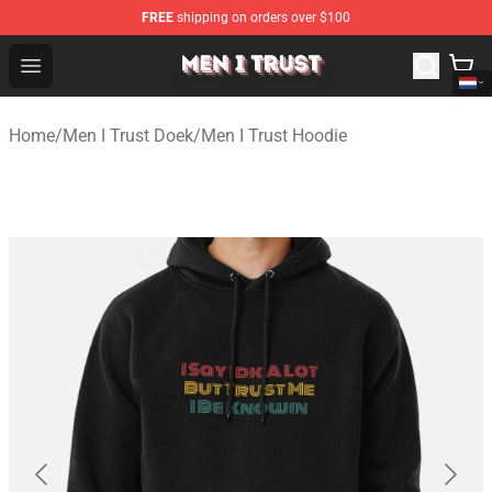
FREE
shipping on orders over $100
Men I Trust Shop - Official Men I Trust Merchandise Store
Open menu
Home
/
Men I Trust Doek
/
Men I Trust Hoodie