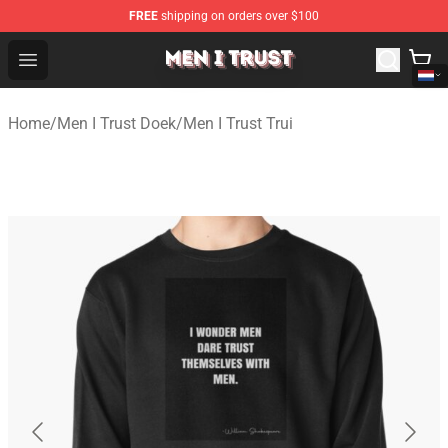
FREE
shipping on orders over $100
Men I Trust Shop - Official Men I Trust Merchandise Store
Open menu
Home
/
Men I Trust Doek
/
Men I Trust Trui