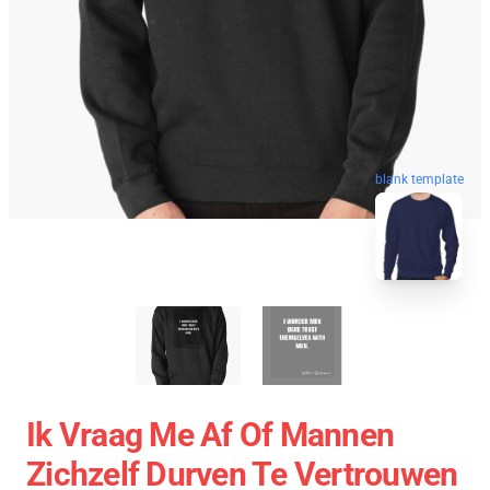
blank template
Ik Vraag Me Af Of Mannen
Zichzelf Durven Te Vertrouwen