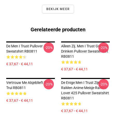
BEKIJK MEER
Gerelateerde producten
De Men I Trust Pullover
Alleen Zij. Men I Trust Grappig
-20%
-20%
Sweatshirt RB0811
Drinken Pullover Sweatershirt
RB0811
€ 37,67 - € 44,11
€ 37,67 - € 44,11
Vertrouw Me Alsjeblieft Trui
De Enige Men I Trust Zijn
-20%
-20%
Trui RB0811
RaMen Anime Meisje Ramen
Lover 425 Pullover Sweatshirt
RB0811
€ 37,67 - € 44,11
€ 37,67 - € 44,11