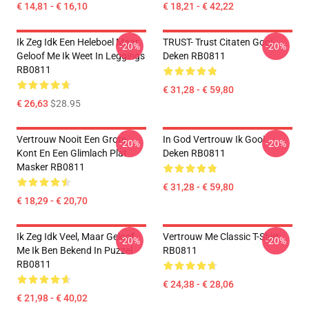
€ 14,81 - € 16,10
€ 18,21 - € 42,22
Ik Zeg Idk Een Heleboel Maar
TRUST- Trust Citaten Gooi
-20%
-20%
Geloof Me Ik Weet In Leggings
Deken RB0811
RB0811
€ 31,28 - € 59,80
€ 26,63
$28.95
Vertrouw Nooit Een Grote
In God Vertrouw Ik Gooi
-20%
-20%
Kont En Een Glimlach Plat
Deken RB0811
Masker RB0811
€ 31,28 - € 59,80
€ 18,29 - € 20,70
Ik Zeg Idk Veel, Maar Geloof
Vertrouw Me Classic T-Shirt
-20%
-20%
Me Ik Ben Bekend In Puzzel
RB0811
RB0811
€ 24,38 - € 28,06
€ 21,98 - € 40,02