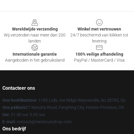
Footer
Wereldwijde verzending
Winkel met vertrouwen
Wij verzenden naar meer dan 200
24/7 beschermd van klikken tot
landen
levering
Internationale garantie
100% veilige afhandeling
Aangeboden in het gebruiksland
PayPal / MasterCard / Visa
Contacteer ons
Ons hoofdkantoor
: 1185 Lolly Joe Ridge Waynesville, Nc 28785, Us
Ons pakhuis
27 Nansha Road, Fengfeng City, Hainan Province, CN
Uur
: 21.00 uur 5.00 uur
E-mail
: contact@menitrustshop.com
Ons bedrijf