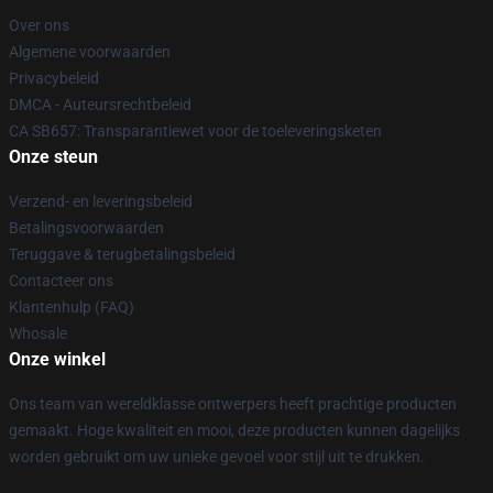
Over ons
Algemene voorwaarden
Privacybeleid
DMCA - Auteursrechtbeleid
CA SB657: Transparantiewet voor de toeleveringsketen
Onze steun
Verzend- en leveringsbeleid
Betalingsvoorwaarden
Teruggave & terugbetalingsbeleid
Contacteer ons
Klantenhulp (FAQ)
Whosale
Onze winkel
Ons team van wereldklasse ontwerpers heeft prachtige producten
gemaakt. Hoge kwaliteit en mooi, deze producten kunnen dagelijks
worden gebruikt om uw unieke gevoel voor stijl uit te drukken.