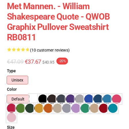
Met Mannen. - William
Shakespeare Quote - QWOB
Graphix Pullover Sweatshirt
RB0811
(10 customer reviews)
€47.09
€37.67
-20%
$40.95
Type
Unisex
Color
Default
Size