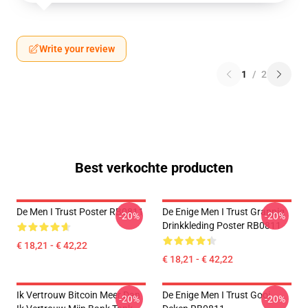
Write your review
1
/
2
Best verkochte producten
De Men I Trust Poster RB0811
De Enige Men I Trust Grappig
-20%
-20%
Drinkkleding Poster RB0811
€ 18,21 - € 42,22
€ 18,21 - € 42,22
Ik Vertrouw Bitcoin Meer Dan
De Enige Men I Trust Gooi
-20%
-20%