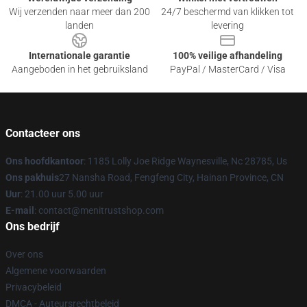
Wij verzenden naar meer dan 200
24/7 beschermd van klikken tot
landen
levering
Internationale garantie
100% veilige afhandeling
Aangeboden in het gebruiksland
PayPal / MasterCard / Visa
Contacteer ons
Ons hoofdkantoor
: 1185 Lolly Joe Ridge Waynesville, Nc 28785, Us
Ons pakhuis
27 Nansha Road, Fengfeng City, Hainan Province, CN
Uur
: 21.00 uur 5.00 uur
E-mail
: contact@menitrustshop.com
Ons bedrijf
Over ons
Algemene voorwaarden
Privacybeleid
DMCA - Auteursrechtbeleid