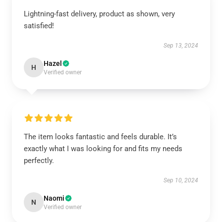
Lightning-fast delivery, product as shown, very
satisfied!
Sep 13, 2024
Hazel
H
Verified owner
The item looks fantastic and feels durable. It’s
exactly what I was looking for and fits my needs
perfectly.
Sep 10, 2024
Naomi
N
Verified owner