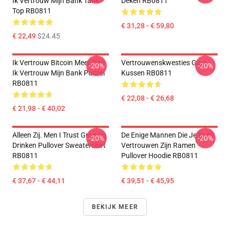
Ik Vertrouw Mijn Bank Tank
Deken RB0811
Top RB0811
€ 31,28 - € 59,80
€ 22,49
$24.45
Ik Vertrouw Bitcoin Meer Dan
Vertrouwenskwesties Gooi
-20%
-20%
Ik Vertrouw Mijn Bank Puzzel
Kussen RB0811
RB0811
€ 22,08 - € 26,68
€ 21,98 - € 40,02
Alleen Zij. Men I Trust Grappig
De Enige Mannen Die Je Kunt
-20%
-20%
Drinken Pullover Sweatershirt
Vertrouwen Zijn Ramen
RB0811
Pullover Hoodie RB0811
€ 37,67 - € 44,11
€ 39,51 - € 45,95
BEKIJK MEER