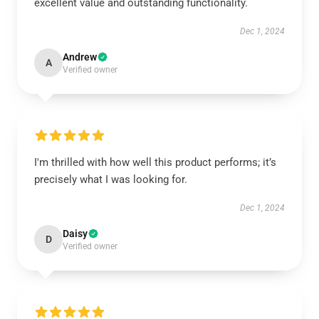
excellent value and outstanding functionality.
Dec 1, 2024
Andrew
A
Verified owner
I'm thrilled with how well this product performs; it’s
precisely what I was looking for.
Dec 1, 2024
Daisy
D
Verified owner