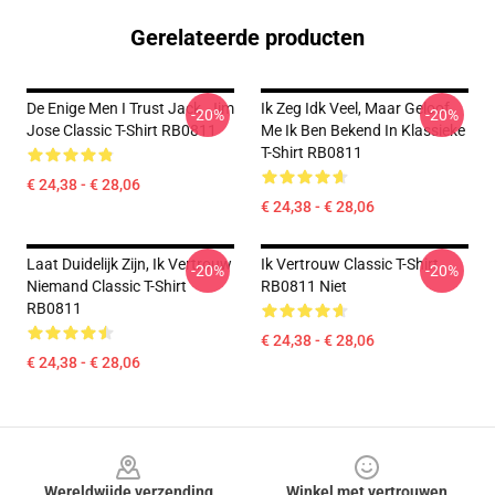
Gerelateerde producten
De Enige Men I Trust Jack. Jim
Ik Zeg Idk Veel, Maar Geloof
-20%
-20%
Jose Classic T-Shirt RB0811
Me Ik Ben Bekend In Klassieke
T-Shirt RB0811
€ 24,38 - € 28,06
€ 24,38 - € 28,06
Laat Duidelijk Zijn, Ik Vertrouw
Ik Vertrouw Classic T-Shirt
-20%
-20%
Niemand Classic T-Shirt
RB0811 Niet
RB0811
€ 24,38 - € 28,06
€ 24,38 - € 28,06
Footer
Wereldwijde verzending
Winkel met vertrouwen