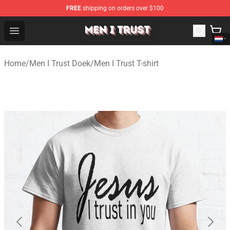
FREE
shipping on orders over $100
Men I Trust Shop - Official Men I Trust Merchandise Store
Open menu
Home
/
Men I Trust Doek
/
Men I Trust T-shirt