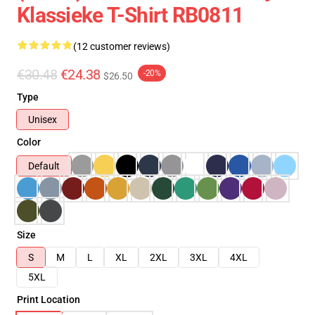
Klassieke T-Shirt RB0811
(12 customer reviews)
€30.48
€24.38
-20%
$26.50
Type
Unisex
Color
Default
Size
S
M
L
XL
2XL
3XL
4XL
5XL
Print Location