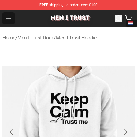
FREE
shipping on orders over $100
Men I Trust Shop - Official Men I Trust Merchandise Store
Open menu
Home
/
Men I Trust Doek
/
Men I Trust Hoodie