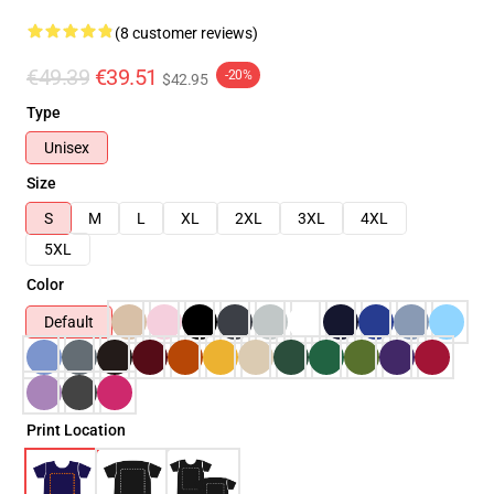
(8 customer reviews)
€49.39
€39.51
-20%
$42.95
Type
Unisex
Size
S
M
L
XL
2XL
3XL
4XL
5XL
Color
Default
Print Location