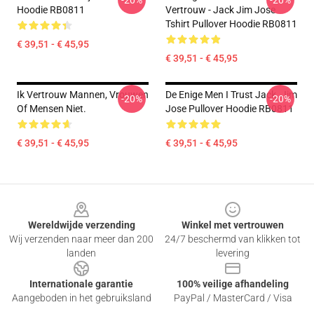
-20%
-20%
Hoodie RB0811
Vertrouw - Jack Jim Jose
Tshirt Pullover Hoodie RB0811
€ 39,51 - € 45,95
€ 39,51 - € 45,95
Ik Vertrouw Mannen, Vrouwen
De Enige Men I Trust Jack. Jim
-20%
-20%
Of Mensen Niet.
Jose Pullover Hoodie RB0811
€ 39,51 - € 45,95
€ 39,51 - € 45,95
Footer
Wereldwijde verzending
Winkel met vertrouwen
Wij verzenden naar meer dan 200
24/7 beschermd van klikken tot
landen
levering
Internationale garantie
100% veilige afhandeling
Aangeboden in het gebruiksland
PayPal / MasterCard / Visa