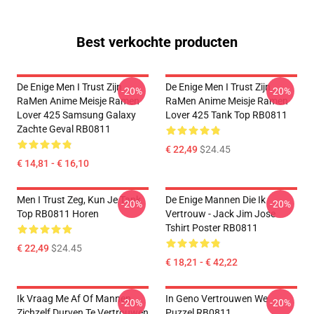
Best verkochte producten
De Enige Men I Trust Zijn
De Enige Men I Trust Zijn
-20%
-20%
RaMen Anime Meisje Ramen
RaMen Anime Meisje Ramen
Lover 425 Samsung Galaxy
Lover 425 Tank Top RB0811
Zachte Geval RB0811
€ 22,49
$24.45
€ 14,81 - € 16,10
Men I Trust Zeg, Kun Je Tank
De Enige Mannen Die Ik
-20%
-20%
Top RB0811 Horen
Vertrouw - Jack Jim Jose
Tshirt Poster RB0811
€ 22,49
$24.45
€ 18,21 - € 42,22
Ik Vraag Me Af Of Mannen
In Geno Vertrouwen We
-20%
-20%
Zichzelf Durven Te Vertrouwen
Puzzel RB0811