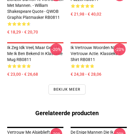
Met Mannen. - William
Shakespeare Quote - QWOB
€ 21,98 - € 40,02
Graphix Platmasker RB0811
€ 18,29 - € 20,70
Ik Zeg Idk Veel, Maar Geloof
Ik Vertrouw Woorden Niet, Ik
-20%
-20%
Me Ik Ben Bekend In Klassieke
Vertrouw Actie. Klassieke T-
Mug RB0811
Shirt RB0811
€ 23,00 - € 26,68
€ 24,38 - € 28,06
BEKIJK MEER
Gerelateerde producten
Vertrouw Me Alsjeblieft Over
De Enige Mannen Die Ik