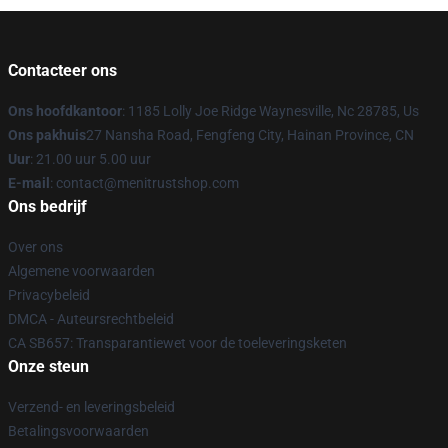
Contacteer ons
Ons hoofdkantoor
: 1185 Lolly Joe Ridge Waynesville, Nc 28785, Us
Ons pakhuis
27 Nansha Road, Fengfeng City, Hainan Province, CN
Uur
: 21.00 uur 5.00 uur
E-mail
: contact@menitrustshop.com
Ons bedrijf
Over ons
Algemene voorwaarden
Privacybeleid
DMCA - Auteursrechtbeleid
CA SB657: Transparantiewet voor de toeleveringsketen
Onze steun
Verzend- en leveringsbeleid
Betalingsvoorwaarden