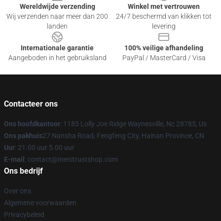
Wereldwijde verzending
Winkel met vertrouwen
Wij verzenden naar meer dan 200
24/7 beschermd van klikken tot
landen
levering
Internationale garantie
100% veilige afhandeling
Aangeboden in het gebruiksland
PayPal / MasterCard / Visa
Contacteer ons
Ons hoofdkantoor
: 1185 Lolly Joe Ridge Waynesville, Nc 28785, Us
Ons pakhuis
27 Nansha Road, Fengfeng City, Hainan Province, CN
Uur
: 21.00 uur 5.00 uur
E-mail
: contact@menitrustshop.com
Ons bedrijf
Over ons
Algemene voorwaarden
Privacybeleid