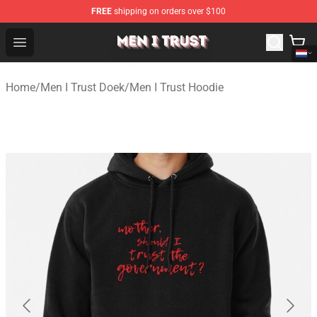
FREE
shipping on orders over $100
Men I Trust Shop - Official Men I Trust Merchandise Store
Open menu
Home
/
Men I Trust Doek
/
Men I Trust Hoodie