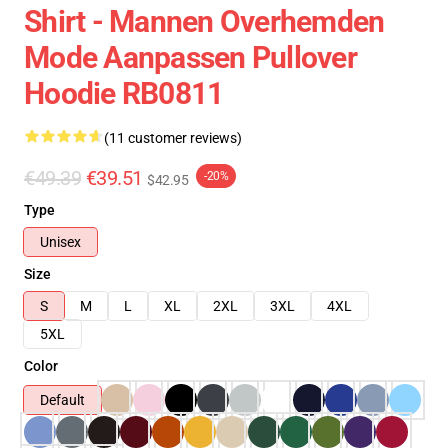
Shirt - Mannen Overhemden
Mode Aanpassen Pullover
Hoodie RB0811
(11 customer reviews)
€49.39
€39.51
-20%
$42.95
Type
Unisex
Size
S
M
L
XL
2XL
3XL
4XL
5XL
Color
Default