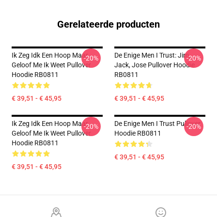
Gerelateerde producten
Ik Zeg Idk Een Hoop Maar
De Enige Men I Trust: Jim,
-20%
-20%
Geloof Me Ik Weet Pullover
Jack, Jose Pullover Hoodie
Hoodie RB0811
RB0811
€ 39,51 - € 45,95
€ 39,51 - € 45,95
Ik Zeg Idk Een Hoop Maar
De Enige Men I Trust Pullover
-20%
-20%
Geloof Me Ik Weet Pullover
Hoodie RB0811
Hoodie RB0811
€ 39,51 - € 45,95
€ 39,51 - € 45,95
Footer