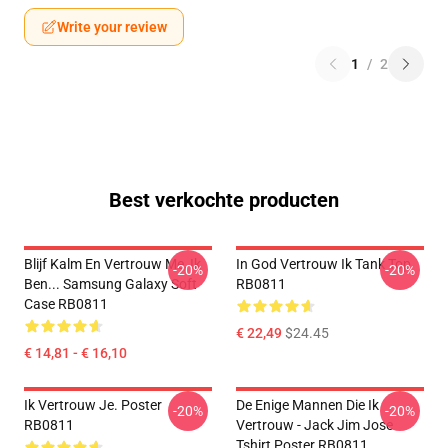
Write your review
1
/
2
Best verkochte producten
Blijf Kalm En Vertrouw Me, Ik
In God Vertrouw Ik Tank Top
-20%
-20%
Ben... Samsung Galaxy Soft
RB0811
Case RB0811
€ 22,49
$24.45
€ 14,81 - € 16,10
Ik Vertrouw Je. Poster
De Enige Mannen Die Ik
-20%
-20%
RB0811
Vertrouw - Jack Jim Jose
Tshirt Poster RB0811