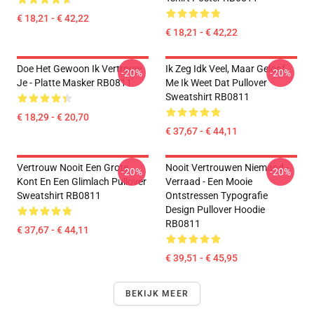
€ 18,21 - € 42,22
€ 18,21 - € 42,22
Doe Het Gewoon Ik Vertrouw
Ik Zeg Idk Veel, Maar Geloof
-20%
-20%
Je - Platte Masker RB0811
Me Ik Weet Dat Pullover
Sweatshirt RB0811
€ 18,29 - € 20,70
€ 37,67 - € 44,11
Vertrouw Nooit Een Grote
Nooit Vertrouwen Niemand -
-20%
-20%
Kont En Een Glimlach Pullover
Verraad - Een Mooie
Sweatshirt RB0811
Ontstressen Typografie
Design Pullover Hoodie
RB0811
€ 37,67 - € 44,11
€ 39,51 - € 45,95
BEKIJK MEER