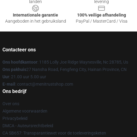
landen
levering
Internationale garantie
100% veilige afhandeling
Aangeboden in het gebruiksland
PayPal / MasterCard / Visa
Contacteer ons
Ons hoofdkantoor
: 1185 Lolly Joe Ridge Waynesville, Nc 28785, Us
Ons pakhuis
27 Nansha Road, Fengfeng City, Hainan Province, CN
Uur
: 21.00 uur 5.00 uur
E-mail
: contact@menitrustshop.com
Ons bedrijf
Over ons
Algemene voorwaarden
Privacybeleid
DMCA - Auteursrechtbeleid
CA SB657: Transparantiewet voor de toeleveringsketen