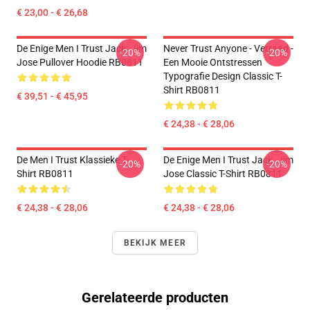
€ 23,00 - € 26,68
De Enige Men I Trust Jack. Jim
Never Trust Anyone - Verraad -
-20%
-20%
Jose Pullover Hoodie RB0811
Een Mooie Ontstressen
Typografie Design Classic T-
Shirt RB0811
€ 39,51 - € 45,95
€ 24,38 - € 28,06
De Men I Trust Klassieke T-
De Enige Men I Trust Jack. Jim
-20%
-20%
Shirt RB0811
Jose Classic T-Shirt RB0811
€ 24,38 - € 28,06
€ 24,38 - € 28,06
BEKIJK MEER
Gerelateerde producten