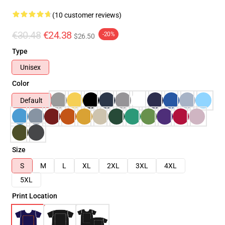
(10 customer reviews)
€30.48
€24.38
-20%
$26.50
Type
Unisex
Color
Default
Size
S
M
L
XL
2XL
3XL
4XL
5XL
Print Location