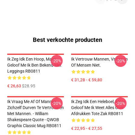
Best verkochte producten
Ik Zeg Idk Een Hoop, Maar
Ik Vertrouw Mannen, Vrouwen
-20%
-20%
Geloof Me Ik Ben Bekend Met
Of Mensen Niet.
Leggings RB0811
€ 31,28 - € 59,80
€ 26,63
$28.95
Ik Vraag Me Af Of Mannen
Ik Zeg Idk Een Heleboel, Maar
-20%
-20%
Zichzelf Durven Te Vertrouwen
Geloof Me Ik Weet Alles Over
Met Mannen. - William
Afdrukken Tote Zak RB0811
Shakespeare Quote - QWOB
Graphix Classic Mug RB0811
€ 22,95 - € 27,55