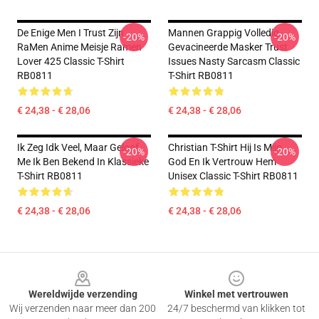
De Enige Men I Trust Zijn
Mannen Grappig Volledig-
-20%
-20%
RaMen Anime Meisje Ramen
Gevacineerde Masker Trust
Lover 425 Classic T-Shirt
Issues Nasty Sarcasm Classic
RB0811
T-Shirt RB0811
€ 24,38 - € 28,06
€ 24,38 - € 28,06
Ik Zeg Idk Veel, Maar Geloof
Christian T-Shirt Hij Is Mijn
-20%
-20%
Me Ik Ben Bekend In Klassieke
God En Ik Vertrouw Hem
T-Shirt RB0811
Unisex Classic T-Shirt RB0811
€ 24,38 - € 28,06
€ 24,38 - € 28,06
Footer
Wereldwijde verzending
Winkel met vertrouwen
Wij verzenden naar meer dan 200
24/7 beschermd van klikken tot