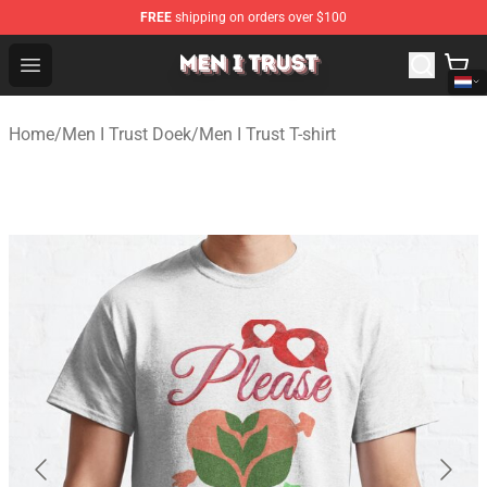
FREE
shipping on orders over $100
Men I Trust Shop - Official Men I Trust Merchandise Store
Open menu
Home
/
Men I Trust Doek
/
Men I Trust T-shirt