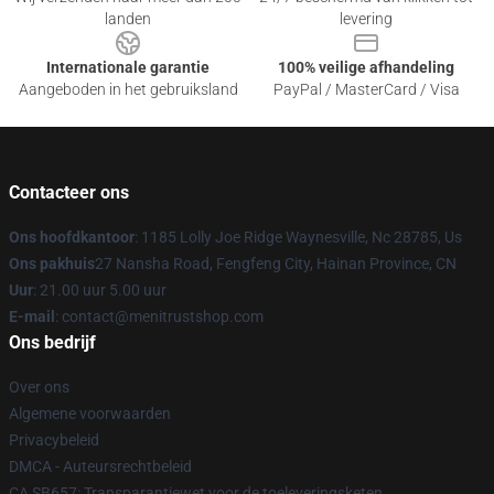
landen
levering
Internationale garantie
100% veilige afhandeling
Aangeboden in het gebruiksland
PayPal / MasterCard / Visa
Contacteer ons
Ons hoofdkantoor
: 1185 Lolly Joe Ridge Waynesville, Nc 28785, Us
Ons pakhuis
27 Nansha Road, Fengfeng City, Hainan Province, CN
Uur
: 21.00 uur 5.00 uur
E-mail
: contact@menitrustshop.com
Ons bedrijf
Over ons
Algemene voorwaarden
Privacybeleid
DMCA - Auteursrechtbeleid
CA SB657: Transparantiewet voor de toeleveringsketen