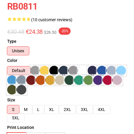
RB0811
(10 customer reviews)
€30.48
€24.38
-20%
$26.50
Type
Unisex
Color
Default
Size
S
M
L
XL
2XL
3XL
4XL
5XL
Print Location