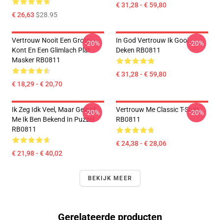
€ 31,28 - € 59,80
€ 26,63
$28.95
Vertrouw Nooit Een Grote
In God Vertrouw Ik Gooi
-20%
-20%
Kont En Een Glimlach Plat
Deken RB0811
Masker RB0811
€ 31,28 - € 59,80
€ 18,29 - € 20,70
Ik Zeg Idk Veel, Maar Geloof
Vertrouw Me Classic T-Shirt
-20%
-20%
Me Ik Ben Bekend In Puzzel
RB0811
RB0811
€ 24,38 - € 28,06
€ 21,98 - € 40,02
BEKIJK MEER
Gerelateerde producten