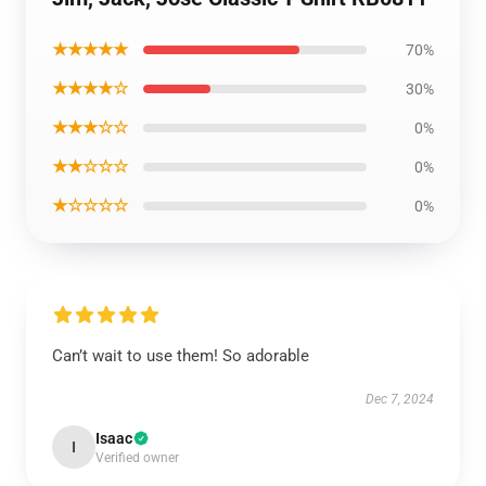
★★★★★
70%
★★★★☆
30%
★★★☆☆
0%
★★☆☆☆
0%
★☆☆☆☆
0%
Can’t wait to use them! So adorable
Dec 7, 2024
Isaac
I
Verified owner