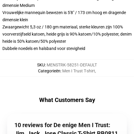
dimensie Medium
Vrouwelijke mannequin bewezen is 5'8" / 173 cm hoog en dragende
dimensie klein
Zwaargewicht 5,3 oz / 180 gm materiaal, sterke kleuren zijn 100%
voorverstijfseld katoen, heide grijs is 90% katoen/10% polyester, denim
heide is 50% katoen/50% polyester
Dubbele noedels en halsband voor stevigheid
SKU
:
MENSTRK-58251-DEFAULT
Categorieën
:
Men I Trust T-shirt
,
What Customers Say
10 reviews for De enige Men I Trust:
Jim, Jack, Jose Classic T-Shirt RB0811