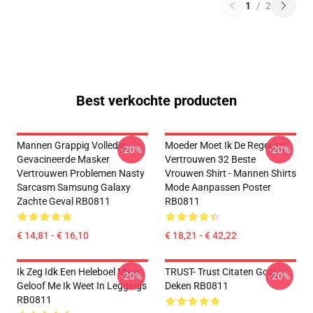
1
/
2
Best verkochte producten
Mannen Grappig Volledig-
Moeder Moet Ik De Regering
-20%
-20%
Gevacineerde Masker
Vertrouwen 32 Beste
Vertrouwen Problemen Nasty
Vrouwen Shirt - Mannen Shirts
Sarcasm Samsung Galaxy
Mode Aanpassen Poster
Zachte Geval RB0811
RB0811
€ 14,81 - € 16,10
€ 18,21 - € 42,22
Ik Zeg Idk Een Heleboel Maar
TRUST- Trust Citaten Gooi
-20%
-20%
Geloof Me Ik Weet In Leggings
Deken RB0811
RB0811