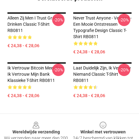
Alleen Zij Men I Trust Grappig
Never Trust Anyone - Verraad -
-20%
-20%
Drinken Classic T-Shirt
Een Mooie Ontstressen
RB0811
Typografie Design Classic T-
Shirt RB0811
€ 24,38 - € 28,06
€ 24,38 - € 28,06
Ik Vertrouw Bitcoin Meer Dan
Laat Duidelijk Zijn, Ik Vertrouw
-20%
-20%
Ik Vertrouw Mijn Bank
Niemand Classic T-Shirt
Klassieke T-Shirt RB0811
RB0811
€ 24,38 - € 28,06
€ 24,38 - € 28,06
Footer
Wereldwijde verzending
Winkel met vertrouwen
Wij verzenden naar meer dan 200
24/7 beschermd van klikken tot