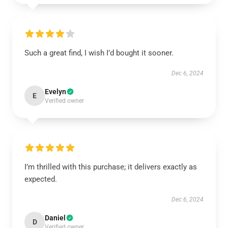
Such a great find, I wish I’d bought it sooner.
Dec 6, 2024
Evelyn
E
Verified owner
I’m thrilled with this purchase; it delivers exactly as
expected.
Dec 6, 2024
Daniel
D
Verified owner