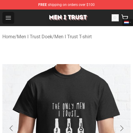
FREE
shipping on orders over $100
Men I Trust Shop - Official Men I Trust Merchandise Store
Open menu
Home
/
Men I Trust Doek
/
Men I Trust T-shirt