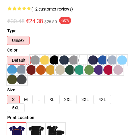
(12 customer reviews)
€30.48
€24.38
-20%
$26.50
Type
Unisex
Color
Default
Size
S
M
L
XL
2XL
3XL
4XL
5XL
Print Location