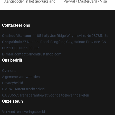
Aangeboden in het gebruiksland
PayPal / MasterCard / Visa
Contacteer ons
Ons hoofdkantoor
: 1185 Lolly Joe Ridge Waynesville, Nc 28785, Us
Ons pakhuis
27 Nansha Road, Fengfeng City, Hainan Province, CN
Uur
: 21.00 uur 5.00 uur
E-mail
: contact@menitrustshop.com
Ons bedrijf
Over ons
Algemene voorwaarden
Privacybeleid
DMCA - Auteursrechtbeleid
CA SB657: Transparantiewet voor de toeleveringsketen
Onze steun
Verzend- en leveringsbeleid