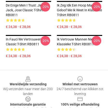
De Enige Men I Trust: Jim,
Ik Zeg Idk Een Hoop Maar
-20%
-20%
Jack, Jose Classic T-Shirt
Geloof Me Ik Weet In Klassieke
RB0811
T-Shirt RB0811
€ 24,38 - € 28,06
€ 24,38 - € 28,06
In Fauci We Vertrouwen
Ik Vertrouw Mannen Niet.
-20%
-20%
Classic T-Shirt RB0811
Klassieke T-Shirt RB0811
€ 24,38 - € 28,06
€ 24,38 - € 28,06
Footer
Wereldwijde verzending
Winkel met vertrouwen
Wij verzenden naar meer dan 200
24/7 beschermd van klikken tot
landen
levering
Internationale garantie
100% veilige afhandeling