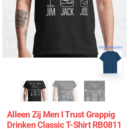
blank template
Alleen Zij Men I Trust Grappig
Drinken Classic T-Shirt RB0811