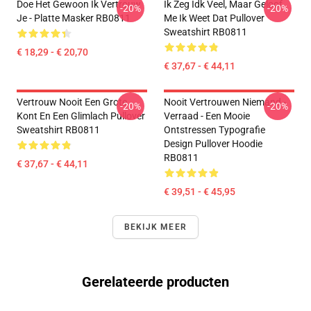
Doe Het Gewoon Ik Vertrouw
Ik Zeg Idk Veel, Maar Geloof
-20%
-20%
Je - Platte Masker RB0811
Me Ik Weet Dat Pullover
Sweatshirt RB0811
€ 18,29 - € 20,70
€ 37,67 - € 44,11
Vertrouw Nooit Een Grote
Nooit Vertrouwen Niemand -
-20%
-20%
Kont En Een Glimlach Pullover
Verraad - Een Mooie
Sweatshirt RB0811
Ontstressen Typografie
Design Pullover Hoodie
RB0811
€ 37,67 - € 44,11
€ 39,51 - € 45,95
BEKIJK MEER
Gerelateerde producten