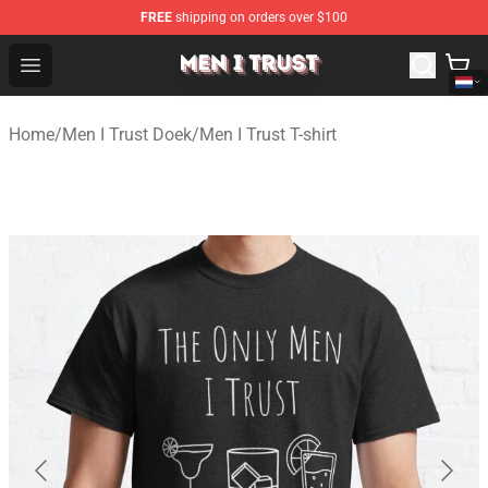
FREE
shipping on orders over $100
Men I Trust Shop - Official Men I Trust Merchandise Store
Open menu
Home
/
Men I Trust Doek
/
Men I Trust T-shirt