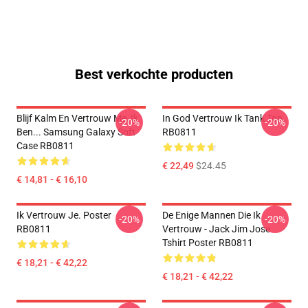
Best verkochte producten
Blijf Kalm En Vertrouw Me, Ik
In God Vertrouw Ik Tank Top
-20%
-20%
Ben... Samsung Galaxy Soft
RB0811
Case RB0811
€ 22,49
$24.45
€ 14,81 - € 16,10
Ik Vertrouw Je. Poster
De Enige Mannen Die Ik
-20%
-20%
RB0811
Vertrouw - Jack Jim Jose
Tshirt Poster RB0811
€ 18,21 - € 42,22
€ 18,21 - € 42,22