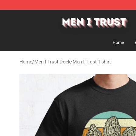
Men I Trust Shop - Official Men I Trust Merchandise St
Home
Home
/
Men I Trust Doek
/
Men I Trust T-shirt