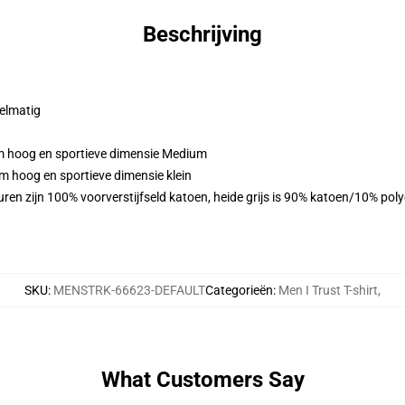
Beschrijving
gelmatig
m hoog en sportieve dimensie Medium
m hoog en sportieve dimensie klein
ren zijn 100% voorverstijfseld katoen, heide grijs is 90% katoen/10% pol
SKU
:
MENSTRK-66623-DEFAULT
Categorieën
:
Men I Trust T-shirt
,
What Customers Say