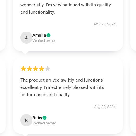
wonderfully. I’m very satisfied with its quality
and functionality.
Nov 28, 2024
Amelia
A
Verified owner
The product arrived swiftly and functions
excellently. I’m extremely pleased with its
performance and quality.
Aug 28, 2024
Ruby
R
Verified owner