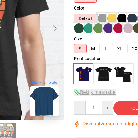
Color
Default
Size
S
M
L
XL
2X
Print Location
blank template
Bekijk maattabel
Quantity
TOE
Deze uitverkoop eindigt 