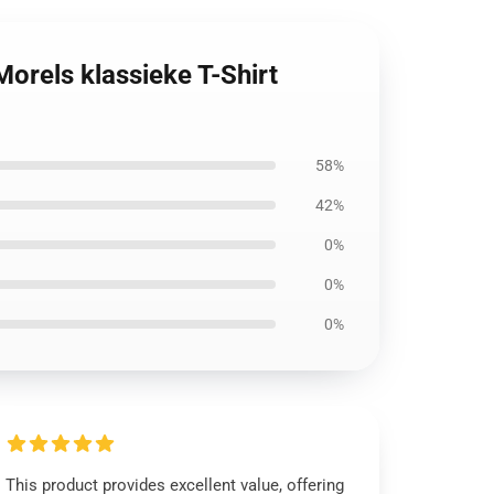
orels klassieke T-Shirt
58%
42%
0%
0%
0%
This product provides excellent value, offering