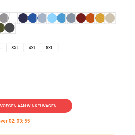
L
3XL
4XL
5XL
VOEGEN AAN WINKELWAGEN
over
02
:
03
:
54