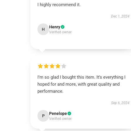
I highly recommend it.
Dec 1, 2024
Henry
H
Verified owner
I’m so glad I bought this item. It’s everything I
hoped for and more, with great quality and
performance.
Sep 6, 2024
Penelope
P
Verified owner