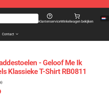
Klantenservice
Winkelwagen bekijken
Contact
addestoelen - Geloof Me Ik
s Klassieke T-Shirt RB0811
s)