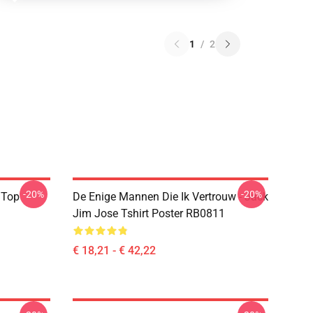
1
/
2
-20%
-20%
 Top
De Enige Mannen Die Ik Vertrouw - Jack
Jim Jose Tshirt Poster RB0811
€ 18,21 - € 42,22