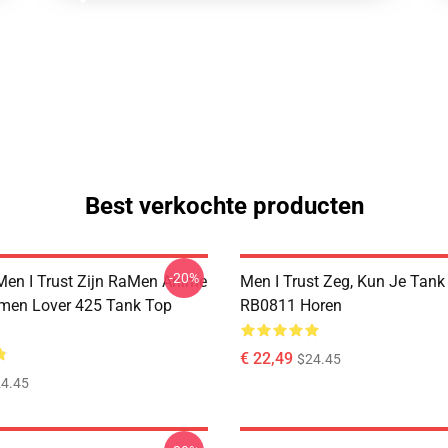
Best verkochte producten
-20%
Men I Trust Zijn RaMen Anime
Men I Trust Zeg, Kun Je Tank
men Lover 425 Tank Top
RB0811 Horen
€ 22,49
$24.45
4.45