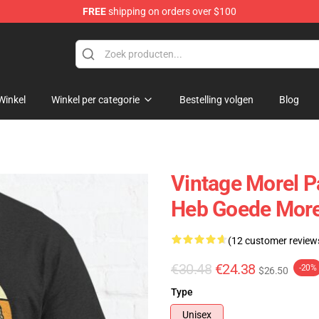
FREE
shipping on orders over $100
ore
Winkel
Winkel per categorie
Bestelling volgen
Blog
Vintage Morel P
Heb Goede Morel
(12 customer review
€30.48
€24.38
-20%
$26.50
Type
Unisex