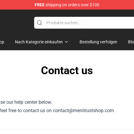
FREE
shipping on orders over $100
ore
op
Nach Kategorie einkaufen
Bestellung verfolgen
Bl
Contact us
se our help center below.
r, feel free to contact us on contact@menitrustshop.com