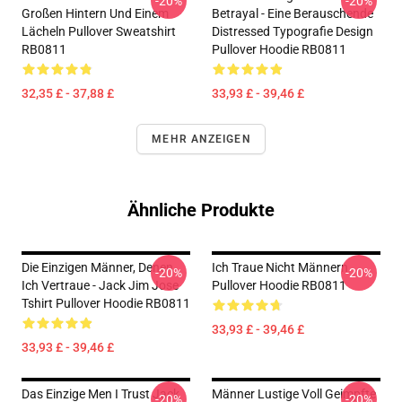
-20%
-20%
Großen Hintern Und Einem
Betrayal - Eine Berauschende
Lächeln Pullover Sweatshirt
Distressed Typografie Design
RB0811
Pullover Hoodie RB0811
32,35 £ - 37,88 £
33,93 £ - 39,46 £
MEHR ANZEIGEN
Ähnliche Produkte
Die Einzigen Männer, Denen
Ich Traue Nicht Männern
-20%
-20%
Ich Vertraue - Jack Jim Jose
Pullover Hoodie RB0811
Tshirt Pullover Hoodie RB0811
33,93 £ - 39,46 £
33,93 £ - 39,46 £
Das Einzige Men I Trust Jack
Männer Lustige Voll Geimpfte
-20%
-20%