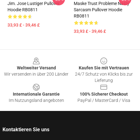
Jim. Jose Lustiger Pullover
Maske Trust Probleme Nasty
Hoodie RB0811
Sarcasm Pullover Hoodie
RB0811
33,93 £ - 39,46 £
33,93 £ - 39,46 £
Footer
Weltweiter Versand
Kaufen Sie mit Vertrauen
Wir versenden in über 200 Länder
24/7 Schutz von Klicks bis zur
Lieferung
Internationale Garantie
100% Sicherer Checkout
Im Nutzungsland angeboten
PayPal / MasterCard / Visa
Kontaktieren Sie uns