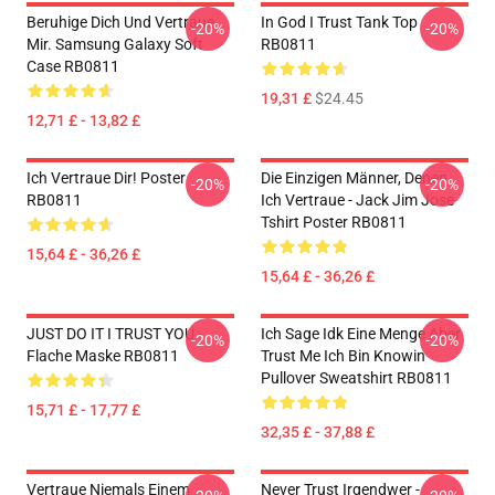
Beruhige Dich Und Vertraue
In God I Trust Tank Top
-20%
-20%
Mir. Samsung Galaxy Soft
RB0811
Case RB0811
19,31 £
$24.45
12,71 £ - 13,82 £
Ich Vertraue Dir! Poster
Die Einzigen Männer, Denen
-20%
-20%
RB0811
Ich Vertraue - Jack Jim Jose
Tshirt Poster RB0811
15,64 £ - 36,26 £
15,64 £ - 36,26 £
JUST DO IT I TRUST YOU -
Ich Sage Idk Eine Menge Aber
-20%
-20%
Flache Maske RB0811
Trust Me Ich Bin Knowin
Pullover Sweatshirt RB0811
15,71 £ - 17,77 £
32,35 £ - 37,88 £
Vertraue Niemals Einem
Never Trust Irgendwer -