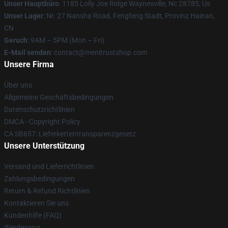
Unser Hauptbüro
: 1185 Lolly Joe Ridge Waynesville, Nc 28785, Us
Unser Lager
: Nr. 27 Nansha Road, Fengfeng Stadt, Provinz Hainan,
CN
Geruch
: 9AM – 5PM (Mon – Fri)
E-Mail senden
: contact@menitrustshop.com
Unsere Firma
Über uns
Allgemeine Geschäftsbedingungen
Datenschutzrichtlinien
DMCA - Copyright Policy
CA SB657: Lieferkettentransparenzgesetz
Unsere Unterstützung
Versand und Lieferrichtlinien
Zahlungsbedingungen
Return & Refund Richtlinien
Kontaktieren Sie uns
Kundenhilfe (FAQ)
Werdegang