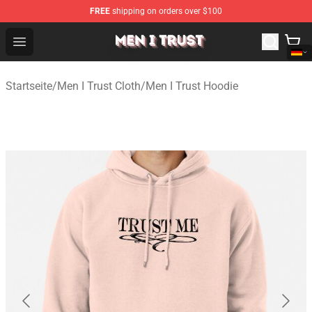
FREE
shipping on orders over $100
Men I Trust Shop - Official Men I Trust Merchandise Store
Open menu
Startseite
/
Men I Trust Cloth
/
Men I Trust Hoodie