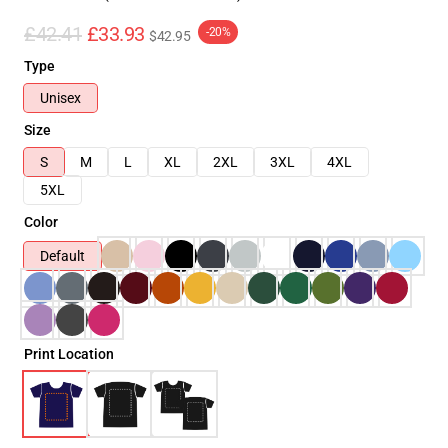
£42.41
£33.93
-20%
$42.95
Type
Unisex
Size
S
M
L
XL
2XL
3XL
4XL
5XL
Color
Default
Print Location