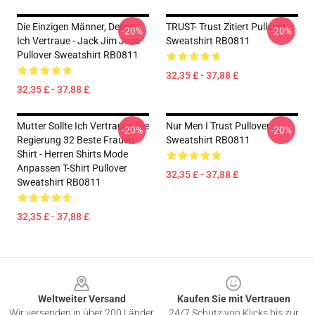
Die Einzigen Männer, Denen
TRUST- Trust Zitiert Pullover
-20%
-20%
Ich Vertraue - Jack Jim Jose
Sweatshirt RB0811
Pullover Sweatshirt RB0811
32,35 £ - 37,88 £
32,35 £ - 37,88 £
Mutter Sollte Ich Vertrauen Die
Nur Men I Trust Pullover
-20%
-20%
Regierung 32 Beste Frauen
Sweatshirt RB0811
Shirt - Herren Shirts Mode
Anpassen T-Shirt Pullover
32,35 £ - 37,88 £
Sweatshirt RB0811
32,35 £ - 37,88 £
Footer
Weltweiter Versand
Kaufen Sie mit Vertrauen
Wir versenden in über 200 Länder
24/7 Schutz von Klicks bis zur