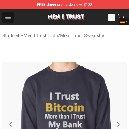
FREE
shipping on orders over $100
Men I Trust Shop - Official Men I Trust Merchandise Store
Open menu
Startseite
/
Men I Trust Cloth
/
Men I Trust Sweatshirt