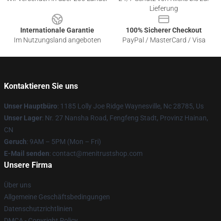
Lieferung
Internationale Garantie
100% Sicherer Checkout
Im Nutzungsland angeboten
PayPal / MasterCard / Visa
Kontaktieren Sie uns
Unser Hauptbüro
: 1185 Lolly Joe Ridge Waynesville, Nc 28785, Us
Unser Lager
: Nr. 27 Nansha Road, Fengfeng Stadt, Provinz Hainan,
CN
Geruch
: 9AM – 5PM (Mon – Fri)
E-Mail senden
: contact@menitrustshop.com
Unsere Firma
Über uns
Allgemeine Geschäftsbedingungen
Datenschutzrichtlinien
DMCA - Copyright Policy