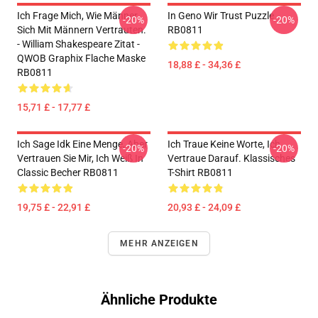
Ich Frage Mich, Wie Männer
In Geno Wir Trust Puzzle
-20%
-20%
Sich Mit Männern Vertrauten.
RB0811
- William Shakespeare Zitat -
QWOB Graphix Flache Maske
18,88 £ - 34,36 £
RB0811
15,71 £ - 17,77 £
Ich Sage Idk Eine Menge, Aber
Ich Traue Keine Worte, Ich
-20%
-20%
Vertrauen Sie Mir, Ich Weiß In
Vertraue Darauf. Klassisches
Classic Becher RB0811
T-Shirt RB0811
19,75 £ - 22,91 £
20,93 £ - 24,09 £
MEHR ANZEIGEN
Ähnliche Produkte