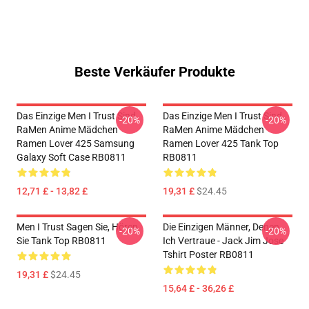
Beste Verkäufer Produkte
Das Einzige Men I Trust Sind
Das Einzige Men I Trust Sind
-20%
-20%
RaMen Anime Mädchen
RaMen Anime Mädchen
Ramen Lover 425 Samsung
Ramen Lover 425 Tank Top
Galaxy Soft Case RB0811
RB0811
12,71 £ - 13,82 £
19,31 £
$24.45
Men I Trust Sagen Sie, Hören
Die Einzigen Männer, Denen
-20%
-20%
Sie Tank Top RB0811
Ich Vertraue - Jack Jim Jose
Tshirt Poster RB0811
19,31 £
$24.45
15,64 £ - 36,26 £