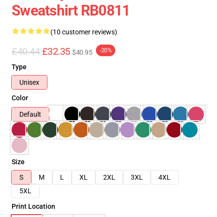
Sweatshirt RB0811
(10 customer reviews)
£40.44
£32.35
-20%
$40.95
Type
Unisex
Color
Default
Size
S
M
L
XL
2XL
3XL
4XL
5XL
Print Location