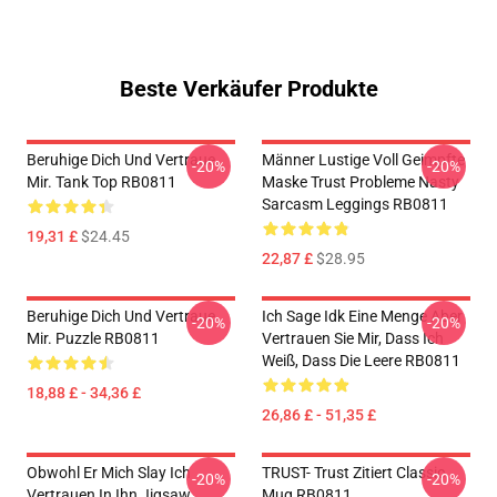
Beste Verkäufer Produkte
Beruhige Dich Und Vertraue
Männer Lustige Voll Geimpfte
-20%
-20%
Mir. Tank Top RB0811
Maske Trust Probleme Nasty
Sarcasm Leggings RB0811
19,31 £
$24.45
22,87 £
$28.95
Beruhige Dich Und Vertraue
Ich Sage Idk Eine Menge Aber
-20%
-20%
Mir. Puzzle RB0811
Vertrauen Sie Mir, Dass Ich
Weiß, Dass Die Leere RB0811
18,88 £ - 34,36 £
26,86 £ - 51,35 £
Obwohl Er Mich Slay Ich
TRUST- Trust Zitiert Classic
-20%
-20%
Vertrauen In Ihn Jigsaw
Mug RB0811