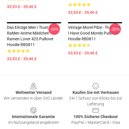
33,93 £ - 39,46 £
33,93 £ - 39,46 £
Das Einzige Men I Trust Sind
Vintage Morel Pilze - Trust Me
-20%
-20%
RaMen Anime Mädchen
I Have Good Morels Pullover
Ramen Lover 425 Pullover
Hoodie RB0811
Hoodie RB0811
33,93 £ - 39,46 £
33,93 £ - 39,46 £
Footer
Weltweiter Versand
Kaufen Sie mit Vertrauen
Wir versenden in über 200 Länder
24/7 Schutz von Klicks bis zur
Lieferung
Internationale Garantie
100% Sicherer Checkout
Im Nutzungsland angeboten
PayPal / MasterCard / Visa