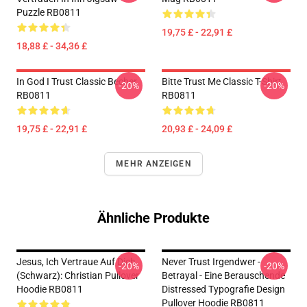
Puzzle RB0811
19,75 £ - 22,91 £
18,88 £ - 34,36 £
In God I Trust Classic Becher
Bitte Trust Me Classic T-Shirt
-20%
-20%
RB0811
RB0811
19,75 £ - 22,91 £
20,93 £ - 24,09 £
MEHR ANZEIGEN
Ähnliche Produkte
Jesus, Ich Vertraue Auf Dich
Never Trust Irgendwer -
-20%
-20%
(schwarz): Christian Pullover
Betrayal - Eine Berauschende
Hoodie RB0811
Distressed Typografie Design
Pullover Hoodie RB0811