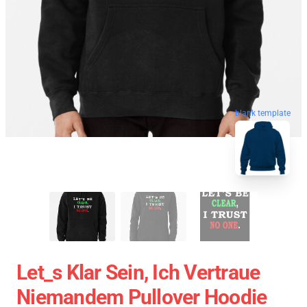
blank template
Let_s Klar Sein, Ich Vertraue
Niemandem Pullover Hoodie