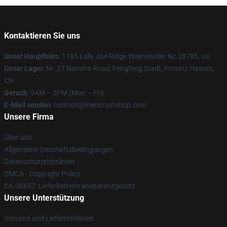
Kontaktieren Sie uns
Unser Hauptbüro
: 1185 Lolly Joe Ridge Waynesville, Nc 28785, Us
Unser Lager
: Nr. 27 Nansha Road, Fengfeng Stadt, Provinz Hainan,
CN
Geruch
: 9AM – 5PM (Mon – Fri)
E-Mail senden
: contact@menitrustshop.com
Unsere Firma
Über uns
Allgemeine Geschäftsbedingungen
Datenschutzrichtlinien
DMCA - Copyright Policy
CA SB657: Lieferkettentransparenzgesetz
Unsere Unterstützung
Versand und Lieferrichtlinien