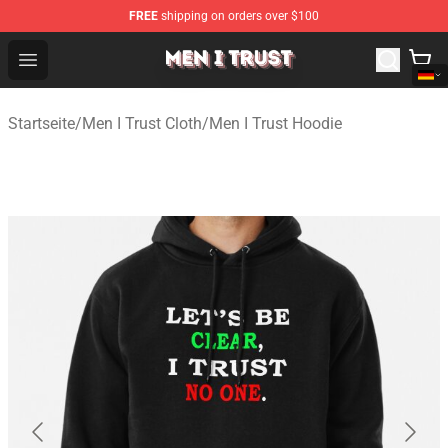
FREE
shipping on orders over $100
Men I Trust Shop - Official Men I Trust Merchandise Store
Open menu
Startseite
/
Men I Trust Cloth
/
Men I Trust Hoodie