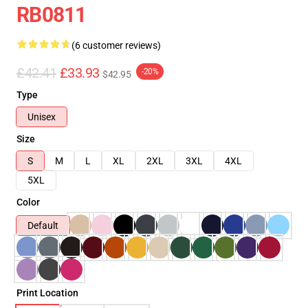
RB0811
(6 customer reviews)
£42.41
£33.93
-20%
$42.95
Type
Unisex
Size
S
M
L
XL
2XL
3XL
4XL
5XL
Color
Default
Print Location