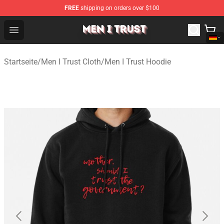
FREE
shipping on orders over $100
Men I Trust Shop - Official Men I Trust Merchandise Store
Open menu
Startseite
/
Men I Trust Cloth
/
Men I Trust Hoodie