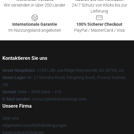
Wir versenden in über 200 Länder
24/7 Schutz von Klicks bis zur
Lieferung
Internationale Garantie
100% Sicherer Checkout
Im Nutzungsland angeboten
PayPal / MasterCard / Visa
Kontaktieren Sie uns
Unser Hauptbüro
: 1185 Lolly Joe Ridge Waynesville, Nc 28785, Us
Unser Lager
: Nr. 27 Nansha Road, Fengfeng Stadt, Provinz Hainan,
CN
Geruch
: 9AM – 5PM (Mon – Fri)
E-Mail senden
: contact@menitrustshop.com
Unsere Firma
Über uns
Allgemeine Geschäftsbedingungen
Datenschutzrichtlinien