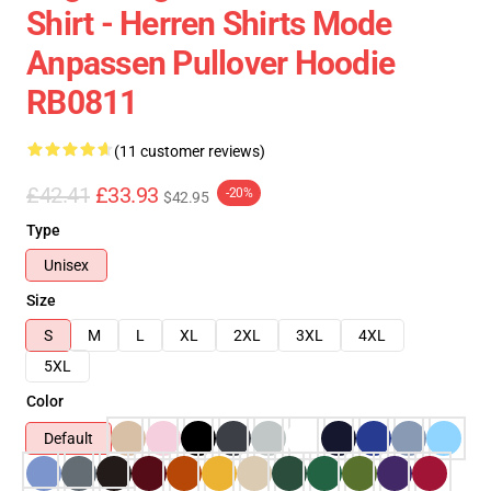
Shirt - Herren Shirts Mode
Anpassen Pullover Hoodie
RB0811
(11 customer reviews)
£42.41
£33.93
-20%
$42.95
Type
Unisex
Size
S
M
L
XL
2XL
3XL
4XL
5XL
Color
Default