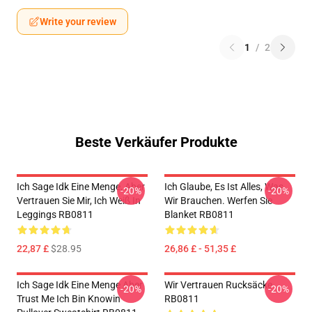
Write your review
1
/
2
Beste Verkäufer Produkte
Ich Sage Idk Eine Menge, Aber
Ich Glaube, Es Ist Alles, Was
-20%
-20%
Vertrauen Sie Mir, Ich Weiß In
Wir Brauchen. Werfen Sie
Leggings RB0811
Blanket RB0811
22,87 £
$28.95
26,86 £ - 51,35 £
Ich Sage Idk Eine Menge Aber
Wir Vertrauen Rucksäcke
-20%
-20%
Trust Me Ich Bin Knowin
RB0811