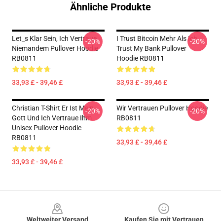
Ähnliche Produkte
Let_s Klar Sein, Ich Vertraue
I Trust Bitcoin Mehr Als Ich
-20%
-20%
Niemandem Pullover Hoodie
Trust My Bank Pullover
RB0811
Hoodie RB0811
33,93 £ - 39,46 £
33,93 £ - 39,46 £
Christian T-Shirt Er Ist Mein
Wir Vertrauen Pullover Hoodie
-20%
-20%
Gott Und Ich Vertraue Ihm
RB0811
Unisex Pullover Hoodie
RB0811
33,93 £ - 39,46 £
33,93 £ - 39,46 £
Footer
Weltweiter Versand
Kaufen Sie mit Vertrauen