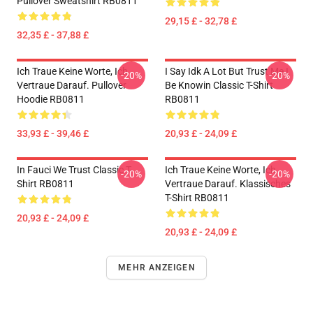
Pullover Sweatshirt RB0811
29,15 £ - 32,78 £
32,35 £ - 37,88 £
Ich Traue Keine Worte, Ich
I Say Idk A Lot But Trust Me I
-20%
-20%
Vertraue Darauf. Pullover
Be Knowin Classic T-Shirt
Hoodie RB0811
RB0811
33,93 £ - 39,46 £
20,93 £ - 24,09 £
In Fauci We Trust Classic T-
Ich Traue Keine Worte, Ich
-20%
-20%
Shirt RB0811
Vertraue Darauf. Klassisches
T-Shirt RB0811
20,93 £ - 24,09 £
20,93 £ - 24,09 £
MEHR ANZEIGEN