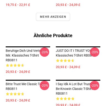
19,75 £ - 22,91 £
20,93 £ - 24,09 £
MEHR ANZEIGEN
Ähnliche Produkte
Beruhige Dich Und Vertraue
JUST DO IT I TRUST YOU -
-20%
-20%
Mir. Klassisches T-Shirt
Klassisches T-Shirt RB0811
RB0811
20,93 £ - 24,09 £
20,93 £ - 24,09 £
Bitte Trust Me Classic T-Shirt
I Say Idk A Lot But Trust Me I
-20%
-20%
RB0811
Be Knowin Classic T-Shirt
RB0811
20,93 £ - 24,09 £
20,93 £ - 24,09 £