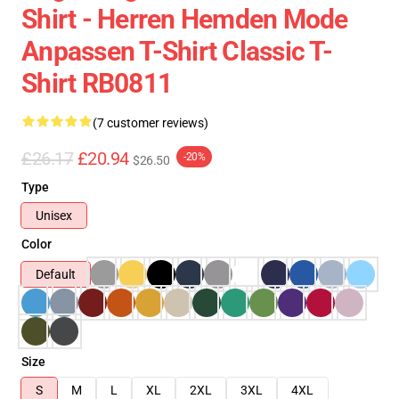
Shirt - Herren Hemden Mode
Anpassen T-Shirt Classic T-
Shirt RB0811
(7 customer reviews)
£26.17
£20.94
-20%
$26.50
Type
Unisex
Color
Default
Size
S
M
L
XL
2XL
3XL
4XL