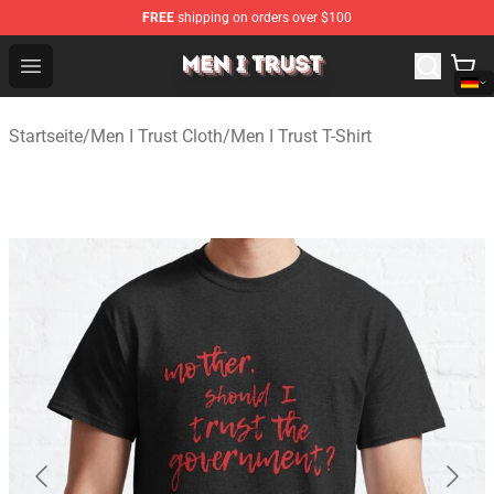
FREE
shipping on orders over $100
Men I Trust Shop - Official Men I Trust Merchandise Store
Open menu
Startseite
/
Men I Trust Cloth
/
Men I Trust T-Shirt