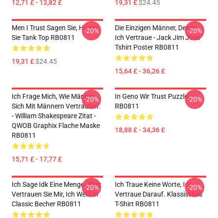
12,71 £ - 13,82 £
19,31 £
$24.45
Men I Trust Sagen Sie, Hören
Die Einzigen Männer, Denen
-20%
-20%
Sie Tank Top RB0811
Ich Vertraue - Jack Jim Jose
Tshirt Poster RB0811
19,31 £
$24.45
15,64 £ - 36,26 £
Ich Frage Mich, Wie Männer
In Geno Wir Trust Puzzle
-20%
-20%
Sich Mit Männern Vertrauten.
RB0811
- William Shakespeare Zitat -
QWOB Graphix Flache Maske
18,88 £ - 34,36 £
RB0811
15,71 £ - 17,77 £
Ich Sage Idk Eine Menge, Aber
Ich Traue Keine Worte, Ich
-20%
-20%
Vertrauen Sie Mir, Ich Weiß In
Vertraue Darauf. Klassisches
Classic Becher RB0811
T-Shirt RB0811