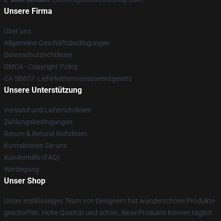
Unsere Firma
Über uns
Allgemeine Geschäftsbedingungen
Datenschutzrichtlinien
DMCA - Copyright Policy
CA SB657: Lieferkettentransparenzgesetz
Unsere Unterstützung
Versand und Lieferrichtlinien
Zahlungsbedingungen
Return & Refund Richtlinien
Kontaktieren Sie uns
Kundenhilfe (FAQ)
Werdegang
Unser Shop
Unser erstklassiges Team von Designern hat wunderschöne Produkte
geschaffen. Hohe Qualität und schön, diese Produkte können täglich