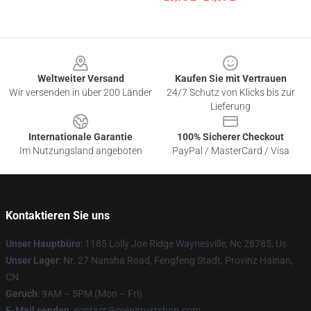
Footer
Weltweiter Versand
Kaufen Sie mit Vertrauen
Wir versenden in über 200 Länder
24/7 Schutz von Klicks bis zur
Lieferung
Internationale Garantie
100% Sicherer Checkout
Im Nutzungsland angeboten
PayPal / MasterCard / Visa
Kontaktieren Sie uns
Unser Hauptbüro
: 1185 Lolly Joe Ridge Waynesville, Nc 28785, Us
Unser Lager
: Nr. 27 Nansha Road, Fengfeng Stadt, Provinz Hainan,
CN
Geruch
: 9AM – 5PM (Mon – Fri)
E-Mail senden
: contact@menitrustshop.com