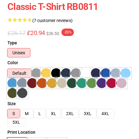
Classic T-Shirt RB0811
(7 customer reviews)
£26.17
£20.94
-20%
$26.50
Type
Unisex
Color
Default
Size
S
M
L
XL
2XL
3XL
4XL
5XL
Print Location