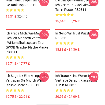
Men I Trust Sagen Sie, Hören
Die Einzigen Männer, Denen
-20%
-20%
Sie Tank Top RB0811
Ich Vertraue - Jack Jim Jose
Tshirt Poster RB0811
19,31 £
$24.45
15,64 £ - 36,26 £
Ich Frage Mich, Wie Männer
In Geno Wir Trust Puzzle
-20%
-20%
Sich Mit Männern Vertrauten.
RB0811
- William Shakespeare Zitat -
QWOB Graphix Flache Maske
18,88 £ - 34,36 £
RB0811
15,71 £ - 17,77 £
Ich Sage Idk Eine Menge, Aber
Ich Traue Keine Worte, Ich
-20%
-20%
Vertrauen Sie Mir, Ich Weiß In
Vertraue Darauf. Klassisches
Classic Becher RB0811
T-Shirt RB0811
19,75 £ - 22,91 £
20,93 £ - 24,09 £