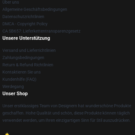
Über uns
Allgemeine Geschäftsbedingungen
Datenschutzrichtlinien
DMCA - Copyright Policy
CA SB657: Lieferkettentransparenzgesetz
Unsere Unterstützung
Versand und Lieferrichtlinien
Zahlungsbedingungen
Return & Refund Richtlinien
Kontaktieren Sie uns
Kundenhilfe (FAQ)
Werdegang
Unser Shop
Unser erstklassiges Team von Designern hat wunderschöne Produkte
geschaffen. Hohe Qualität und schön, diese Produkte können täglich
verwendet werden, um Ihren einzigartigen Sinn für Stil auszudrücken.