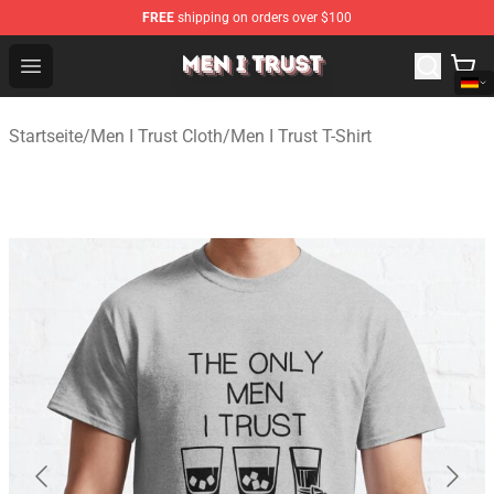
FREE
shipping on orders over $100
Men I Trust Shop - Official Men I Trust Merchandise Store
Open menu
Startseite
/
Men I Trust Cloth
/
Men I Trust T-Shirt