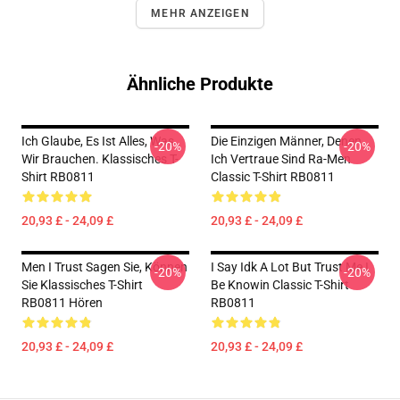
MEHR ANZEIGEN
Ähnliche Produkte
Ich Glaube, Es Ist Alles, Was
Die Einzigen Männer, Denen
-20%
-20%
Wir Brauchen. Klassisches T-
Ich Vertraue Sind Ra-Men
Shirt RB0811
Classic T-Shirt RB0811
20,93 £ - 24,09 £
20,93 £ - 24,09 £
Men I Trust Sagen Sie, Können
I Say Idk A Lot But Trust Me I
-20%
-20%
Sie Klassisches T-Shirt
Be Knowin Classic T-Shirt
RB0811 Hören
RB0811
20,93 £ - 24,09 £
20,93 £ - 24,09 £