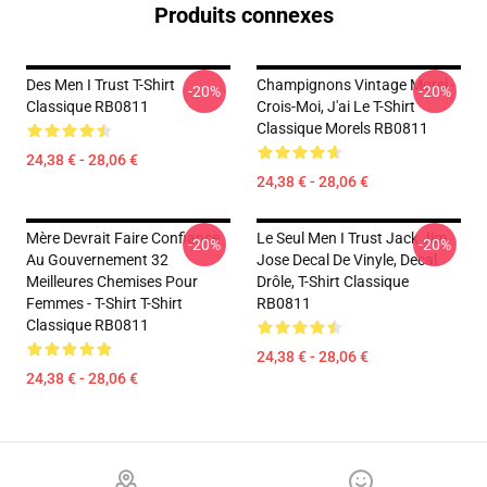
Produits connexes
Des Men I Trust T-Shirt
Champignons Vintage Morel -
-20%
-20%
Classique RB0811
Crois-Moi, J'ai Le T-Shirt
Classique Morels RB0811
24,38 € - 28,06 €
24,38 € - 28,06 €
Mère Devrait Faire Confiance
Le Seul Men I Trust Jack Jim
-20%
-20%
Au Gouvernement 32
Jose Decal De Vinyle, Decal
Meilleures Chemises Pour
Drôle, T-Shirt Classique
Femmes - T-Shirt T-Shirt
RB0811
Classique RB0811
24,38 € - 28,06 €
24,38 € - 28,06 €
Footer