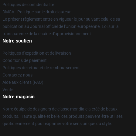
Politiques de confidentialité
DMCA - Politique sur le droit d'auteur
Le présent règlement entre en vigueur le jour suivant celui de sa
publication au Journal officiel de l'Union européenne. Loi sur la
transparence de la chaîne d'approvisionnement
Notre soutien
Politiques d'expédition et de livraison
Conditions de paiement
Politiques de retour et de remboursement
Contactez-nous
Aide aux clients (FAQ)
Vente
Notre magasin
Notre équipe de designers de classe mondiale a créé de beaux
produits. Haute qualité et belle, ces produits peuvent être utilisés
quotidiennement pour exprimer votre sens unique du style.