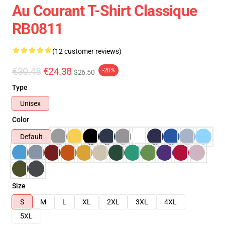
Au Courant T-Shirt Classique
RB0811
(12 customer reviews)
€30.48
€24.38
-20%
$26.50
Type
Unisex
Color
Default
Size
S
M
L
XL
2XL
3XL
4XL
5XL