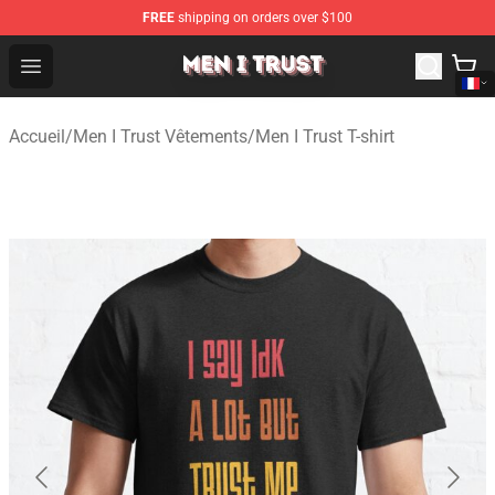
FREE
shipping on orders over $100
Men I Trust Shop - Official Men I Trust Merchandise Store
Open menu
Accueil
/
Men I Trust Vêtements
/
Men I Trust T-shirt