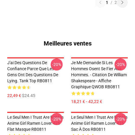
1
/
2
Meilleures ventes
J'ai Des Questions De
Je Me Demande Si Les
-20%
-20%
Confiance Parce Que Les
Hommes Osent Se Fier Aux
Gens Ont Des Questions De
Hommes. - Citation De William
Lying. Tank Top RB0811
Shakespeare - Affiche
Graphique QWOB RB0811
22,49 €
$24.45
18,21 € - 42,22 €
Le Seul Men I Trust Are RaMen
Le Seul Men I Trust Are RaMen
-20%
-20%
Anime Girl Ramen Lover 425
Anime Girl Ramen Lover 425
Flat Masque RB0811
Sac À Dos RB0811