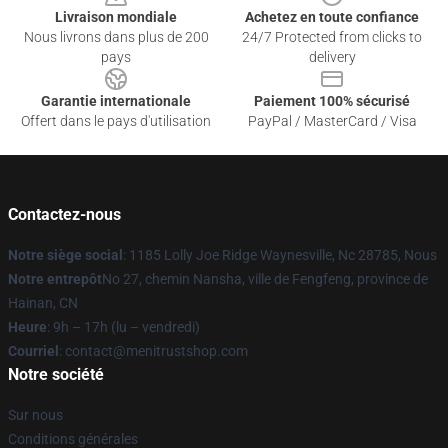
Livraison mondiale
Achetez en toute confiance
Nous livrons dans plus de 200
24/7 Protected from clicks to
pays
delivery
Garantie internationale
Paiement 100% sécurisé
Offert dans le pays d'utilisation
PayPal / MasterCard / Visa
Contactez-nous
Notre siège social
: 1185 Lolly Joe Ridge Waynesville, Nc 28785, Nous
Notre entrepôt
No 27, chemin Nansha, ville de Fengfeng, province de
Hainan, CN
Heure
: 9h – 17h (lu – vendredi)
Courriel
: contact@menitrustshop.com
Notre société
Sur nous
Conditions générales