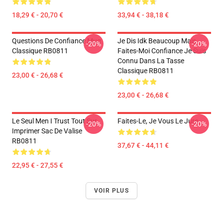
18,29 € - 20,70 €
33,94 € - 38,18 €
Questions De Confiance Mug
Je Dis Idk Beaucoup Mais
-20%
-20%
Classique RB0811
Faites-Moi Confiance Je Suis
Connu Dans La Tasse
Classique RB0811
23,00 € - 26,68 €
23,00 € - 26,68 €
Le Seul Men I Trust Tout Sur
Faites-Le, Je Vous Le Jure.
-20%
-20%
Imprimer Sac De Valise
RB0811
37,67 € - 44,11 €
22,95 € - 27,55 €
VOIR PLUS