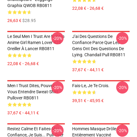
Graphix QWOB RB0811
22,08 € - 26,68 €
26,63 €
$28.95
Le Seul Men I Trust Are RaMen
J'ai Des Questions De
-20%
-20%
Anime Girl Ramen Lover 425
Confiance Parce Que Les
Oreiller À Lancer RB0811
Gens Ont Des Questions De
Lying. Chandail Pull RB0811
22,08 € - 26,68 €
37,67 € - 44,11 €
Men I Trust Dites, Pouvez-
Fais-Le, Je Te Crois.
-20%
-20%
Vous Entendre Sweat-Shirt
Pullover RB0811
39,51 € - 45,95 €
37,67 € - 44,11 €
Restez Calme Et Faites-Moi
Hommes Masque Drôle
-20%
-20%
Confiance, Je Suis... Pull-Over
Entièrement Vacciné