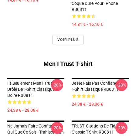
14,81 € - 16,10 €
Coque Dure Pour IPhone
RB0811
14,81 € - 16,10 €
VOIR PLUS
Men I Trust T-shirt
Ils Seulement Men I Trust
Je Ne Fais Pas Confiance Au
-20%
-20%
Drôle De T-Shirt Classique À
T-Shirt Classique RB0811
Boire RB0811
24,38 € - 28,06 €
24,38 € - 28,06 €
Ne Jamais Faire Confiance À
TRUST- Citations De Fiducie
-20%
-20%
Qui Que Ce Soit - Trahison - Un
Classic T-Shirt RB0811