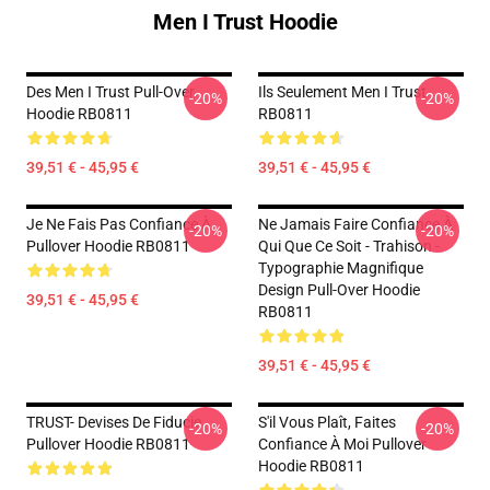
Men I Trust Hoodie
Des Men I Trust Pull-Over
Ils Seulement Men I Trust
-20%
-20%
Hoodie RB0811
RB0811
39,51 € - 45,95 €
39,51 € - 45,95 €
Je Ne Fais Pas Confiance À
Ne Jamais Faire Confiance À
-20%
-20%
Pullover Hoodie RB0811
Qui Que Ce Soit - Trahison -
Typographie Magnifique
Design Pull-Over Hoodie
39,51 € - 45,95 €
RB0811
39,51 € - 45,95 €
TRUST- Devises De Fiducie
S'il Vous Plaît, Faites
-20%
-20%
Pullover Hoodie RB0811
Confiance À Moi Pullover
Hoodie RB0811