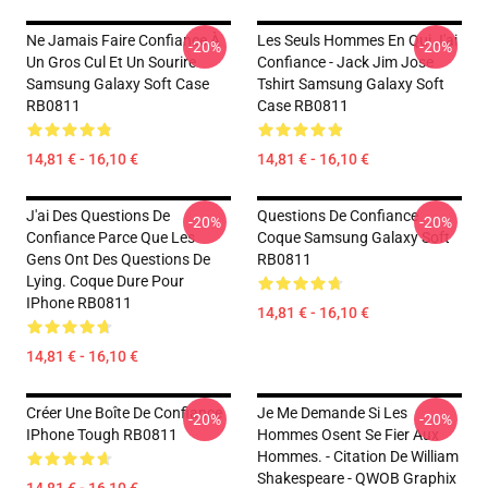
Ne Jamais Faire Confiance À
Les Seuls Hommes En Qui J'ai
-20%
-20%
Un Gros Cul Et Un Sourire
Confiance - Jack Jim Jose
Samsung Galaxy Soft Case
Tshirt Samsung Galaxy Soft
RB0811
Case RB0811
14,81 € - 16,10 €
14,81 € - 16,10 €
J'ai Des Questions De
Questions De Confiance
-20%
-20%
Confiance Parce Que Les
Coque Samsung Galaxy Soft
Gens Ont Des Questions De
RB0811
Lying. Coque Dure Pour
IPhone RB0811
14,81 € - 16,10 €
14,81 € - 16,10 €
Créer Une Boîte De Confiance
Je Me Demande Si Les
-20%
-20%
IPhone Tough RB0811
Hommes Osent Se Fier Aux
Hommes. - Citation De William
Shakespeare - QWOB Graphix