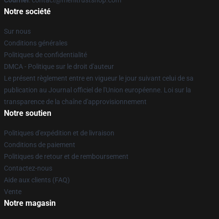
Courriel
: contact@menitrustshop.com
Notre société
Sur nous
Conditions générales
Politiques de confidentialité
DMCA - Politique sur le droit d'auteur
Le présent règlement entre en vigueur le jour suivant celui de sa
publication au Journal officiel de l'Union européenne. Loi sur la
transparence de la chaîne d'approvisionnement
Notre soutien
Politiques d'expédition et de livraison
Conditions de paiement
Politiques de retour et de remboursement
Contactez-nous
Aide aux clients (FAQ)
Vente
Notre magasin