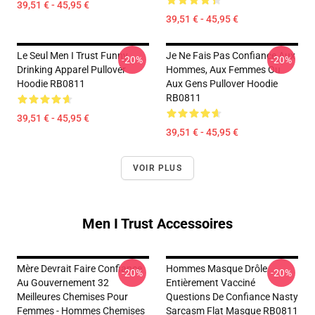
39,51 € - 45,95 €
39,51 € - 45,95 €
Le Seul Men I Trust Funny
Je Ne Fais Pas Confiance Aux
-20%
-20%
Drinking Apparel Pullover
Hommes, Aux Femmes Ou
Hoodie RB0811
Aux Gens Pullover Hoodie
RB0811
39,51 € - 45,95 €
39,51 € - 45,95 €
VOIR PLUS
Men I Trust Accessoires
Mère Devrait Faire Confiance
Hommes Masque Drôle
-20%
-20%
Au Gouvernement 32
Entièrement Vacciné
Meilleures Chemises Pour
Questions De Confiance Nasty
Femmes - Hommes Chemises
Sarcasm Flat Masque RB0811