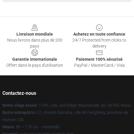
Footer
Livraison mondiale
Achetez en toute confiance
Nous livrons dans plus de 200
24/7 Protected from clicks to
pays
delivery
Garantie internationale
Paiement 100% sécurisé
Offert dans le pays d'utilisation
PayPal / MasterCard / Visa
Contactez-nous
Notre siège social
: 1185 Lolly Joe Ridge Waynesville, Nc 28785, Nous
Notre entrepôt
No 27, chemin Nansha, ville de Fengfeng, province de
Hainan, CN
Heure
: 9h – 17h (lu – vendredi)