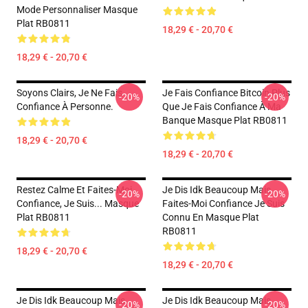
Mode Personnaliser Masque
Plat RB0811
18,29 € - 20,70 €
18,29 € - 20,70 €
Soyons Clairs, Je Ne Fais
Je Fais Confiance Bitcoin Plus
-20%
-20%
Confiance À Personne.
Que Je Fais Confiance À Ma
Banque Masque Plat RB0811
18,29 € - 20,70 €
18,29 € - 20,70 €
Restez Calme Et Faites-Moi
Je Dis Idk Beaucoup Mais
-20%
-20%
Confiance, Je Suis... Masque
Faites-Moi Confiance Je Suis
Plat RB0811
Connu En Masque Plat
RB0811
18,29 € - 20,70 €
18,29 € - 20,70 €
Je Dis Idk Beaucoup Mais
Je Dis Idk Beaucoup Mais
-20%
-20%