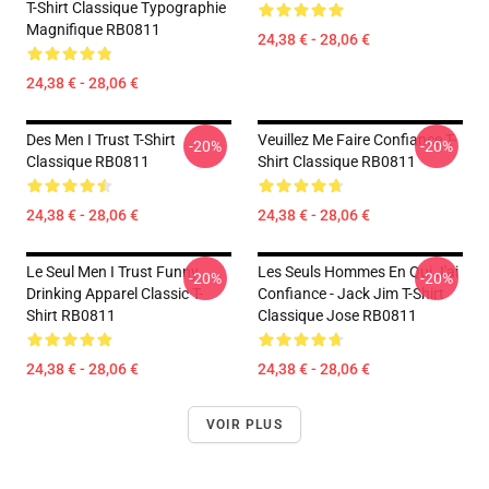
T-Shirt Classique Typographie
Magnifique RB0811
24,38 € - 28,06 €
24,38 € - 28,06 €
Des Men I Trust T-Shirt
Veuillez Me Faire Confiance T-
-20%
-20%
Classique RB0811
Shirt Classique RB0811
24,38 € - 28,06 €
24,38 € - 28,06 €
Le Seul Men I Trust Funny
Les Seuls Hommes En Qui J'ai
-20%
-20%
Drinking Apparel Classic T-
Confiance - Jack Jim T-Shirt
Shirt RB0811
Classique Jose RB0811
24,38 € - 28,06 €
24,38 € - 28,06 €
VOIR PLUS