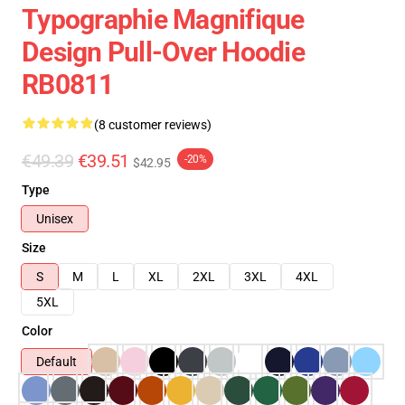
Typographie Magnifique
Design Pull-Over Hoodie
RB0811
(8 customer reviews)
€49.39
€39.51
-20%
$42.95
Type
Unisex
Size
S
M
L
XL
2XL
3XL
4XL
5XL
Color
Default