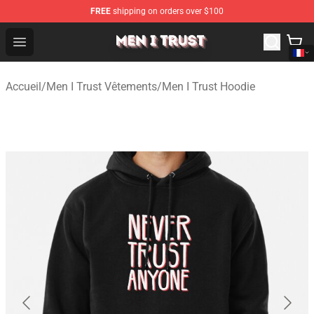
FREE
shipping on orders over $100
Men I Trust Shop - Official Men I Trust Merchandise Store
Open menu
Accueil
/
Men I Trust Vêtements
/
Men I Trust Hoodie