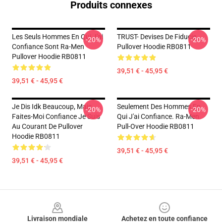
Produits connexes
Les Seuls Hommes En Qui J'ai
TRUST- Devises De Fiducie
-20%
-20%
Confiance Sont Ra-Men
Pullover Hoodie RB0811
Pullover Hoodie RB0811
39,51 € - 45,95 €
39,51 € - 45,95 €
Je Dis Idk Beaucoup, Mais
Seulement Des Hommes En
-20%
-20%
Faites-Moi Confiance Je Suis
Qui J'ai Confiance. Ra-Men.
Au Courant De Pullover
Pull-Over Hoodie RB0811
Hoodie RB0811
39,51 € - 45,95 €
39,51 € - 45,95 €
Footer
Livraison mondiale
Achetez en toute confiance