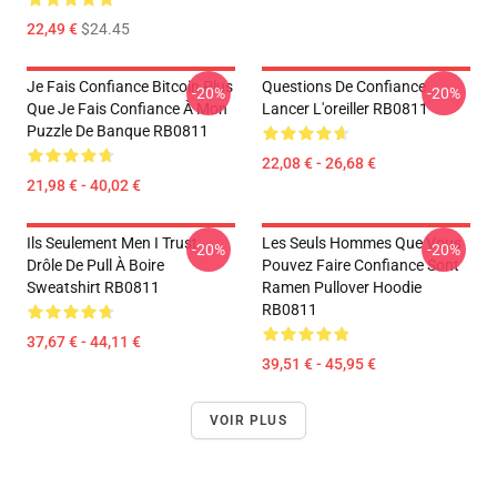
22,49 €
$24.45
Je Fais Confiance Bitcoin Plus
Questions De Confiance
-20%
-20%
Que Je Fais Confiance À Mon
Lancer L'oreiller RB0811
Puzzle De Banque RB0811
22,08 € - 26,68 €
21,98 € - 40,02 €
Ils Seulement Men I Trust
Les Seuls Hommes Que Vous
-20%
-20%
Drôle De Pull À Boire
Pouvez Faire Confiance Sont
Sweatshirt RB0811
Ramen Pullover Hoodie
RB0811
37,67 € - 44,11 €
39,51 € - 45,95 €
VOIR PLUS