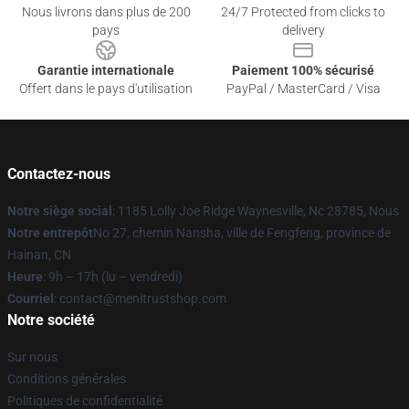
Nous livrons dans plus de 200
24/7 Protected from clicks to
pays
delivery
Garantie internationale
Paiement 100% sécurisé
Offert dans le pays d'utilisation
PayPal / MasterCard / Visa
Contactez-nous
Notre siège social
: 1185 Lolly Joe Ridge Waynesville, Nc 28785, Nous
Notre entrepôt
No 27, chemin Nansha, ville de Fengfeng, province de
Hainan, CN
Heure
: 9h – 17h (lu – vendredi)
Courriel
: contact@menitrustshop.com
Notre société
Sur nous
Conditions générales
Politiques de confidentialité