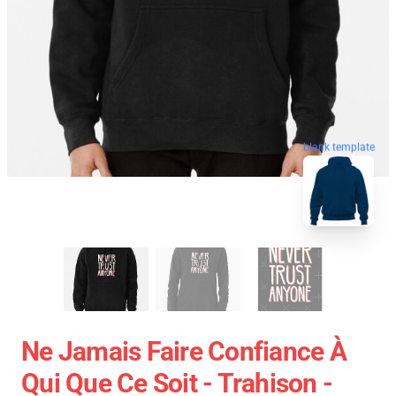
blank template
Ne Jamais Faire Confiance À
Qui Que Ce Soit - Trahison -