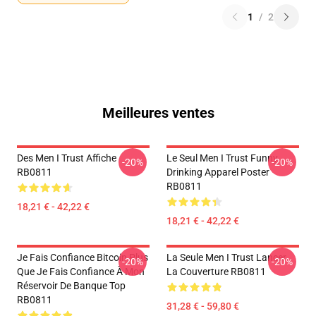
1
/
2
Meilleures ventes
Des Men I Trust Affiche
Le Seul Men I Trust Funny
-20%
-20%
RB0811
Drinking Apparel Poster
RB0811
18,21 € - 42,22 €
18,21 € - 42,22 €
Je Fais Confiance Bitcoin Plus
La Seule Men I Trust Lancer
-20%
-20%
Que Je Fais Confiance À Mon
La Couverture RB0811
Réservoir De Banque Top
RB0811
31,28 € - 59,80 €