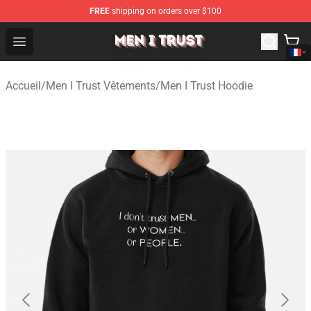
FREE
shipping on orders over $100
Men I Trust Shop - Official Men I Trust Merchandise Store
Open menu
Accueil
/
Men I Trust Vêtements
/
Men I Trust Hoodie