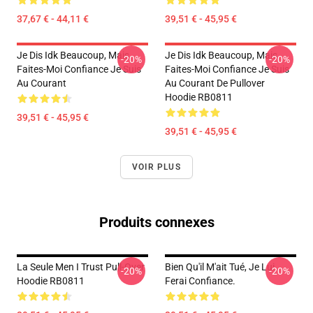
37,67 € - 44,11 €
39,51 € - 45,95 €
Je Dis Idk Beaucoup, Mais
Je Dis Idk Beaucoup, Mais
-20%
-20%
Faites-Moi Confiance Je Suis
Faites-Moi Confiance Je Suis
Au Courant
Au Courant De Pullover
Hoodie RB0811
39,51 € - 45,95 €
39,51 € - 45,95 €
VOIR PLUS
Produits connexes
La Seule Men I Trust Pull-Over
Bien Qu'il M'ait Tué, Je Lui
-20%
-20%
Hoodie RB0811
Ferai Confiance.