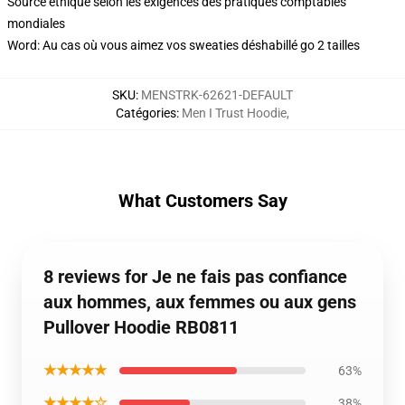
Source éthique selon les exigences des pratiques comptables
mondiales
Word: Au cas où vous aimez vos sweaties déshabillé go 2 tailles
SKU
:
MENSTRK-62621-DEFAULT
Catégories
:
Men I Trust Hoodie
,
What Customers Say
8 reviews for Je ne fais pas confiance
aux hommes, aux femmes ou aux gens
Pullover Hoodie RB0811
★★★★★
63%
★★★★☆
38%