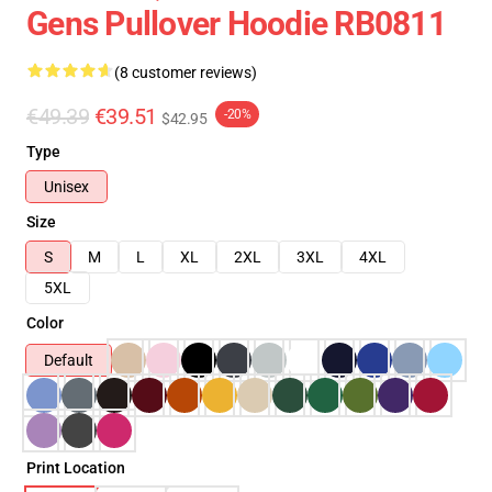
Gens Pullover Hoodie RB0811
(8 customer reviews)
€49.39
€39.51
-20%
$42.95
Type
Unisex
Size
S
M
L
XL
2XL
3XL
4XL
5XL
Color
Default
Print Location