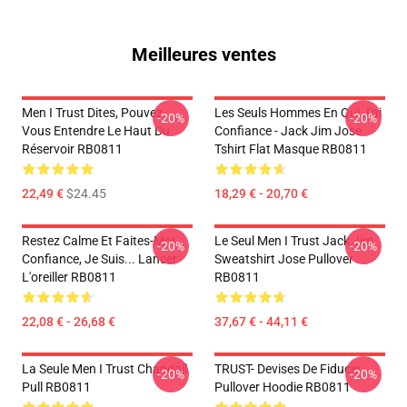
Meilleures ventes
Men I Trust Dites, Pouvez-
Les Seuls Hommes En Qui J'ai
-20%
-20%
Vous Entendre Le Haut Du
Confiance - Jack Jim Jose
Réservoir RB0811
Tshirt Flat Masque RB0811
22,49 €
$24.45
18,29 € - 20,70 €
Restez Calme Et Faites-Moi
Le Seul Men I Trust Jack Jim
-20%
-20%
Confiance, Je Suis... Lancer
Sweatshirt Jose Pullover
L'oreiller RB0811
RB0811
22,08 € - 26,68 €
37,67 € - 44,11 €
La Seule Men I Trust Chandail
TRUST- Devises De Fiducie
-20%
-20%
Pull RB0811
Pullover Hoodie RB0811