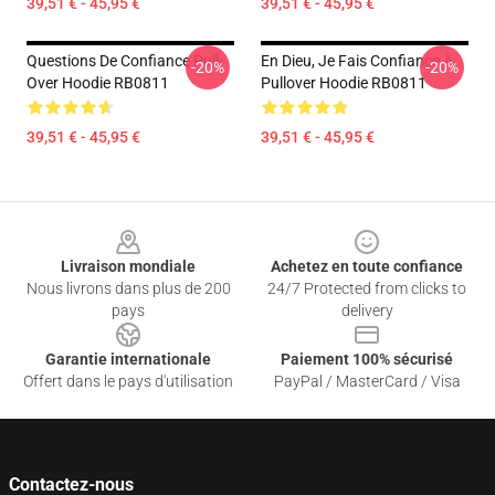
39,51 € - 45,95 €
39,51 € - 45,95 €
Questions De Confiance Pull-
En Dieu, Je Fais Confiance À
-20%
-20%
Over Hoodie RB0811
Pullover Hoodie RB0811
39,51 € - 45,95 €
39,51 € - 45,95 €
Footer
Livraison mondiale
Achetez en toute confiance
Nous livrons dans plus de 200
24/7 Protected from clicks to
pays
delivery
Garantie internationale
Paiement 100% sécurisé
Offert dans le pays d'utilisation
PayPal / MasterCard / Visa
Contactez-nous