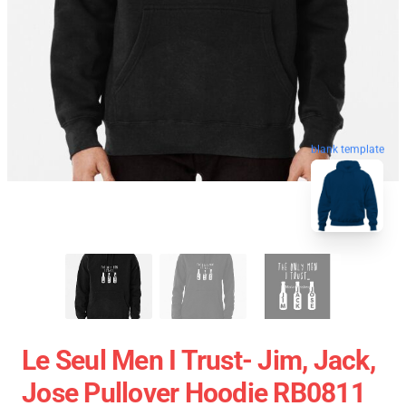
blank template
Le Seul Men I Trust- Jim, Jack,
Jose Pullover Hoodie RB0811