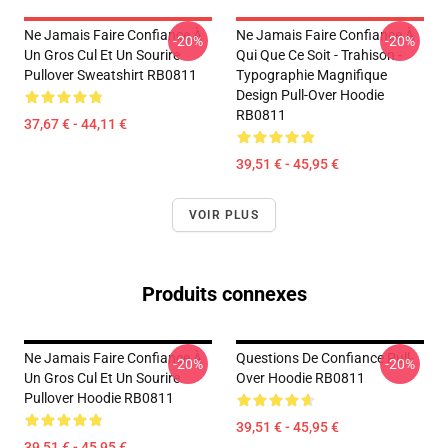
Ne Jamais Faire Confiance À
Ne Jamais Faire Confiance À
-20%
-20%
Un Gros Cul Et Un Sourire
Qui Que Ce Soit - Trahison -
Pullover Sweatshirt RB0811
Typographie Magnifique
Design Pull-Over Hoodie
RB0811
37,67 € - 44,11 €
39,51 € - 45,95 €
VOIR PLUS
Produits connexes
Ne Jamais Faire Confiance À
Questions De Confiance Pull-
-20%
-20%
Un Gros Cul Et Un Sourire
Over Hoodie RB0811
Pullover Hoodie RB0811
39,51 € - 45,95 €
39,51 € - 45,95 €