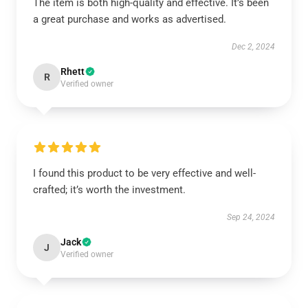
The item is both high-quality and effective. It’s been
a great purchase and works as advertised.
Dec 2, 2024
Rhett
R
Verified owner
I found this product to be very effective and well-
crafted; it’s worth the investment.
Sep 24, 2024
Jack
J
Verified owner