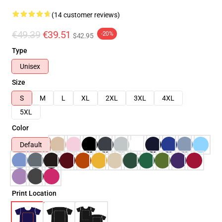
(14 customer reviews)
€49.39
€39.51
-20%
$42.95
Type
Unisex
Size
S
M
L
XL
2XL
3XL
4XL
5XL
Color
Default
Print Location