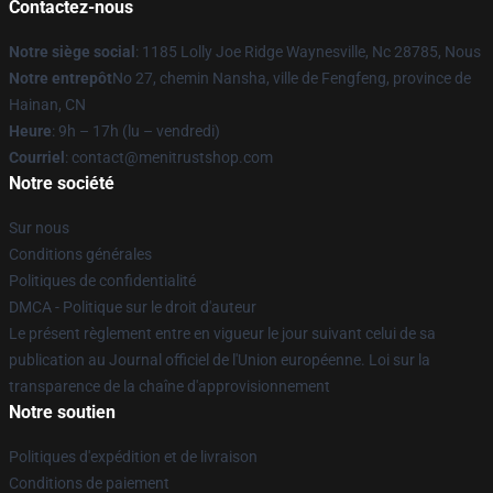
Contactez-nous
Notre siège social
: 1185 Lolly Joe Ridge Waynesville, Nc 28785, Nous
Notre entrepôt
No 27, chemin Nansha, ville de Fengfeng, province de
Hainan, CN
Heure
: 9h – 17h (lu – vendredi)
Courriel
: contact@menitrustshop.com
Notre société
Sur nous
Conditions générales
Politiques de confidentialité
DMCA - Politique sur le droit d'auteur
Le présent règlement entre en vigueur le jour suivant celui de sa
publication au Journal officiel de l'Union européenne. Loi sur la
transparence de la chaîne d'approvisionnement
Notre soutien
Politiques d'expédition et de livraison
Conditions de paiement