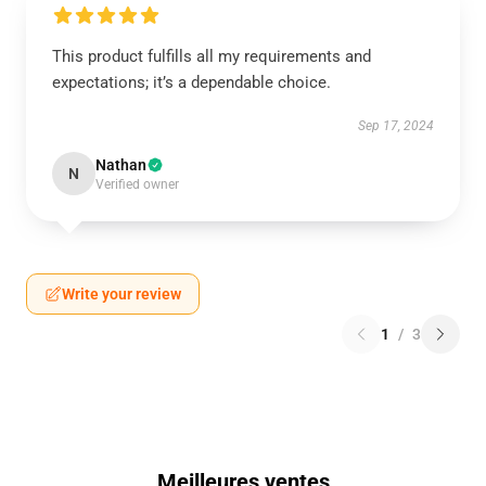
This product fulfills all my requirements and
expectations; it’s a dependable choice.
Sep 17, 2024
Nathan
N
Verified owner
Write your review
1
/
3
Meilleures ventes