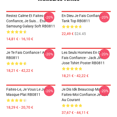
Restez Calme Et Faites-Moi
En Dieu Je Fais Confiance
-20%
-20%
Confiance, Je Suis... Étui
Tank Top RB0811
Samsung Galaxy Soft RB0811
22,49 €
$24.45
14,81 € - 16,10 €
Je Te Fais Confiance ! Affiche
Les Seuls Hommes En Qui Je
-20%
-20%
RB0811
Fais Confiance - Jack Jim
Jose Tshirt Poster RB0811
18,21 € - 42,22 €
18,21 € - 42,22 €
Faites-Le, Je Vous Le Jure -
Je Dis Idk Beaucoup Mais
-20%
-20%
Masque Plat RB0811
Faites-Moi Confiance Je Suis
Au Courant
18,29 € - 20,70 €
37,67 € - 44,11 €