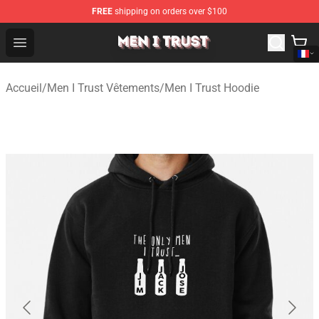
FREE
shipping on orders over $100
Men I Trust Shop - Official Men I Trust Merchandise Store
Open menu
Accueil
/
Men I Trust Vêtements
/
Men I Trust Hoodie