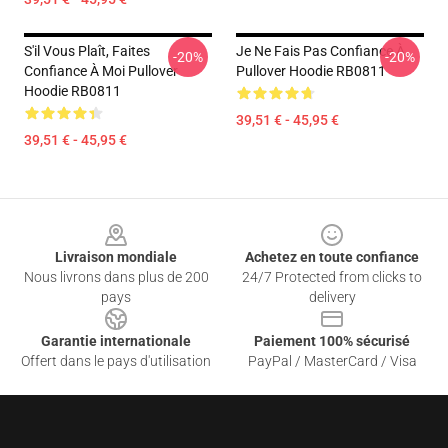
S'il Vous Plaît, Faites
Je Ne Fais Pas Confiance À
-20%
-20%
Confiance À Moi Pullover
Pullover Hoodie RB0811
Hoodie RB0811
39,51 € - 45,95 €
39,51 € - 45,95 €
Footer
Livraison mondiale
Achetez en toute confiance
Nous livrons dans plus de 200
24/7 Protected from clicks to
pays
delivery
Garantie internationale
Paiement 100% sécurisé
Offert dans le pays d'utilisation
PayPal / MasterCard / Visa