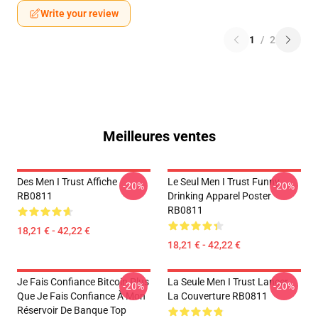
Write your review
1
/
2
Meilleures ventes
Des Men I Trust Affiche
Le Seul Men I Trust Funny
-20%
-20%
RB0811
Drinking Apparel Poster
RB0811
18,21 € - 42,22 €
18,21 € - 42,22 €
Je Fais Confiance Bitcoin Plus
La Seule Men I Trust Lancer
-20%
-20%
Que Je Fais Confiance À Mon
La Couverture RB0811
Réservoir De Banque Top