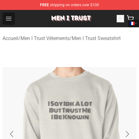
FREE
shipping on orders over $100
Men I Trust Shop - Official Men I Trust Merchandise Store
Open menu
Accueil
/
Men I Trust Vêtements
/
Men I Trust Sweatshirt