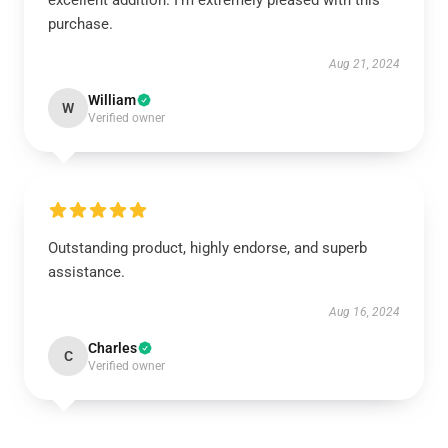
excellent addition. I’m extremely pleased with this
purchase.
Aug 21, 2024
William
W
Verified owner
Outstanding product, highly endorse, and superb
assistance.
Aug 16, 2024
Charles
C
Verified owner