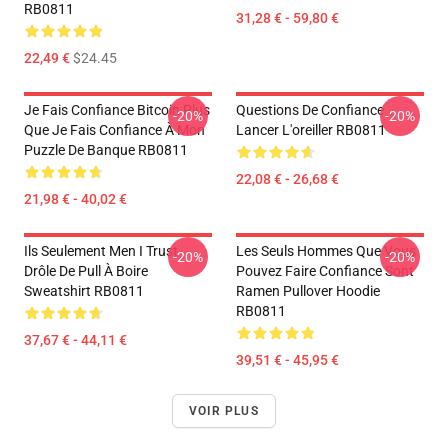
RB0811
31,28 € - 59,80 €
22,49 €
$24.45
Je Fais Confiance Bitcoin Plus
Questions De Confiance
-20%
-20%
Que Je Fais Confiance À Mon
Lancer L'oreiller RB0811
Puzzle De Banque RB0811
22,08 € - 26,68 €
21,98 € - 40,02 €
Ils Seulement Men I Trust
Les Seuls Hommes Que Vous
-20%
-20%
Drôle De Pull À Boire
Pouvez Faire Confiance Sont
Sweatshirt RB0811
Ramen Pullover Hoodie
RB0811
37,67 € - 44,11 €
39,51 € - 45,95 €
VOIR PLUS