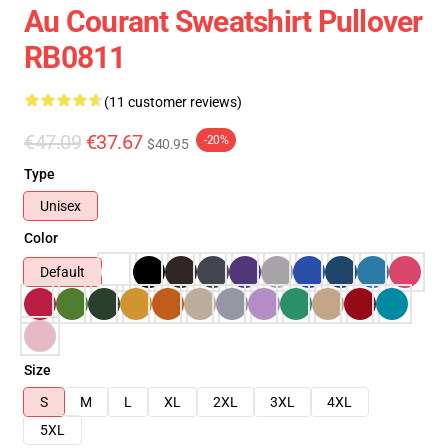
Au Courant Sweatshirt Pullover
RB0811
(11 customer reviews)
€47.09
€37.67
-20%
$40.95
Type
Unisex
Color
Default
Size
S
M
L
XL
2XL
3XL
4XL
5XL