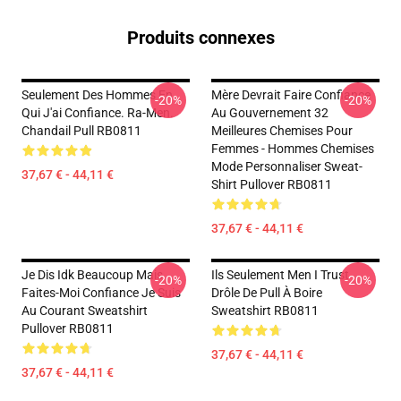
Produits connexes
Seulement Des Hommes En
Mère Devrait Faire Confiance
-20%
-20%
Qui J'ai Confiance. Ra-Men.
Au Gouvernement 32
Chandail Pull RB0811
Meilleures Chemises Pour
Femmes - Hommes Chemises
Mode Personnaliser Sweat-
37,67 € - 44,11 €
Shirt Pullover RB0811
37,67 € - 44,11 €
Je Dis Idk Beaucoup Mais
Ils Seulement Men I Trust
-20%
-20%
Faites-Moi Confiance Je Suis
Drôle De Pull À Boire
Au Courant Sweatshirt
Sweatshirt RB0811
Pullover RB0811
37,67 € - 44,11 €
37,67 € - 44,11 €