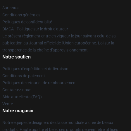
Sur nous
Conditions générales
Politiques de confidentialité
DMCA - Politique sur le droit d'auteur
Le présent règlement entre en vigueur le jour suivant celui de sa
publication au Journal officiel de l'Union européenne. Loi sur la
transparence de la chaîne d'approvisionnement
Notre soutien
Politiques d'expédition et de livraison
Conditions de paiement
Politiques de retour et de remboursement
Contactez-nous
Aide aux clients (FAQ)
Vente
Notre magasin
Notre équipe de designers de classe mondiale a créé de beaux
produits. Haute qualité et belle, ces produits peuvent être utilisés