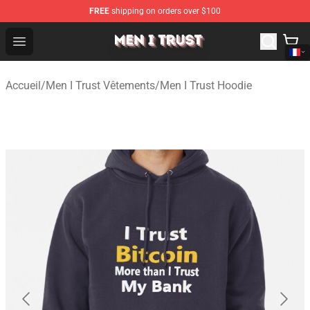
FREE
shipping on orders over $100
Men I Trust Shop - Official Men I Trust Merchandise Store
Open menu
Accueil
/
Men I Trust Vêtements
/
Men I Trust Hoodie