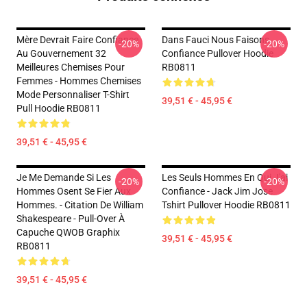
Mère Devrait Faire Confiance
Dans Fauci Nous Faisons
-20%
-20%
Au Gouvernement 32
Confiance Pullover Hoodie
Meilleures Chemises Pour
RB0811
Femmes - Hommes Chemises
Mode Personnaliser T-Shirt
39,51 € - 45,95 €
Pull Hoodie RB0811
39,51 € - 45,95 €
Je Me Demande Si Les
Les Seuls Hommes En Qui J'ai
-20%
-20%
Hommes Osent Se Fier Aux
Confiance - Jack Jim Jose
Hommes. - Citation De William
Tshirt Pullover Hoodie RB0811
Shakespeare - Pull-Over À
Capuche QWOB Graphix
39,51 € - 45,95 €
RB0811
39,51 € - 45,95 €