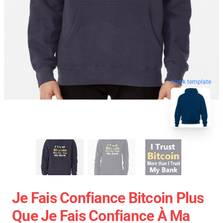
blank template
Je Fais Confiance Bitcoin Plus
Que Je Fais Confiance À Ma