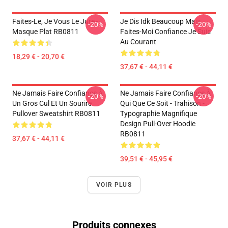
Faites-Le, Je Vous Le Jure -
Je Dis Idk Beaucoup Mais
-20%
-20%
Masque Plat RB0811
Faites-Moi Confiance Je Suis
Au Courant
18,29 € - 20,70 €
37,67 € - 44,11 €
Ne Jamais Faire Confiance À
Ne Jamais Faire Confiance À
-20%
-20%
Un Gros Cul Et Un Sourire
Qui Que Ce Soit - Trahison -
Pullover Sweatshirt RB0811
Typographie Magnifique
Design Pull-Over Hoodie
RB0811
37,67 € - 44,11 €
39,51 € - 45,95 €
VOIR PLUS
Produits connexes