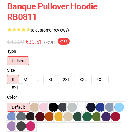
Banque Pullover Hoodie
RB0811
(8 customer reviews)
€49.39
€39.51
-20%
$42.95
Type
Unisex
Size
S
M
L
XL
2XL
3XL
4XL
5XL
Color
Default