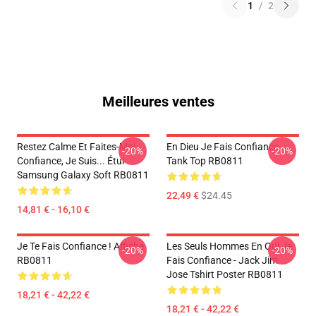
1
/
2
Meilleures ventes
Restez Calme Et Faites-Moi
En Dieu Je Fais Confiance
-20%
-20%
Confiance, Je Suis... Étui
Tank Top RB0811
Samsung Galaxy Soft RB0811
22,49 €
$24.45
14,81 € - 16,10 €
Je Te Fais Confiance ! Affiche
Les Seuls Hommes En Qui Je
-20%
-20%
RB0811
Fais Confiance - Jack Jim
Jose Tshirt Poster RB0811
18,21 € - 42,22 €
18,21 € - 42,22 €