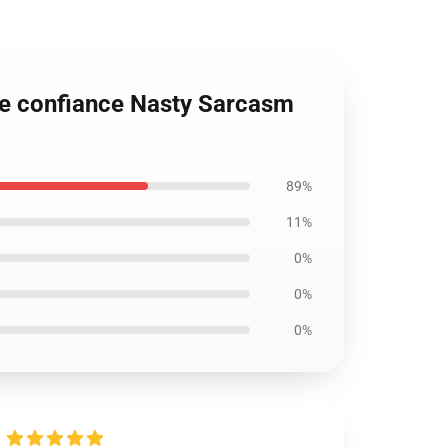
de confiance Nasty Sarcasm
89%
11%
0%
0%
0%