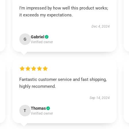
I’m impressed by how well this product works;
it exceeds my expectations.
Dec 4, 2024
Gabriel
G
Verified owner
Fantastic customer service and fast shipping,
highly recommend.
Sep 14, 2024
Thomas
T
Verified owner