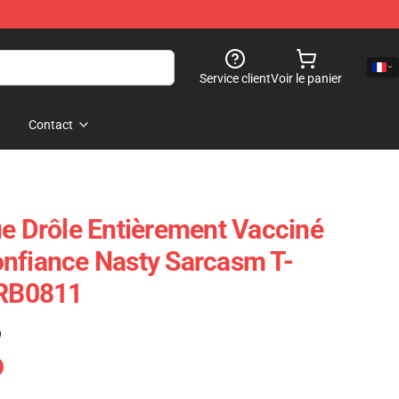
Service client
Voir le panier
Contact
Drôle Entièrement Vacciné
nfiance Nasty Sarcasm T-
 RB0811
)