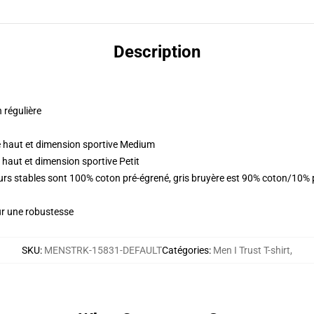
Description
n régulière
 haut et dimension sportive Medium
haut et dimension sportive Petit
eurs stables sont 100% coton pré-égrené, gris bruyère est 90% coton/10%
ur une robustesse
SKU
:
MENSTRK-15831-DEFAULT
Catégories
:
Men I Trust T-shirt
,