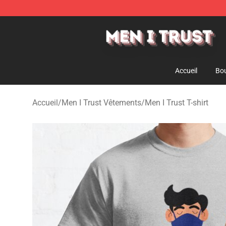
Men I Trust Shop - Official Men I Trust Merchandise St
Accueil
Bou
Accueil
/
Men I Trust Vêtements
/
Men I Trust T-shirt