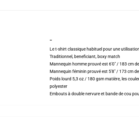
""
Le t-shirt classique habituel pour une utilisatio
Traditionnel, beneficiant, boxy match
Mannequin homme prouvé est 6'0" / 183 cm de
Mannequin féminin prouvé est 5'8" / 173 cm de 
Poids lourd 5,3 oz / 180 gsm matière, les coul
polyester
Embouts à double nervure et bande de cou po