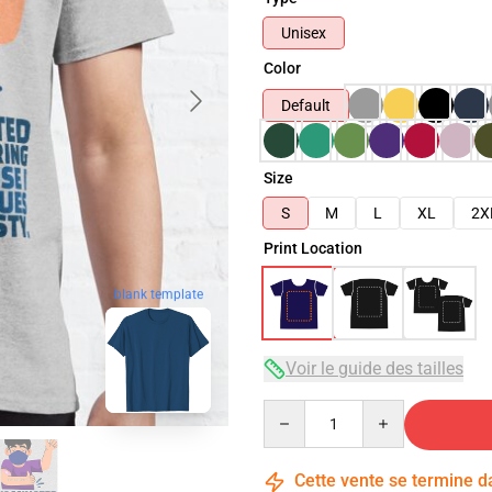
Unisex
Color
Default
Size
S
M
L
XL
2X
Print Location
blank template
Voir le guide des tailles
Quantity
Cette vente se termine 