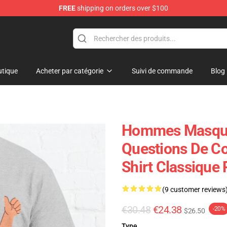
FREE
shipping on orders over $100
ore
tique
Acheter par catégorie
Suivi de commande
Blog
Hommes Masque 
Questions De Co
Shirt Classique
(9 customer reviews
€30.48
€24.38
-20%
$26.50
Type