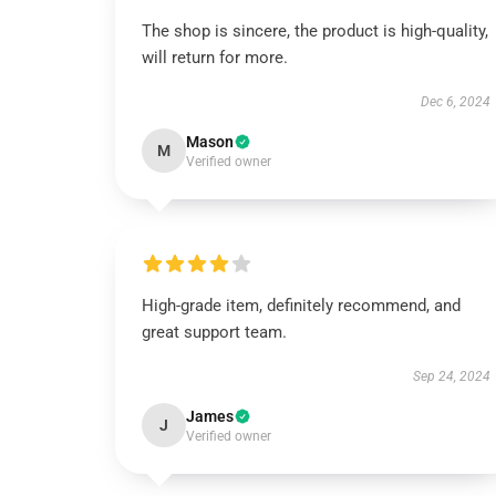
The shop is sincere, the product is high-quality,
will return for more.
Dec 6, 2024
Mason
M
Verified owner
High-grade item, definitely recommend, and
great support team.
Sep 24, 2024
James
J
Verified owner