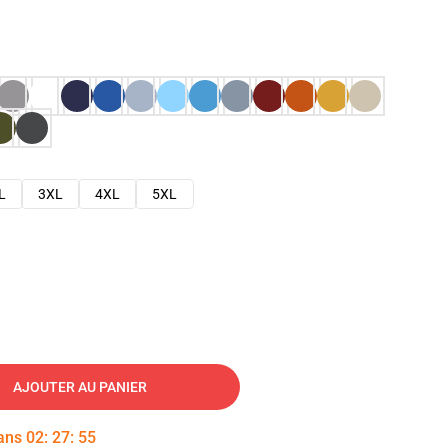
L
3XL
4XL
5XL
AJOUTER AU PANIER
dans
02
:
27
:
54