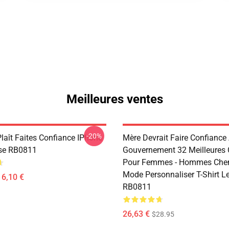
Meilleures ventes
-20%
Plaît Faites Confiance IPhone
Mère Devrait Faire Confiance
se RB0811
Gouvernement 32 Meilleures
Pour Femmes - Hommes Che
Mode Personnaliser T-Shirt L
16,10 €
RB0811
26,63 €
$28.95