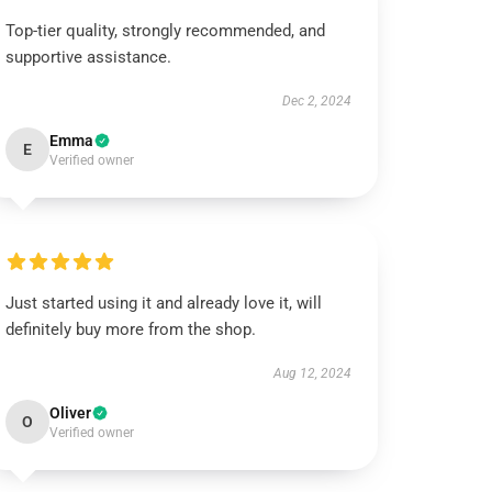
Top-tier quality, strongly recommended, and
supportive assistance.
Dec 2, 2024
Emma
E
Verified owner
Just started using it and already love it, will
definitely buy more from the shop.
Aug 12, 2024
Oliver
O
Verified owner