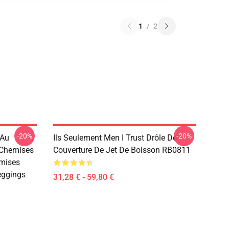
1
/
2
-20%
-20%
 Au
Ils Seulement Men I Trust Drôle De
 Chemises
Couverture De Jet De Boisson RB0811
mises
eggings
31,28 € - 59,80 €