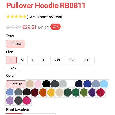
Pullover Hoodie RB0811
(13 customer reviews)
€49.39
€39.51
-20%
$42.95
Type
Unisex
Size
S
M
L
XL
2XL
3XL
4XL
5XL
Color
Default
Print Location