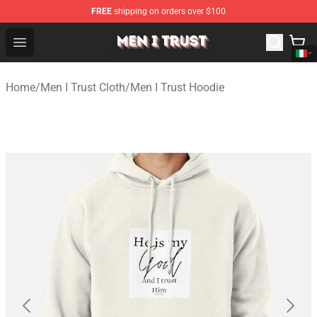
FREE
shipping on orders over $100
Men I Trust Shop - Official Men I Trust Merchandise Store
Open menu
Home
/
Men I Trust Cloth
/
Men I Trust Hoodie