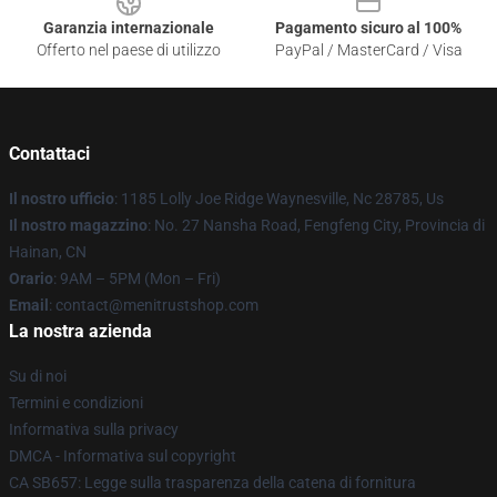
Garanzia internazionale
Pagamento sicuro al 100%
Offerto nel paese di utilizzo
PayPal / MasterCard / Visa
Contattaci
Il nostro ufficio
: 1185 Lolly Joe Ridge Waynesville, Nc 28785, Us
Il nostro magazzino
: No. 27 Nansha Road, Fengfeng City, Provincia di
Hainan, CN
Orario
: 9AM – 5PM (Mon – Fri)
Email
: contact@menitrustshop.com
La nostra azienda
Su di noi
Termini e condizioni
Informativa sulla privacy
DMCA - Informativa sul copyright
CA SB657: Legge sulla trasparenza della catena di fornitura