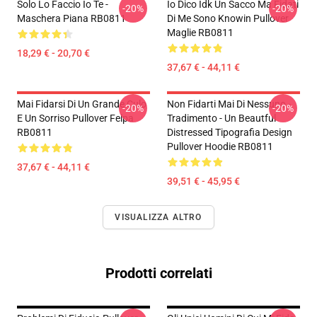
Solo Lo Faccio Io Te -
Io Dico Idk Un Sacco Ma Fidati
-20%
-20%
Maschera Piana RB0811
Di Me Sono Knowin Pullover
Maglie RB0811
18,29 € - 20,70 €
37,67 € - 44,11 €
Mai Fidarsi Di Un Grande Culo
Non Fidarti Mai Di Nessuno -
-20%
-20%
E Un Sorriso Pullover Felpa
Tradimento - Un Beautful
RB0811
Distressed Tipografia Design
Pullover Hoodie RB0811
37,67 € - 44,11 €
39,51 € - 45,95 €
VISUALIZZA ALTRO
Prodotti correlati