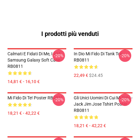
I prodotti più venduti
Calmati E Fidati Di Me, I AM...
In Dio Mi Fido Di Tank Top
-20%
-20%
Samsung Galaxy Soft Case
RB0811
RB0811
22,49 €
$24.45
14,81 € - 16,10 €
Mi Fido Di Te! Poster RB0811
Gli Unici Uomini Di Cui Mi Fido -
-20%
-20%
Jack Jim Jose Tshirt Poster
RB0811
18,21 € - 42,22 €
18,21 € - 42,22 €