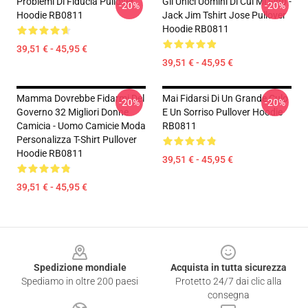
Problemi Di Fiducia Pullover
Gli Unici Uomini Di Cui Mi Fido -
-20%
-20%
Hoodie RB0811
Jack Jim Tshirt Jose Pullover
Hoodie RB0811
39,51 € - 45,95 €
39,51 € - 45,95 €
Mamma Dovrebbe Fidarmi Del
Mai Fidarsi Di Un Grande Culo
-20%
-20%
Governo 32 Migliori Donne
E Un Sorriso Pullover Hoodie
Camicia - Uomo Camicie Moda
RB0811
Personalizza T-Shirt Pullover
Hoodie RB0811
39,51 € - 45,95 €
39,51 € - 45,95 €
Footer
Spedizione mondiale
Acquista in tutta sicurezza
Spediamo in oltre 200 paesi
Protetto 24/7 dai clic alla
consegna