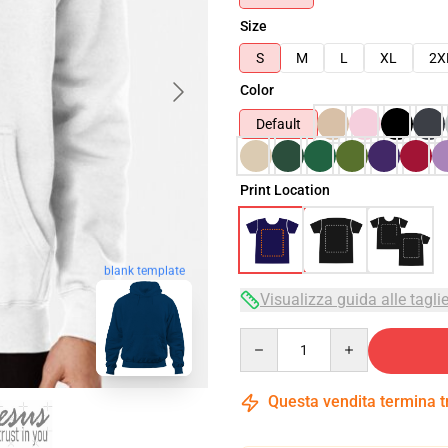
Size
S
M
L
XL
2X
Color
Default
Print Location
blank template
Visualizza guida alle tagli
Quantity
Questa vendita termina 