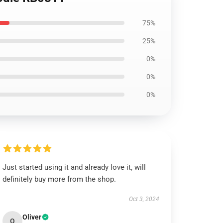
75%
25%
0%
0%
0%
Just started using it and already love it, will
definitely buy more from the shop.
Oct 3, 2024
Oliver
O