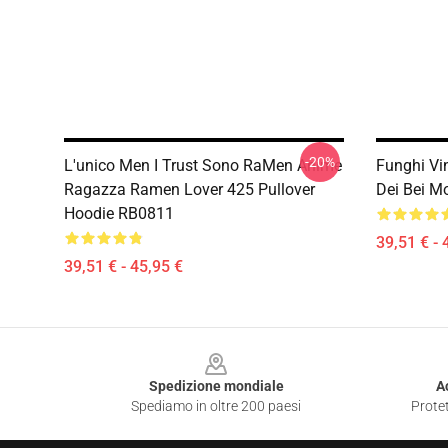
-20%
L'unico Men I Trust Sono RaMen Anime
Funghi Vin
Ragazza Ramen Lover 425 Pullover
Dei Bei M
Hoodie RB0811
39,51 € - 
39,51 € - 45,95 €
Footer
Spedizione mondiale
A
Spediamo in oltre 200 paesi
Protet