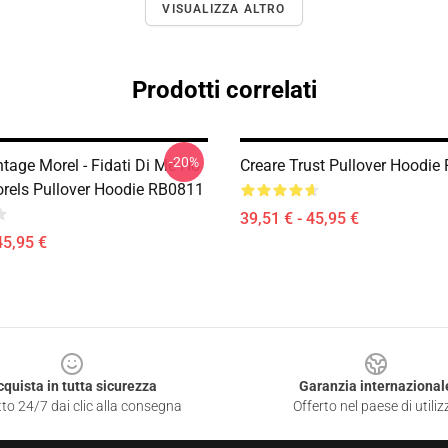
VISUALIZZA ALTRO
Prodotti correlati
-20%
tage Morel - Fidati Di Me Ho
Creare Trust Pullover Hoodie
orels Pullover Hoodie RB0811
39,51 € - 45,95 €
45,95 €
cquista in tutta sicurezza
Garanzia internazional
to 24/7 dai clic alla consegna
Offerto nel paese di utiliz