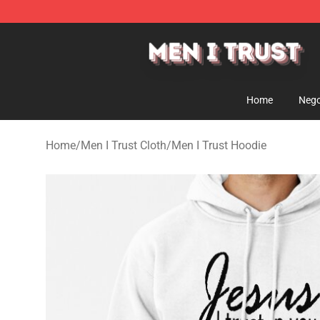
Men I Trust Shop - Official Men I Trust Merchandise St
Home
Nego
Home
/
Men I Trust Cloth
/
Men I Trust Hoodie