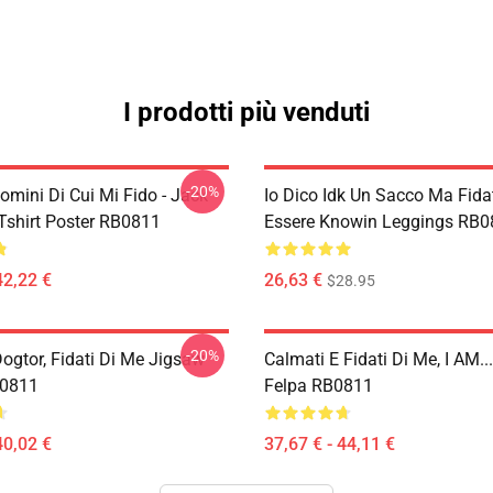
I prodotti più venduti
-20%
Uomini Di Cui Mi Fido - Jack
Io Dico Idk Un Sacco Ma Fidat
Tshirt Poster RB0811
Essere Knowin Leggings RB0
42,22 €
26,63 €
$28.95
-20%
ogtor, Fidati Di Me Jigsaw
Calmati E Fidati Di Me, I AM..
B0811
Felpa RB0811
40,02 €
37,67 € - 44,11 €