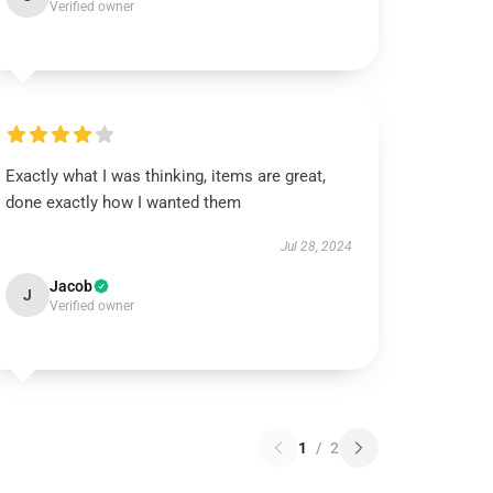
Verified owner
Exactly what I was thinking, items are great,
done exactly how I wanted them
Jul 28, 2024
Jacob
J
Verified owner
1
/
2