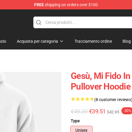
FREE
shipping on orders over $100
ore
zio
Acquista per categoria
Tracciamento ordine
Blog
Gesù, Mi Fido In
Pullover Hoodi
(8 customer reviews
€49.39
€39.51
-20%
$42.95
Type
Unisex