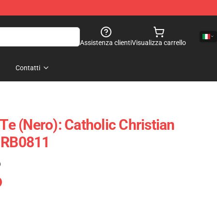
Assistenza clienti
Visualizza carrello
Contatti
 Te (nero): Catholic Christian
e RB0811
)