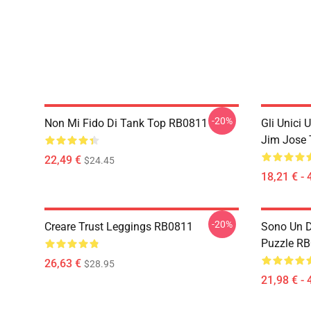
-20%
Non Mi Fido Di Tank Top RB0811
Gli Unici 
Jim Jose 
22,49 €
$24.45
18,21 € - 
-20%
Creare Trust Leggings RB0811
Sono Un D
Puzzle R
26,63 €
$28.95
21,98 € - 