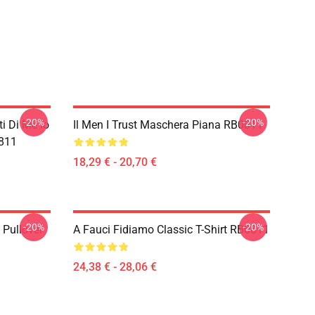
-20%
-20%
i Di Me Io
Il Men I Trust Maschera Piana RB0811
811
18,29 € - 20,70 €
-20%
-20%
. Pullover
A Fauci Fidiamo Classic T-Shirt RB0811
24,38 € - 28,06 €