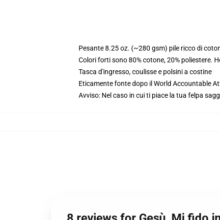
Pesante 8.25 oz. (~280 gsm) pile ricco di coto
Colori forti sono 80% cotone, 20% poliestere. 
Tasca d'ingresso, coulisse e polsini a costine
Eticamente fonte dopo il World Accountable Att
Avviso: Nel caso in cui ti piace la tua felpa sag
8 reviews for Gesù, Mi fido i