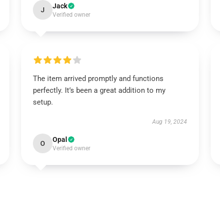
Jack
J
Verified owner
The item arrived promptly and functions
perfectly. It’s been a great addition to my
setup.
Aug 19, 2024
Opal
O
Verified owner