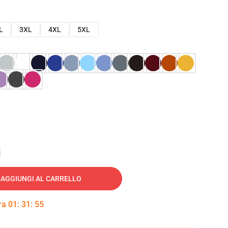
L
3XL
4XL
5XL
e
AGGIUNGI AL CARRELLO
tra
01
:
31
:
54