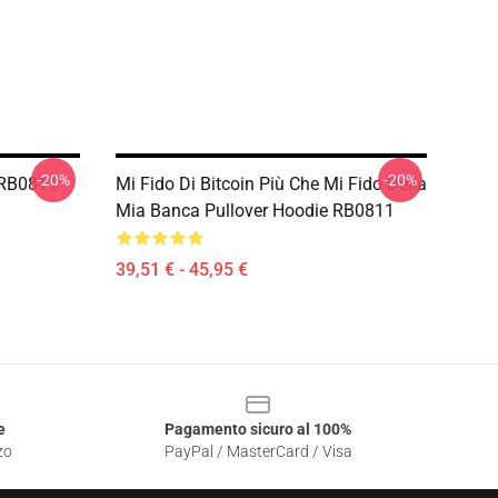
-20%
-20%
 RB0811
Mi Fido Di Bitcoin Più Che Mi Fido Della
Mia Banca Pullover Hoodie RB0811
39,51 € - 45,95 €
e
Pagamento sicuro al 100%
zo
PayPal / MasterCard / Visa