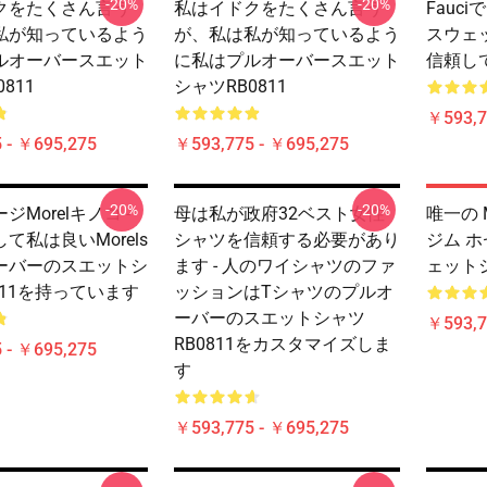
-20%
-20%
クをたくさん言う
私はイドクをたくさん言う
Fauc
私が知っているよう
が、私は私が知っているよう
スウェッ
ルオーバースエット
に私はプルオーバースエット
信頼し
811
シャツRB0811
￥593,7
 - ￥695,275
￥593,775 - ￥695,275
-20%
-20%
Morelキノコ -
母は私が政府32ベスト女性
唯一の M
て私は良いMorels
シャツを信頼する必要があり
ジム 
ーバーのスエットシ
ます - 人のワイシャツのファ
ェットシ
811を持っています
ッションはTシャツのプルオ
ーバーのスエットシャツ
￥593,7
RB0811をカスタマイズしま
 - ￥695,275
す
￥593,775 - ￥695,275