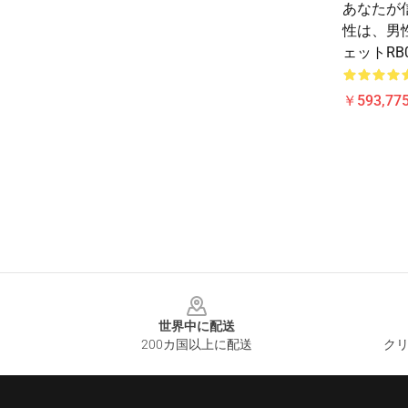
あなたが
性は、男
ェットRB
￥593,775
Footer
世界中に配送
200カ国以上に配送
クリ