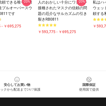
-20%
-20%
信頼できる唯一の男
人のおかしい十分にワクチン
私はハ
性プルオーバースウ
接種されたマスクの信頼の問
ウェット
0811です
題の厄介なサルカズムの引き
頼する
裂きRB0811
 - ￥695,275
￥593,7
￥593,775 - ￥695,275
安心してお買い物
国際保証
ックから配送まで24/7保護
使用国で提供