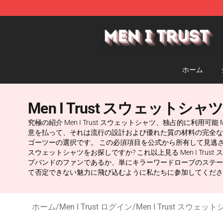
Men I Trust Shop - Official Men I Trust Merchandise St
ホーム
Men I Trust スウェットシャツ
究極の紹介 Men I Trust スウェットシャツ、独占的に利用
意を払って、それは流行の設計および優れた質の材料の完全なブレ
ゴーツーの選択です。 この必須項目を公式から所有して見逃さない
スウェットシャツをお探しですか? これ以上見る Men I T
プバンドのファンであるか、単にキラーワードローブのステー
て否定できない魅力に飛び込むように私たちに参加してください Me
ホーム
/
Men I Trust ログイン
/
Men I Trust スウェッ