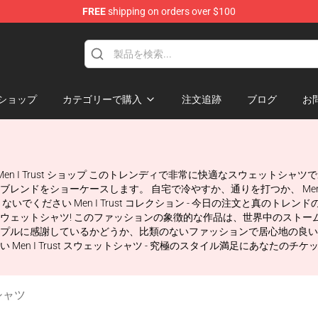
FREE
shipping on orders over $100
ore
ショップ
カテゴリーで購入
注文追跡
ブログ
お
可能 Men I Trust ショップ このトレンディで非常に快適なスウェッ
ンドをショーケースします。 自宅で冷やすか、通りを打つか、 Men I
でください Men I Trust コレクション - 今日の注文と真のトレ
rust スウェットシャツ! このファッションの象徴的な作品は、世界中の
プルに感謝しているかどうか、比類のないファッションで居心地の良い
n I Trust スウェットシャツ - 究極のスタイル満足にあなたのチケッ
トシャツ