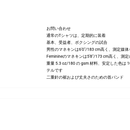
お問い合わせ
通常のTシャツは、定期的に装着
基本、受益者、ボクシングの試合
男性のマネキンは6'0"/183 cm高く、測定媒
Feminineのマネキンは5'8"/173 cm高く
重量 5.3 oz/180 の gsm 材料、安定した色
テルです
二重針の裾および丈夫さのための首バンド