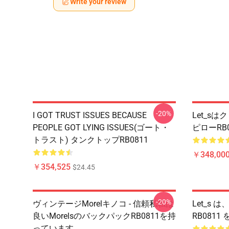
Write your review
-20%
I GOT TRUST ISSUES BECAUSE
Let_s
PEOPLE GOT LYING ISSUES(ゴート・
ピローRB
トラスト) タンクトップRB0811
￥348,000
￥354,525
$24.45
-20%
ヴィンテージMorelキノコ - 信頼私私は
Let_s
良いMorelsのバックパックRB0811を持
RB0811
っています