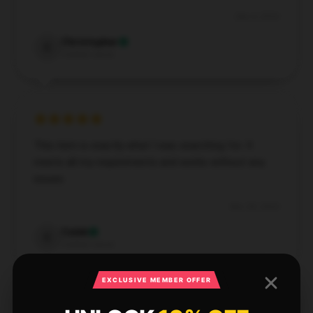
Dec 4, 2024
Christopher
C
Verified owner
This item is exactly what I was searching for. It
meets all my requirements and works without any
issues.
Nov 30, 2024
Caleb
C
Verified owner
EXCLUSIVE MEMBER OFFER