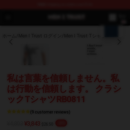
FREE
shipping on orders over $100
blank template
Men I Trust Shop - Official Men I Trust Merchandise Sto
Open menu
ホーム
/
Men I Trust ログイン
/
Men I Trust Tシャツ
私は言葉を信頼しません。私
は行動を信頼します。 クラシ
ックTシャツRB0811
(9 customer reviews)
¥4,803
¥3,843
-20%
$26.50