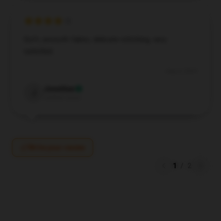
Soft, smooth fabric, delicate stitching, very
satisfied.
Aug 4, 2024
Jonathan
J
Verified owner
Write your review
1
/
2