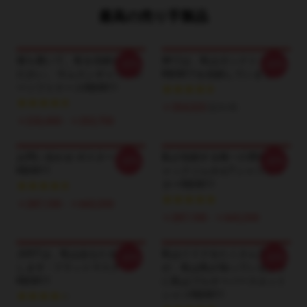
最高の売り手製品
落ち着いて、私を信頼してく
神では、私はタンクトップ
-20%
-20%
ださい。 サムスンギャラクシ
RB0811を信頼しています
ーソフトケースRB0811
￥354,525
$24.45
￥233,450 - ￥253,750
お問い合わせ ポスター
私が信頼する唯一の男性 - ジ
-20%
-20%
RB0811
ャックジムホセTシャツポス
ターRB0811
￥287,100 - ￥665,550
￥287,100 - ￥665,550
JUSTは、私はあなたを追跡
私はイドクをたくさん言う
-20%
-20%
します - フラットマスク
が、私は私が知っているよう
RB0811
に私はプルオーバースエット
シャツRB0811