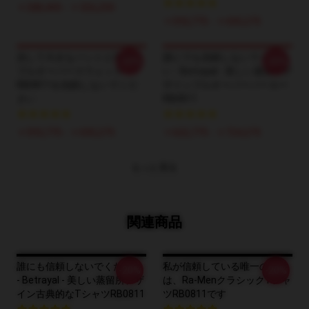
￥288,405 - ￥326,250
￥593,775 - ￥695,275
決して大きなバットと笑顔の
誰にでも信頼しないでくださ
-20%
-20%
プルオーバースウェット
い - Betrayal - 美しい蒸留所デ
RB0811を信頼しないでくだ
ザインプルオーバーパーカー
さい
RB0811
￥593,775 - ￥695,275
￥622,775 - ￥724,275
もっと見る
関連商品
誰にも信頼しないでください
私が信頼している唯一の男性
-20%
-20%
- Betrayal - 美しい蒸留所デザ
は、Ra-MenクラシックTシャ
イン古典的なTシャツRB0811
ツRB0811です