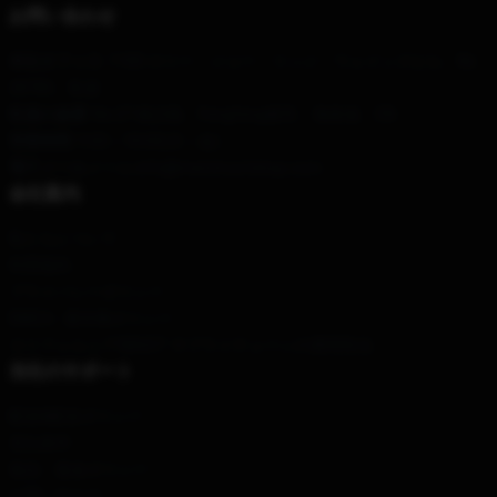
お問い合わせ
本社オフィス
: 1185 ロリー・ジョー・リッジ・ウェインズビル、Nc
28785、私達
私達の倉庫
: No.27 南沙路、Fengfeng都市、海南省、CN
営業時間
: 9:00～18:00(月～金)
電子メール
メール:info@menitrustshop.com
会社案内
私たちについて
利用規約
プライバシーポリシー
DMCA - 著作権ポリシー
カリフォルニアSB657: サプライチェーンの透明性法
当社のサポート
配送&配送ポリシー
支払条件
返品・返金ポリシー
お問い合わせ