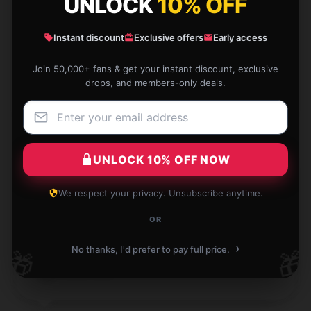
UNLOCK
10% OFF
I had a fantastic experience shopping here thanks to
Instant discount
Exclusive offers
Early access
their fast and reliable service.
Sep 7, 2024
Join 50,000+ fans & get your instant discount, exclusive
drops, and members-only deals.
Oscar
O
Verified owner
UNLOCK 10% OFF NOW
We respect your privacy. Unsubscribe anytime.
Excellent buy! This product is practical, trustworthy,
and works exactly as I needed.
OR
Aug 10, 2024
›
No thanks, I'd prefer to pay full price.
🎁
🎁
Jessica
J
Verified owner