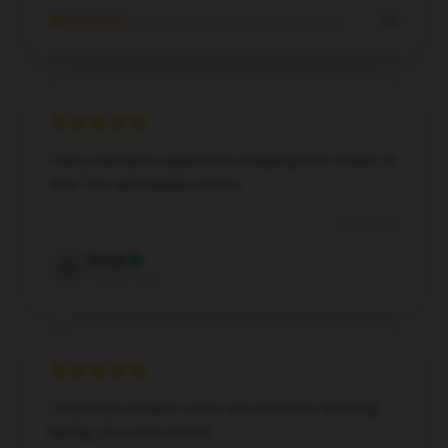
★☆☆☆☆
0%
I had a fantastic experience shopping here thanks to
their fast and reliable service.
Dec 5, 2024
Oscar
O
Verified owner
I found this product to be very effective and long-
lasting; it’s a wise choice.