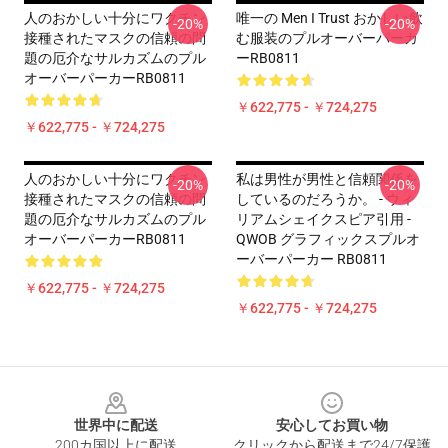
人のおかしい十分にワクチン
唯一の Men I Trust おかしい飲
-20%
-20%
接種されたマスクの信頼の問
む服装のプルオーバーパーカ
題の厄介なサルカズムのプル
ーRB0811
オーバーパーカーRB0811
￥622,775 - ￥724,275
￥622,775 - ￥724,275
人のおかしい十分にワクチン
私は男性が男性と信頼関係を
-20%
-20%
接種されたマスクの信頼の問
しているのだろうか。 - ウィ
題の厄介なサルカズムのプル
リアムシェイクスピア引用 -
オーバーパーカーRB0811
QWOB グラフィックスプルオ
ーバーパーカー RB0811
￥622,775 - ￥724,275
￥622,775 - ￥724,275
Footer
世界中に配送
安心してお買い物
200カ国以上に配送
クリックから配送まで24/7保護