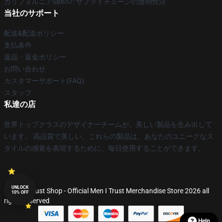
カリフォルニアSB657: サプライチェーンの透明性法
当社のサポート
配送&配送ポリシー
支払条件
返品・返金ポリシー
お問い合わせ
カスタマーサポート(FAQ)
スタッフ
私達の店
世界トップクラスのデザイナーチームが、美しい製品を生み出して
います。 高品質で美しい、これらの製品は、あなたのユニークなス
タイルの感覚を表現するために、毎日使用することができます。
UNLOCK
© Men I Trust Shop - Official Men I Trust Merchandise Store 2026 all
10% OFF
rights reserved
Help