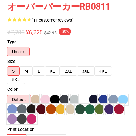
オーバーパーカーRB0811
(11 customer reviews)
¥7,785
¥6,228
-20%
$42.95
Type
Unisex
Size
S
M
L
XL
2XL
3XL
4XL
5XL
Color
Default
Print Location