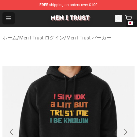
FREE
shipping on orders over $100
Men I Trust Shop - Official Men I Trust Merchandise Store
Open menu
ホーム
/
Men I Trust ログイン
/
Men I Trust パーカー