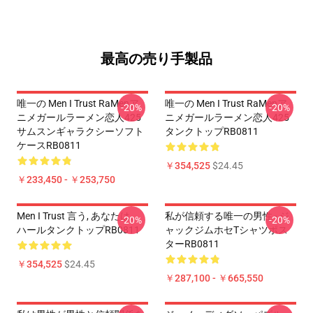
最高の売り手製品
唯一の Men I Trust RaMenア
唯一の Men I Trust RaMenア
-20%
-20%
ニメガールラーメン恋人425
ニメガールラーメン恋人425
サムスンギャラクシーソフト
タンクトップRB0811
ケースRB0811
￥354,525
$24.45
￥233,450 - ￥253,750
Men I Trust 言う, あなたは、
私が信頼する唯一の男性 - ジ
-20%
-20%
ハールタンクトップRB0811
ャックジムホセTシャツポス
ターRB0811
￥354,525
$24.45
￥287,100 - ￥665,550