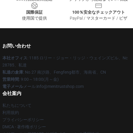
国際保証
100％安全なチェックアウト
使用国で提供
PayPal / マスターカード / ビザ
お問い合わせ
本社オフィス
: 1185 ロリー・ジョー・リッジ・ウェインズビル、Nc
28785、私達
私達の倉庫
: No.27 南沙路、Fengfeng都市、海南省、CN
営業時間
: 9:00～18:00(月～金)
電子メール
メール:info@menitrustshop.com
会社案内
私たちについて
利用規約
プライバシーポリシー
DMCA - 著作権ポリシー