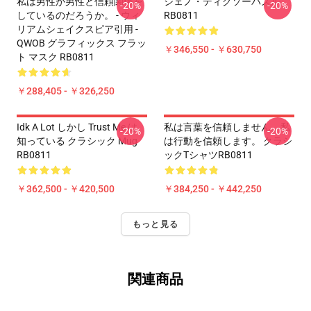
私は男性が男性と信頼関係を
ジェノ・ディグソーパズル
-20%
-20%
しているのだろうか。 - ウィ
RB0811
リアムシェイクスピア引用 -
QWOB グラフィックス フラッ
￥346,550 - ￥630,750
ト マスク RB0811
￥288,405 - ￥326,250
Idk A Lot しかし Trust Me は
私は言葉を信頼しません。私
-20%
-20%
知っている クラシック Mug
は行動を信頼します。 クラシ
RB0811
ックTシャツRB0811
￥362,500 - ￥420,500
￥384,250 - ￥442,250
もっと見る
関連商品