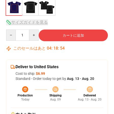
サイズガイドを見る
Quantity
カートに追加
このセールはあと
04
:
18
:
54
Deliver to United States
Cost to ship:
$6.99
Standard - Order today to get by
Aug. 13 - Aug. 20
Production
Shipping
Delivered
Today
Aug. 09
Aug. 13 - Aug. 20