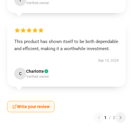
I
Verified owner
This product has shown itself to be both dependable
and efficient, making it a worthwhile investment.
Sep 10, 2024
Charlotte
C
Verified owner
Write your review
1
/
2