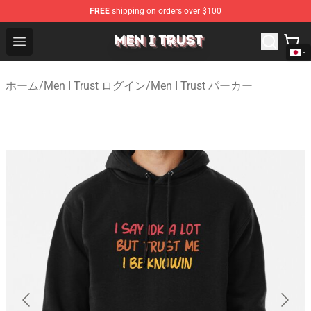
FREE
shipping on orders over $100
Men I Trust Shop - Official Men I Trust Merchandise Store
Open menu
ホーム
/
Men I Trust ログイン
/
Men I Trust パーカー