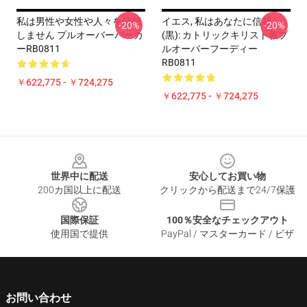
私は男性や女性や人々を信頼
イエス, 私はあなたに信頼
-20%
-20%
しません プルオーバーパーカ
(黒): カトリックキリスト教プ
ーRB0811
ルオーバーフーディー
RB0811
￥622,775 - ￥724,275
￥622,775 - ￥724,275
Footer
世界中に配送
安心してお買い物
200カ国以上に配送
クリックから配送まで24/7保護
国際保証
100％安全なチェックアウト
使用国で提供
PayPal / マスターカード / ビザ
お問い合わせ