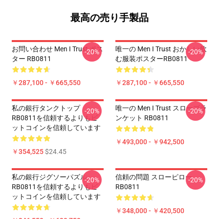
最高の売り手製品
お問い合わせ Men I Trust ポス
唯一の Men I Trust おかしい飲
-20%
-20%
ター RB0811
む服装ポスターRB0811
￥287,100 - ￥665,550
￥287,100 - ￥665,550
私の銀行タンクトップ
唯一の Men I Trust スローブラ
-20%
-20%
RB0811を信頼するよりもビ
ンケット RB0811
ットコインを信頼しています
￥493,000 - ￥942,500
￥354,525
$24.45
私の銀行ジグソーパズル
信頼の問題 スローピロー
-20%
-20%
RB0811を信頼するよりもビ
RB0811
ットコインを信頼しています
￥348,000 - ￥420,500