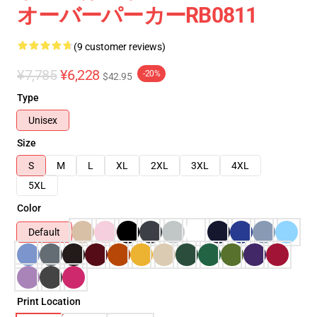
オーバーパーカーRB0811
(9 customer reviews)
¥7,785
¥6,228
-20%
$42.95
Type
Unisex
Size
S
M
L
XL
2XL
3XL
4XL
5XL
Color
Default
Print Location