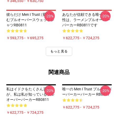
￥346,550 - ￥630,750
彼らだけ Men I Trust | 変な飲
あなたが信頼できる唯一の男
-20%
-20%
むプルオーバースウェットシ
性は、ラーメンプルオーバー
ャツRB0811
パーカーRB0811です
￥593,775 - ￥695,275
￥622,775 - ￥724,275
もっと見る
関連商品
私はイドクをたくさん言う
唯一の Men I Trust プルオーバ
-20%
-20%
が、私は私が知っているプル
ーパーカーパーカー RB0811
オーバーパーカーRB0811
￥622,775 - ￥724,275
￥622,775 - ￥724,275