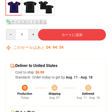
サイズガイドを見る
Quantity
カートに追加
このセールはあと
04
:
44
:
53
Deliver to United States
Cost to ship:
$6.99
Standard - Order today to get by
Aug. 11 - Aug. 18
Production
Shipping
Delivered
Today
Aug. 07
Aug. 11 - Aug. 18