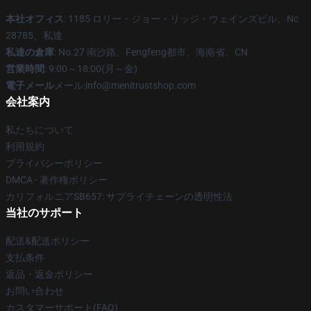
本社オフィス
: 1185 ロリー・ジョー・リッジ・ウェインズビル、Nc
28785、私達
私達の倉庫
: No.27 南沙路、Fengfeng都市、海南省、CN
営業時間
: 9:00～18:00(月～金)
電子メール
メール:info@menitrustshop.com
会社案内
私たちについて
利用規約
プライバシーポリシー
DMCA - 著作権ポリシー
カリフォルニアSB657: サプライチェーンの透明性法
当社のサポート
配送&配送ポリシー
支払条件
返品・返金ポリシー
お問い合わせ
カスタマーサポート(FAQ)