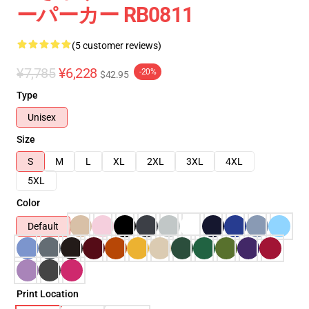
ーパーカー RB0811
(5 customer reviews)
¥7,785
¥6,228
-20%
$42.95
Type
Unisex
Size
S
M
L
XL
2XL
3XL
4XL
5XL
Color
Default
Print Location