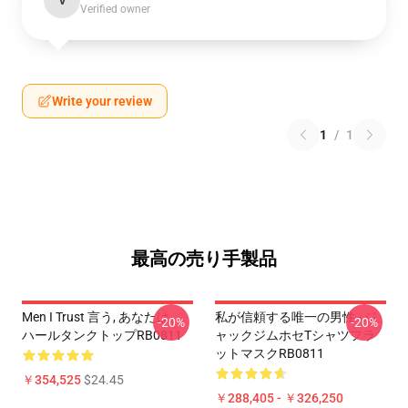
V
Verified owner
Write your review
1
/
1
最高の売り手製品
Men I Trust 言う, あなたは、
私が信頼する唯一の男性 - ジ
-20%
-20%
ハールタンクトップRB0811
ャックジムホセTシャツフラ
ットマスクRB0811
￥354,525
$24.45
￥288,405 - ￥326,250