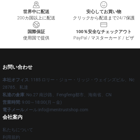
世界中に配送
安心してお買い物
200カ国以上に配送
クリックから配送まで24/7保護
国際保証
100％安全なチェックアウト
使用国で提供
PayPal / マスターカード / ビザ
お問い合わせ
本社オフィス
: 1185 ロリー・ジョー・リッジ・ウェインズビル、Nc
28785、私達
私達の倉庫
: No.27 南沙路、Fengfeng都市、海南省、CN
営業時間
: 9:00～18:00(月～金)
電子メール
メール:info@menitrustshop.com
会社案内
私たちについて
利用規約