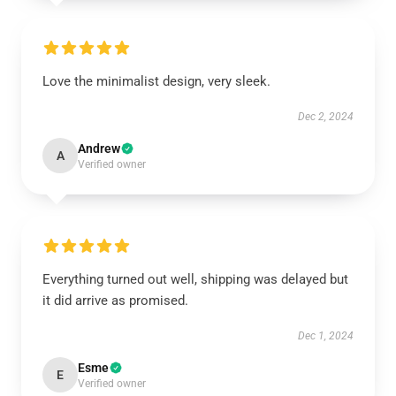
Love the minimalist design, very sleek.
Dec 2, 2024
Andrew
A
Verified owner
Everything turned out well, shipping was delayed but
it did arrive as promised.
Dec 1, 2024
Esme
E
Verified owner