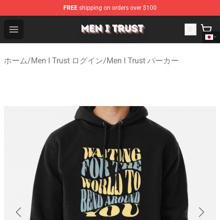
FREE
shipping on orders over $100
Men I Trust Shop - Official Men I Trust Merchandise Store
Open menu
ホーム
/
Men I Trust ログイン
/
Men I Trust パーカー