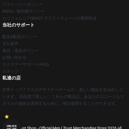
プライバシーポリシー
DMCA - 著作権ポリシー
カリフォルニアSB657: サプライチェーンの透明性法
当社のサポート
配送&配送ポリシー
支払条件
返品・返金ポリシー
お問い合わせ
カスタマーサポート(FAQ)
スタッフ
私達の店
世界トップクラスのデザイナーチームが、美しい製品を生み出して
います。 高品質で美しい、これらの製品は、あなたのユニークなス
タイルの感覚を表現するために、毎日使用することができます。
UNLOCK
© Men I Trust Shop - Official Men I Trust Merchandise Store 2026 all
10% OFF