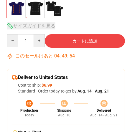
サイズガイドを見る
Quantity
カートに追加
このセールはあと
04
:
49
:
54
Deliver to United States
Cost to ship:
$6.99
Standard - Order today to get by
Aug. 14 - Aug. 21
Production
Shipping
Delivered
Today
Aug. 10
Aug. 14 - Aug. 21