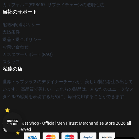
カリフォルニアSB657: サプライチェーンの透明性法
当社のサポート
配送&配送ポリシー
支払条件
返品・返金ポリシー
お問い合わせ
カスタマーサポート(FAQ)
スタッフ
私達の店
世界トップクラスのデザイナーチームが、美しい製品を生み出して
います。 高品質で美しい、これらの製品は、あなたのユニークなス
タイルの感覚を表現するために、毎日使用することができます。
UNLOCK
© Men I Trust Shop - Official Men I Trust Merchandise Store 2026 all
10% OFF
rights reserved