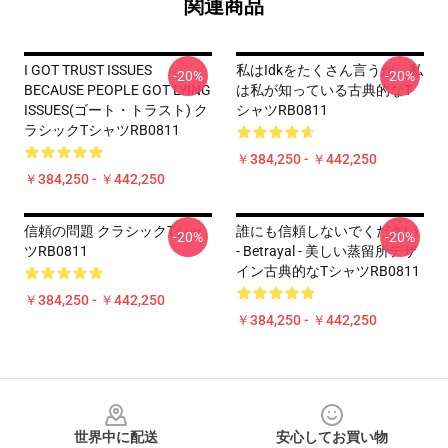
関連商品
I GOT TRUST ISSUES
私はIdkをたくさん言うが、私
-20%
-20%
BECAUSE PEOPLE GOT LYING
は私が知っている古典的なT
ISSUES(ゴート・トラスト) ク
シャツRB0811
ラシックTシャツRB0811
￥384,250 - ￥442,250
￥384,250 - ￥442,250
信頼の問題 クラシックTシャ
誰にも信頼しないでください
-20%
-20%
ツRB0811
- Betrayal - 美しい蒸留所デザ
イン古典的なTシャツRB0811
￥384,250 - ￥442,250
￥384,250 - ￥442,250
Footer
世界中に配送
安心してお買い物