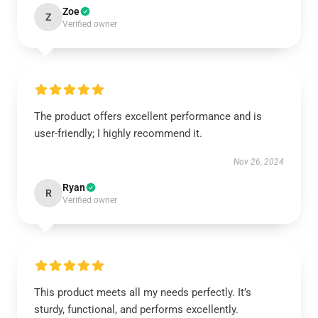
Zoe
Z
Verified owner
The product offers excellent performance and is
user-friendly; I highly recommend it.
Nov 26, 2024
Ryan
R
Verified owner
This product meets all my needs perfectly. It’s
sturdy, functional, and performs excellently.