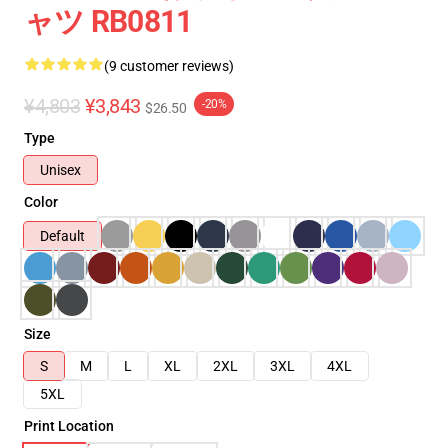
ャツ RB0811
(9 customer reviews)
¥4,803
¥3,843
-20%
$26.50
Type
Unisex
Color
Default
Size
S
M
L
XL
2XL
3XL
4XL
5XL
Print Location