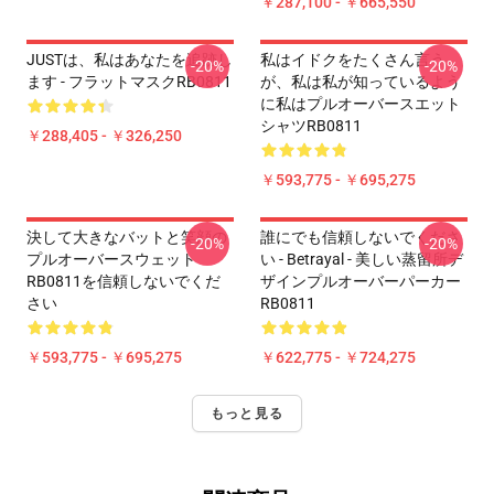
￥287,100 - ￥665,550
JUSTは、私はあなたを追跡し
私はイドクをたくさん言う
-20%
-20%
ます - フラットマスクRB0811
が、私は私が知っているよう
に私はプルオーバースエット
シャツRB0811
￥288,405 - ￥326,250
￥593,775 - ￥695,275
決して大きなバットと笑顔の
誰にでも信頼しないでくださ
-20%
-20%
プルオーバースウェット
い - Betrayal - 美しい蒸留所デ
RB0811を信頼しないでくだ
ザインプルオーバーパーカー
さい
RB0811
￥593,775 - ￥695,275
￥622,775 - ￥724,275
もっと見る