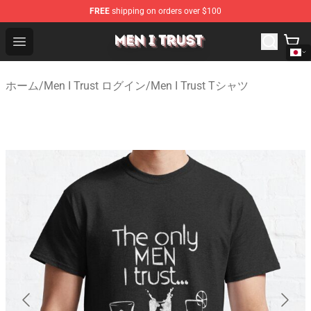
FREE
shipping on orders over $100
Men I Trust Shop - Official Men I Trust Merchandise Store
Open menu
ホーム
/
Men I Trust ログイン
/
Men I Trust Tシャツ