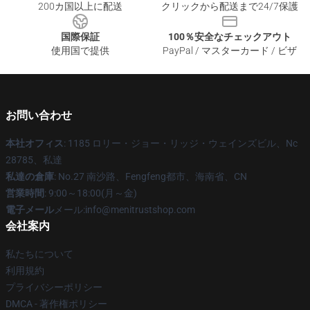
200カ国以上に配送
クリックから配送まで24/7保護
国際保証
100％安全なチェックアウト
使用国で提供
PayPal / マスターカード / ビザ
お問い合わせ
本社オフィス
: 1185 ロリー・ジョー・リッジ・ウェインズビル、Nc
28785、私達
私達の倉庫
: No.27 南沙路、Fengfeng都市、海南省、CN
営業時間
: 9:00～18:00(月～金)
電子メール
メール:info@menitrustshop.com
会社案内
私たちについて
利用規約
プライバシーポリシー
DMCA - 著作権ポリシー