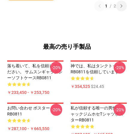
1
/
2
最高の売り手製品
落ち着いて、私を信頼してく
神では、私はタンクトップ
-20%
-20%
ださい。 サムスンギャラクシ
RB0811を信頼しています
ーソフトケースRB0811
￥354,525
$24.45
￥233,450 - ￥253,750
お問い合わせ ポスター
私が信頼する唯一の男性 - ジ
-20%
-20%
RB0811
ャックジムホセTシャツポス
ターRB0811
￥287,100 - ￥665,550