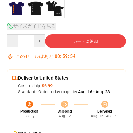
サイズガイドを見る
Quantity
カートに追加
このセールはあと
00
:
59
:
54
Deliver to United States
Cost to ship:
$6.99
Standard - Order today to get by
Aug. 16 - Aug. 23
Production
Shipping
Delivered
Today
Aug. 12
Aug. 16 - Aug. 23