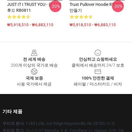
JUST IT I TRUST YOU - 풀 오버
Trust Pullover Hoodie RB0811
-20%
-20%
후드 RB0811
만들기
₩5,918,510 - ₩6,883,110
₩5,918,510 - ₩6,883,110
Footer
전 세계 배송
안심하고 쇼핑하세요
200개 이상의 국가로 배송
클릭에서 배송까지 24/7 보호
국제 보증
100% 안전한 결제
사용 국가에서 제공
페이팔 / 마스터카드 / 비자
기타 제품
우리의 본사
: 1185 Lolly Joe Ridge Waynesville, Nc 28785, 미국
우리의 창고
: 아니오 27 Nansha 도로, Fengfeng 시, Hainan 지방, CN