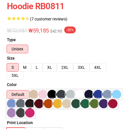
Hoodie RB0811
(7 customer reviews)
₩73,981
₩59,185
-20%
$42.95
Type
Unisex
Size
S
M
L
XL
2XL
3XL
4XL
5XL
Color
Default
Print Location