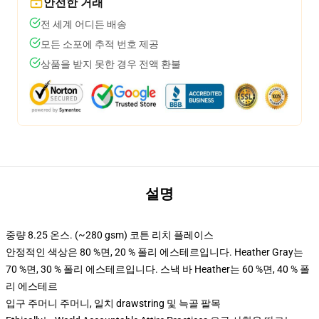
안전한 거래
전 세계 어디든 배송
모든 소포에 추적 번호 제공
상품을 받지 못한 경우 전액 환불
설명
중량 8.25 온스. (~280 gsm) 코튼 리치 플레이스
안정적인 색상은 80 %면, 20 % 폴리 에스테르입니다. Heather Gray는
70 %면, 30 % 폴리 에스테르입니다. 스낵 바 Heather는 60 %면, 40 % 폴
리 에스테르
입구 주머니 주머니, 일치 drawstring 및 늑골 팔목