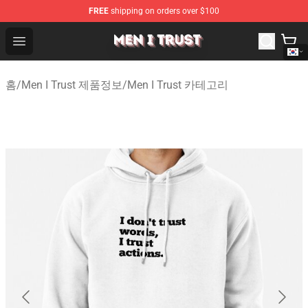
FREE
shipping on orders over $100
Men I Trust Shop - Official Men I Trust Merchandise Store
Open menu
홈
/
Men I Trust 제품정보
/
Men I Trust 카테고리